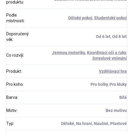
produktu
:
Podle
Dětský pokoj
,
Studentský pokoj
místnosti
:
Doporučený
Od 6 let, Od 8 let
věk
:
Jemnou motoriku
,
Koordinaci očí a ruky
,
Co rozvíjí
:
Smyslové vnímání
Produkt
:
Vzdělávací hra
Pro koho
:
Pro holky, Pro kluky
Barva
:
Bílá
Motiv
:
Bez motivu
Typ
:
Dětské, Na hraní, Naučné, Plastové