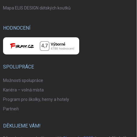
Mapa ELIS DESIGN dětských koutků
HODNOCENÍ
SPOLUPRÁCE
Možnosti spolupráce
Kariéra – volná místa
Program pro školky, herny a hotely
Partneři
DĚKUJEME VÁM!