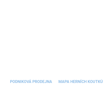
sledování pozorovaného vzorku třemi různými
velikostmi zvětšení. Přibalte
mikroskop pro děti
s
fotoaparátem
do batůžku a vydejte se
společně objevovat okolní svět.
DETAILNÍ INFORMACE
ZEPTAT SE
HLÍDAT
PODNIKOVÁ PRODEJNA
MAPA HERNÍCH KOUTKŮ