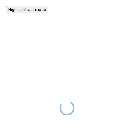
High-contrast mode
Magnetická stavebnice
Motorický stolek s
EliFix Travel - 100 ks
vláčkem a aktivitami
1 499 Kč
999 Kč
SKLADEM
1 999 Kč
SKLADEM
Magnetická stavebnice EliFix
Motorický stoleček v jemných
Travel je menší a skladnější
pastelových barvách obsahuje
verze naší oblíbené stavebnice,
hrací prvky, které jsou zábavné,
ideální na doma i na cesty.
potrénují dětské prstíky i mysl a