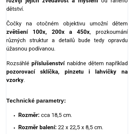
rozvíjí jejich zvědavost a myšlení
od raného
dětství.
Čočky na otočném objektivu umožní dětem
zvětšení 100x, 200x a 450x
, prozkoumání
různých struktur a detailů bude tedy opravdu
úžasnou podívanou.
Rozsáhlé
příslušenství
nabídne dětem například
pozorovací sklíčka, pinzetu i lahvičky na
vzorky
.
Technické parametry:
Rozměr:
cca 18,5 cm.
Rozměr balení:
22 x 22,5 x 8,5 cm.