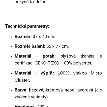
pokynů k údržbě.
Technické parametry:
Rozměr:
37 x 40 cm.
Rozměr balení:
55 x 77 cm.
Materiál - potah:
plyšová tkanina s
certifikací OEKO-TEX®, 100% polyester.
Materiál - v
ýplň:
100% vlákno Micro
Cluster.
Barva:
béžová, krémová nebo javorová (dle
zvolené varianty).
Hmotnost:
400 g.