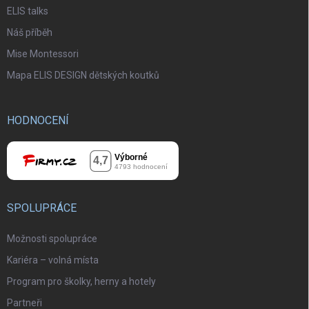
ELIS talks
Náš příběh
Mise Montessori
Mapa ELIS DESIGN dětských koutků
HODNOCENÍ
SPOLUPRÁCE
Možnosti spolupráce
Kariéra – volná místa
Program pro školky, herny a hotely
Partneři