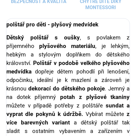
BEZPEČNOST A KVALITA
CHYTRÉ DÍTĚ DÍKY
MONTESSORI
polštář pro děti - plyšový medvídek
Dětský polštář s oušky
, s povlakem z
příjemného
plyšového materiálu
, je lehkým,
hebkým a stylovým doplňkem do dětského
království.
Polštář v podobě velkého plyšového
medvídka
dopřeje dětem pohodlí při lenošení,
odpočinku, ideální je k mazlení a zároveň je
krásnou
dekorací do dětského pokoje
. Jemný a
na dotek příjemný
potah z plyšové tkaniny
můžete v případě potřeby z polštáře
sundat a
vyprat dle pokynů k údržbě.
Vybírat můžete
z
více barevných variant
a dětský polštář tak
sladit s ostatním vybavením a zařízením v