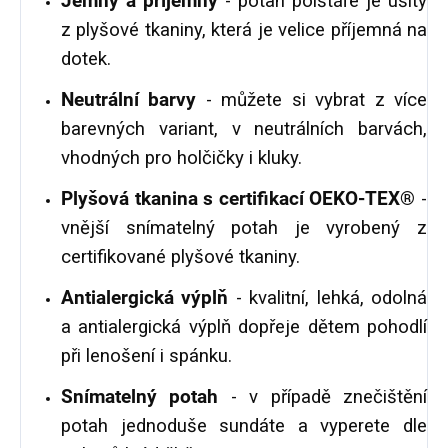
Jemný a příjemný
- potah polštáře je ušitý
z plyšové tkaniny, která je velice příjemná na
dotek.
Neutrální barvy
- můžete si vybrat z více
barevných variant, v neutrálních barvách,
vhodných pro holčičky i kluky.
Plyšová tkanina s certifikací OEKO-TEX®
-
vnější snímatelný potah je vyrobený z
certifikované plyšové tkaniny.
Antialergická výplň
- kvalitní, lehká, odolná
a antialergická výplň dopřeje dětem pohodlí
při lenošení i spánku.
Snímatelný potah
- v případě znečištění
potah jednoduše sundáte a vyperete dle