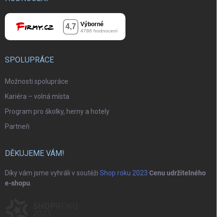
SPOLUPRÁCE
Možnosti spolupráce
Kariéra – volná místa
Program pro školky, herny a hotely
Partneři
DĚKUJEME VÁM!
Díky vám jsme vyhráli v soutěži
Shop roku 2023
Cenu udržitelného
e-shopu
.