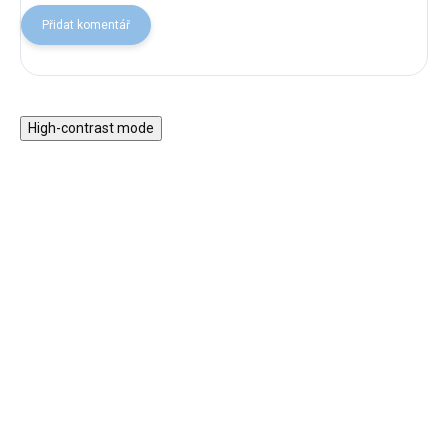
Přidat komentář
High-contrast mode
★★★★
★★★★
PREMIUM
PREMIUM
Hrací sada KID´S HUB k
Hrací podložka
dětskému stanu i
smetanová