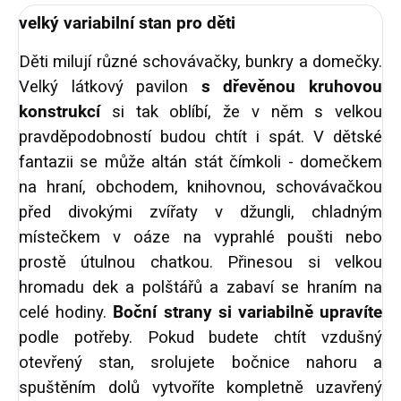
velký variabilní stan pro děti
Děti milují různé schovávačky, bunkry a domečky.
Velký látkový pavilon
s dřevěnou kruhovou
konstrukcí
si tak oblíbí, že v něm s velkou
pravděpodobností budou chtít i spát. V dětské
fantazii se může altán stát čímkoli - domečkem
na hraní, obchodem, knihovnou, schovávačkou
před divokými zvířaty v džungli, chladným
místečkem v oáze na vyprahlé poušti nebo
prostě útulnou chatkou. Přinesou si velkou
hromadu dek a polštářů a zabaví se hraním na
celé hodiny.
Boční strany si variabilně upravíte
podle potřeby. Pokud budete chtít vzdušný
otevřený stan, srolujete bočnice nahoru a
spuštěním dolů vytvoříte kompletně uzavřený