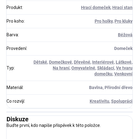
Produkt
:
Hrací domeček
,
Hrací stan
Pro koho
:
Pro holky
,
Pro kluky
Barva
:
Béžová
Provedení
:
Domeček
Dětské
,
Domečkové
,
Dřevěné
,
Interiérové
,
Látkové
,
Typ
:
Na hraní
,
Omyvatelné
,
Skládací
,
Ve tvaru
domečku
,
Venkovní
Materiál
:
Bavlna, Přírodní dřevo
Co rozvíjí
:
Kreativitu
,
Spolupráci
Diskuze
Buďte první, kdo napíše příspěvek k této položce.