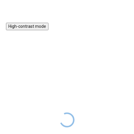
Rozhodující při této hře je
správná koordinace, přesnost,
chvíle soustředění, zkrátka
správně umístit závodničku na
nejvyšší patro závodní dráhy.
High-contrast mode
★★★★
ZPÁTKY DO
PREMIUM
ŠKOL(K)Y
Dřevěná skládačka a
Dřevěná nástěnná hra -
vkládačka Želvy Učíme
barvy a tvary
se tvary a barvy
DODÁNÍ DO
899 Kč
999 Kč
2 TÝDNŮ