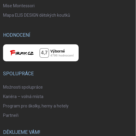
Mise Montessori
Mapa ELIS DESIGN dětských koutků
HODNOCENÍ
SPOLUPRÁCE
Možnosti spolupráce
Kariéra – volná místa
Program pro školky, herny a hotely
Partneři
DĚKUJEME VÁM!