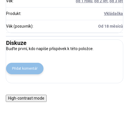
Věk
:
od 1 roku
,
od 2 let
,
od 3 let
Produkt
:
Vkládačka
Věk (posuvník)
:
Od 18 měsíců
Diskuze
Buďte první, kdo napíše příspěvek k této položce.
Přidat komentář
High-contrast mode