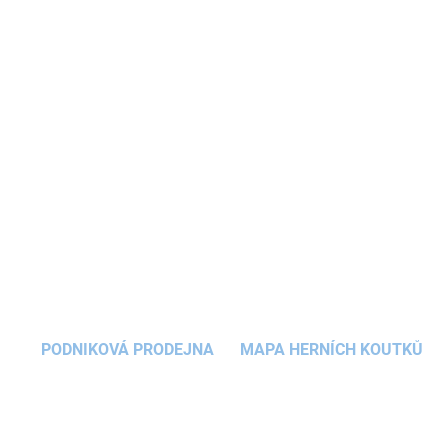
Originální
dřevěná vkládačka
zavede děti
na
farmu
. Dřevěný domek v podobě stodoly pro
zvířátka učí děti kreativním způsobem
rozpoznávat tvary
a zdokonalit svou
koordinaci
rukou a očí.
DETAILNÍ INFORMACE
ZEPTAT SE
HLÍDAT
PODNIKOVÁ PRODEJNA
MAPA HERNÍCH KOUTKŮ