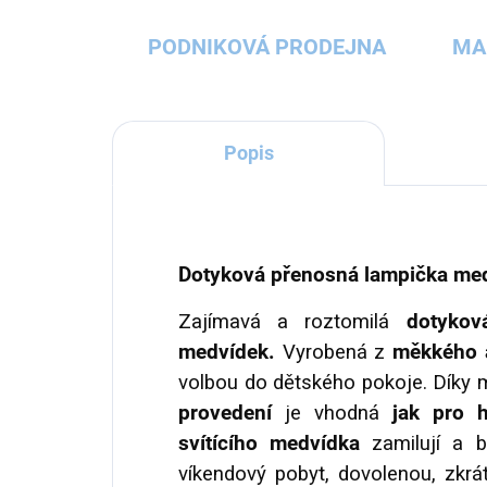
PODNIKOVÁ PRODEJNA
MA
Popis
Dotyková přenosná lampička me
Zajímavá a roztomilá
dotykov
medvídek.
Vyrobená z
měkkého a
volbou do dětského pokoje. Díky
provedení
je vhodná
jak pro h
svítícího medvídka
zamilují a b
víkendový pobyt, dovolenou, zkr