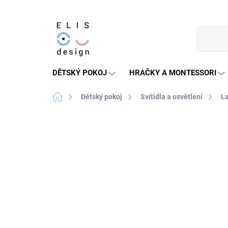
Přejít
na
obsah
DĚTSKÝ POKOJ
HRAČKY A MONTESSORI
Domů
Dětský pokoj
Svítidla a osvětlení
L
3 hodnocení
Podrobnosti hodnocení
★★★★ PREMIUM
ZPÁTKY DO ŠKOL(K)Y