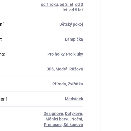
od 1 roku
,
od 2 let
,
od 3
let
,
od 5 let
ní
:
Dětský pokoj
t
:
Lampička
ho
:
Pro holky
,
Pro kluky
Bílá
,
Modrá
,
Růžová
Příroda
,
Zvířátka
ení
:
Medvídek
Designové
,
Dotykové
,
Měnící barvu
,
Noční
,
Přenosné
,
Silikonové