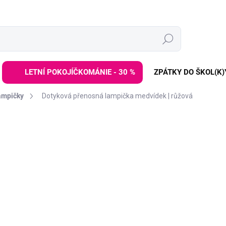
Hledat
LETNÍ POKOJÍČKOMÁNIE - 30 %
ZPÁTKY DO ŠKOL(K)
ampičky
Dotyková přenosná lampička medvídek | růžová
ZNAČKA:
RABBIT & FRIENDS
279 Kč
399 Kč
Měrná
ZVOLTE VARIANTU
cena:
BARVA