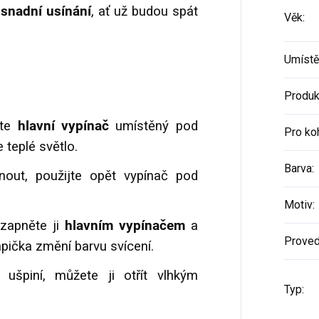
snadní usínání
, ať už budou spát
Věk
:
Umístě
Produk
jte
hlavní vypínač
umístěný pod
Pro ko
 teplé světlo.
Barva
:
out, použijte opět vypínač pod
Motiv
:
 zapněte ji
hlavním vypínačem
a
Proved
pička změní barvu svícení.
ušpiní, můžete ji otřít vlhkým
Typ
: