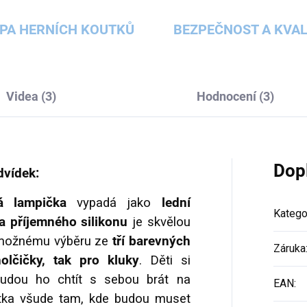
PA HERNÍCH KOUTKŮ
BEZPEČNOST A KVAL
Videa (3)
Hodnocení (3)
Dop
dvídek:
á lampička
vypadá jako
lední
Katego
 příjemného silikonu
je skvělou
 možnému výběru ze
tří barevných
Záruka
olčičky, tak pro kluky
. Děti si
udou ho chtít s sebou brát na
EAN
:
átka všude tam, kde budou muset