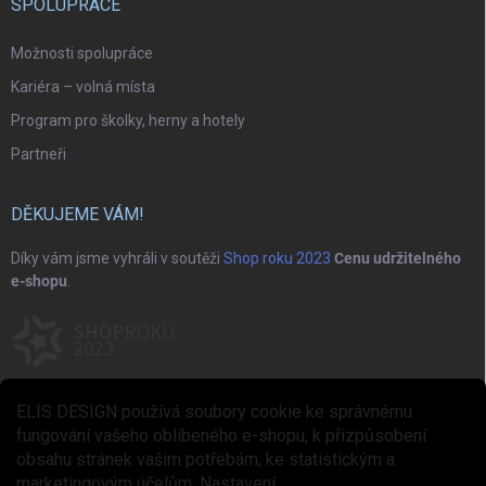
SPOLUPRÁCE
Možnosti spolupráce
Kariéra – volná místa
Program pro školky, herny a hotely
Partneři
DĚKUJEME VÁM!
Díky vám jsme vyhráli v soutěži
Shop roku 2023
Cenu udržitelného
e-shopu
.
ELIS DESIGN používá soubory cookie ke správnému
fungování vašeho oblíbeného e-shopu, k přizpůsobení
obsahu stránek vašim potřebám, ke statistickým a
marketingovým účelům.
Nastavení