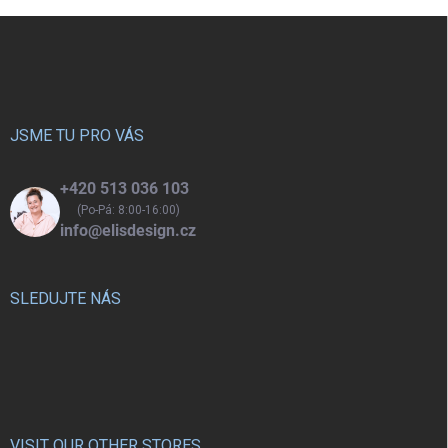
Z
á
p
a
t
í
JSME TU PRO VÁS
+420 513 036 103
(Po-Pá: 8:00-16:00)
info@elisdesign.cz
SLEDUJTE NÁS
VISIT OUR OTHER STORES