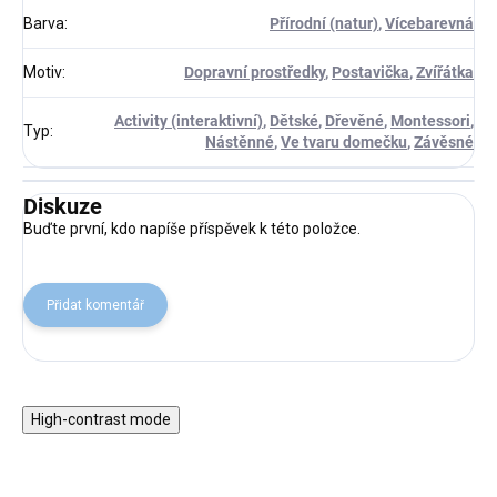
Barva
:
Přírodní (natur)
,
Vícebarevná
Motiv
:
Dopravní prostředky
,
Postavička
,
Zvířátka
Activity (interaktivní)
,
Dětské
,
Dřevěné
,
Montessori
,
Typ
:
Nástěnné
,
Ve tvaru domečku
,
Závěsné
Diskuze
Buďte první, kdo napíše příspěvek k této položce.
Přidat komentář
High-contrast mode