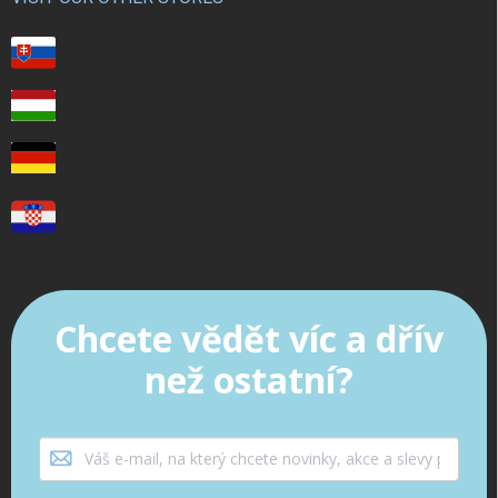
Chcete vědět víc a dřív
než ostatní?