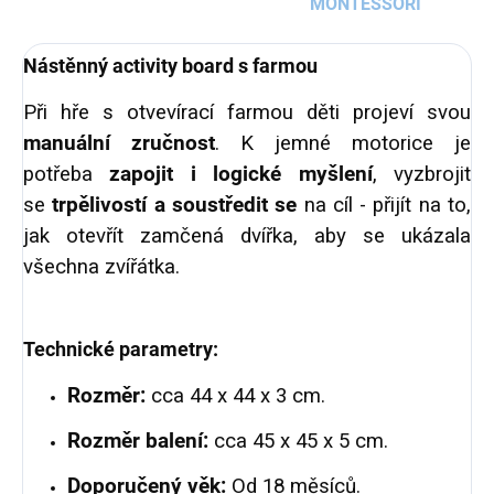
MONTESSORI
Nástěnný activity board s farmou
Při hře s otvevírací farmou děti projeví svou
manuální zručnost
. K jemné motorice je
potřeba
zapojit i logické myšlení
, vyzbrojit
se
trpělivostí a soustředit se
na cíl - přijít na to,
jak otevřít zamčená dvířka, aby se ukázala
všechna zvířátka.
Technické parametry:
Rozměr:
cca 44 x 44 x 3 cm.
Rozměr balení:
cca 45 x 45 x 5 cm.
Doporučený věk:
Od 18 měsíců.