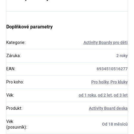
Doplňkové parametry
Kategorie
:
Activity Boardy pro děti
Záruka
:
2 roky
EAN
:
6934510516277
Pro koho
:
Pro holky
,
Pro kluky
Věk
:
od 1 roku
,
od 2 let
,
od 3 let
Produkt
:
Activity Board deska
Věk
Od 18 měsíců
(posuvník)
: