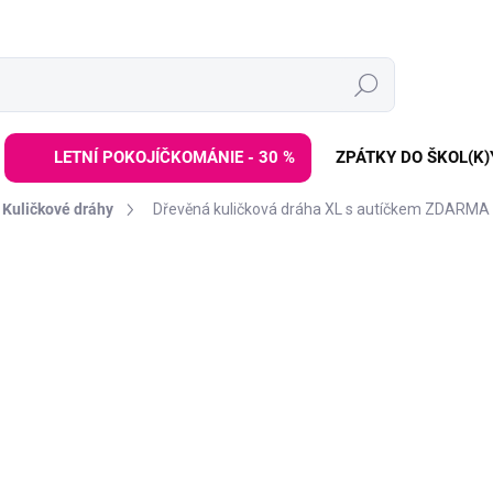
Hledat
LETNÍ POKOJÍČKOMÁNIE - 30 %
ZPÁTKY DO ŠKOL(K)
Kuličkové dráhy
Dřevěná kuličková dráha XL s autíčkem ZDARMA
í
ZNAČKA:
ELINELI
1 199 Kč
Měrná
VYPRODÁNO | PRODEJ UK
cena:
Dřevěná kuličková dráha