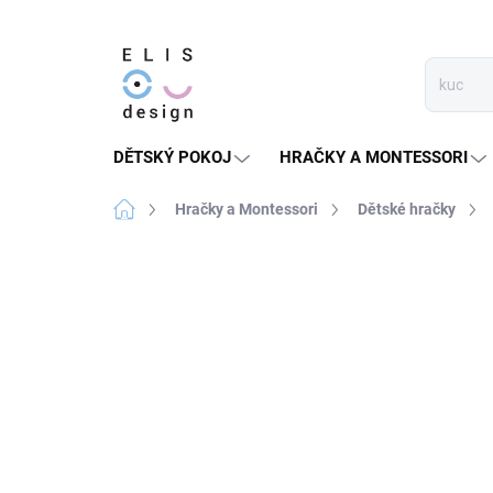
Přejít
na
obsah
DĚTSKÝ POKOJ
HRAČKY A MONTESSORI
Domů
Hračky a Montessori
Dětské hračky
10 hodnocení
Podrobnosti hodnocen
PRODEJ UKONČEN