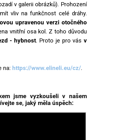
ozadí v galerii obrázků). Prohození
ít vliv na funkčnost celé dráhy.
novou upravenou verzi otočného
ena vnitřní osa kol. Z toho důvodu
ezd - hybnost
. Proto je pro vás
v
e na:
https://www.elineli.eu/cz/
.
čkem jsme vyzkoušeli v našem
vejte se, jaký měla úspěch: