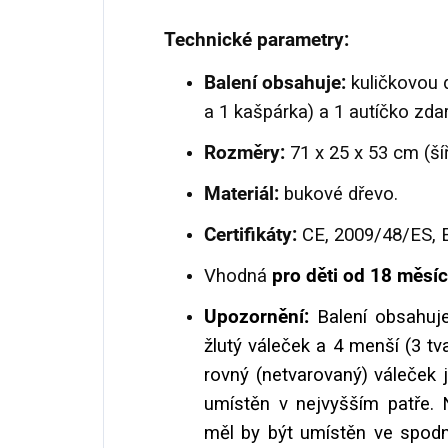
Technické parametry:
Balení obsahuje:
kuličkovou d
a 1 kašpárka) a 1 autíčko zda
Rozměry:
71 x 25 x 53 cm (ší
Materiál:
bukové dřevo.
Certifikáty:
CE, 2009/48/ES, E
Vhodná
pro děti od 18 měsí
Upozornění:
Balení obsahuje
žlutý váleček a 4 menší (3 tv
rovný (netvarovaný) váleček j
umístěn v nejvyšším patře. N
měl by být umístěn ve spodní