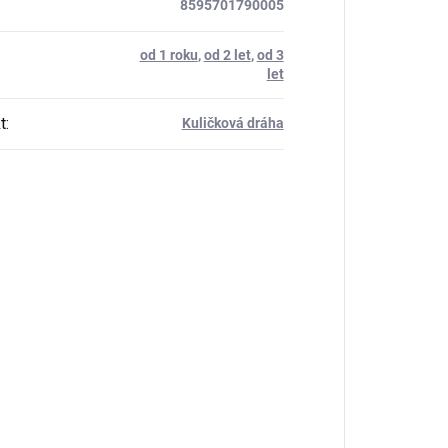
8595701790005
od 1 roku
,
od 2 let
,
od 3
let
t
:
Kuličková dráha