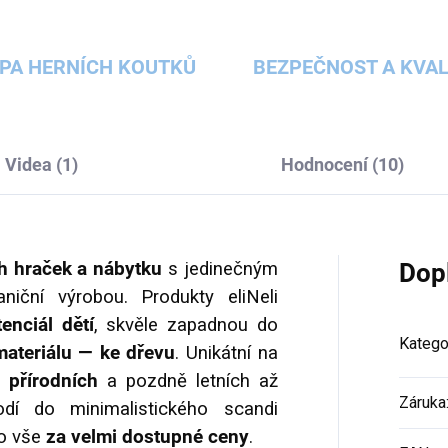
PA HERNÍCH KOUTKŮ
BEZPEČNOST A KVAL
Videa (1)
Hodnocení (10)
ch hraček a nábytku
s jedinečným
Dop
iční výrobou. Produkty eliNeli
enciál dětí
, skvěle zapadnou do
Katego
materiálu — ke dřevu
. Unikátní na
přírodních
a pozdně letních až
Záruka
í do minimalistického scandi
To vše
za velmi dostupné ceny
.