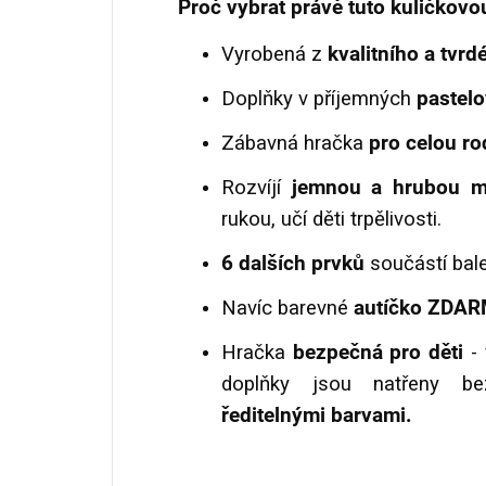
Proč vybrat právě tuto kuličkovo
Vyrobená z
kvalitního a tvr
Doplňky v příjemných
pastel
Zábavná hračka
pro celou ro
Rozvíjí
jemnou a hrubou m
rukou, učí děti trpělivosti.
6 dalších prvků
součástí bale
Navíc barevné
autíčko ZDA
Hračka
bezpečná pro děti
-
doplňky jsou natřeny bez
ředitelnými barvami.