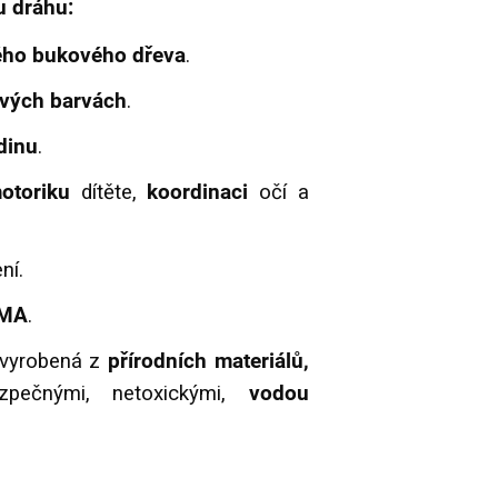
u dráhu:
dého bukového dřeva
.
ových barvách
.
dinu
.
otoriku
dítěte,
koordinaci
očí a
ní.
RMA
.
 vyrobená z
přírodních materiálů,
pečnými, netoxickými,
vodou