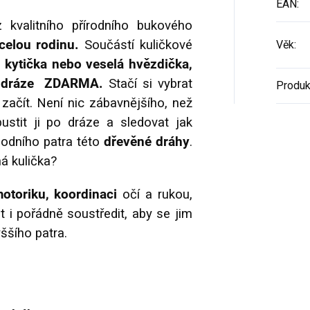
EAN
:
 kvalitního přírodního bukového
celou rodinu.
Součástí kuličkové
Věk
:
 kytička nebo veselá hvězdička,
e k dráze ZDARMA.
Stačí si vybrat
Produk
začít.
Není nic zábavnějšího, než
pustit ji po dráze a sledovat jak
podního patra této
dřevěné dráhy
.
á kulička?
otoriku, koordinaci
očí a rukou,
t i pořádně soustředit, aby se jim
yššího patra.