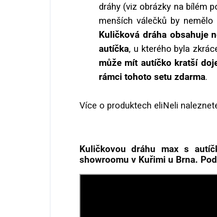
dráhy (viz obrázky na bílém p
menších válečků by nemělo m
Kuličková dráha obsahuje 
autíčka
, u kterého byla zkrác
může mít autíčko kratší doj
rámci tohoto setu zdarma
.
Více o produktech eliNeli naleznet
Kuličkovou dráhu max s autí
showroomu v Kuřimi u Brna. Podí