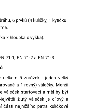
ráhu, 6 prvků (4 kuličky, 1 kytičku
rma.
řka x hloubka x výška).
N 71-1, EN 71-2 a EN 71-3.
ců
.
 celkem 5 zarážek - jeden velký
arované a 1 rovný) válečky. Menší
e váleček startovací a měl by být
ejvětší žlutý váleček je cílový a
 části nejnižšího patra kuličkové