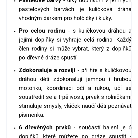
Pastelové barvy -
díky doplňkům v jemných
pastelových barvách je kuličková dráha
vhodným dárkem pro holčičky i kluky.
Pro celou rodinu
- s kuličkovou dráhou a
jejími doplňky si vyhraje celá rodina. Každý
člen rodiny si může vybrat, který z doplňků
po dřevné dráze spustí.
Zdokonaluje a rozvíjí
- při hře s kuličkovou
dráhou děti zdokonalují jemnou i hrubou
motoriku, koordinaci očí a rukou, učí se
soustředit se a trpělivosti, prvek s rolničkami
stimuluje smysly, vláček naučí děti poznávat
písmenka.
6 dřevěných prvků
- součástí balení je 6
doplňků, které můžete po dráze spustit -