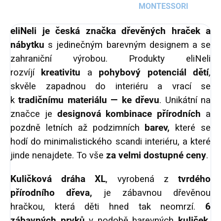
MONTESSORI
eliNeli je česká značka dřevěných hraček a
nábytku
s jedinečným barevným designem a se
zahraniční výrobou. Produkty eliNeli
rozvíjí
kreativitu
a
pohybový potenciál dětí
,
skvěle zapadnou do interiéru a vrací se
k
tradičnímu materiálu — ke dřevu
. Unikátní na
značce je
designová kombinace přírodních
a
pozdně letních až podzimních
barev,
které se
hodí do minimalistického scandi interiéru, a které
jinde nenajdete. To vše
za velmi dostupné ceny
.
Kuličková dráha XL
, vyrobená z
tvrdého
přírodního dřeva,
je zábavnou dřevěnou
hračkou, která děti hned tak neomrzí.
6
zábavných prvků
v podobě barevných
kuliček,