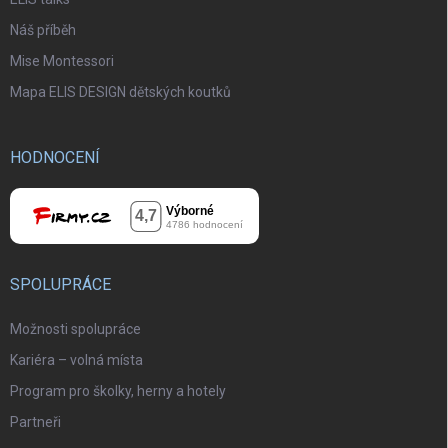
Náš příběh
Mise Montessori
Mapa ELIS DESIGN dětských koutků
HODNOCENÍ
SPOLUPRÁCE
Možnosti spolupráce
Kariéra – volná místa
Program pro školky, herny a hotely
Partneři