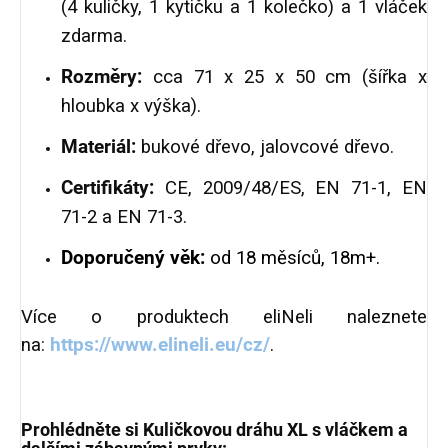
(4 kuličky, 1 kytičku a 1 kolečko) a 1 vláček
zdarma.
Rozměry:
cca 71 x 25 x 50 cm (šířka x
hloubka x výška).
Materiál:
bukové dřevo, jalovcové dřevo.
Certifikáty:
CE, 2009/48/ES, EN 71-1, EN
71-2 a EN 71-3.
Doporučený věk:
od 18 měsíců, 18m+.
Více o produktech eliNeli naleznete
na:
https://www.elineli.eu/cz/
.
Prohlédněte si Kuličkovou dráhu XL s vláčkem a