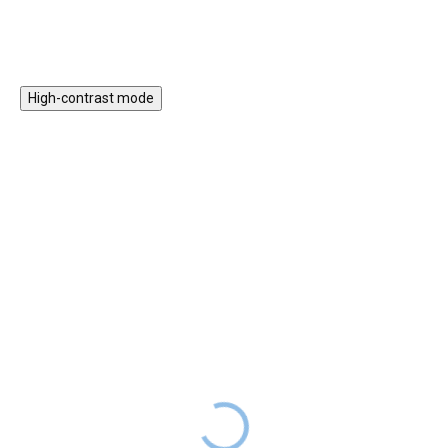
High-contrast mode
Magnetická stavebnice
Motorický stolek s
EliFix Travel - 100 ks
vláčkem a aktivitami
1 499 Kč
999 Kč
SKLADEM
1 999 Kč
SKLADEM
Magnetická stavebnice EliFix
Motorický stoleček v jemných