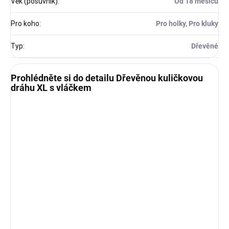
Věk (posuvník)
:
Od 18 měsíců
Pro koho
:
Pro holky, Pro kluky
Typ
:
Dřevěné
Prohlédněte si do detailu Dřevěnou kuličkovou
dráhu XL s vláčkem