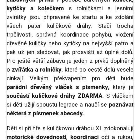
kytičky a kolečkem
s rolničkami a lesními
zvířátky jsou připravené ke startu a ke zdolání
všech pater kuličkové dráhy. Stačí trocha
trpělivosti, správná koordinace pohybů, vložení
dřevěné kuličky nebo kytičky na nejvyšší patro a
pak už jen sledovat, jak prosviští až úplně dolů.
Pro ještě větší zábavu je jeden z prvků doplněný
o
zvířátka a
rolničky
, které po cestě dolů vesele
cinkají. Velkým překvapením pro děti bude
parádní dřevěný vláček s písmenky
, který je
součástí kuličkové dráhy ZDARMA
. S vláčkem
si děti užijí spoustu legrace a naučí se
poznávat
některá z písmenek abecedy.
Děti si při hře s kuličkovou dráhou XL zdokonalují
motorické dovednosti
,
koordinaci
očí a rukou,