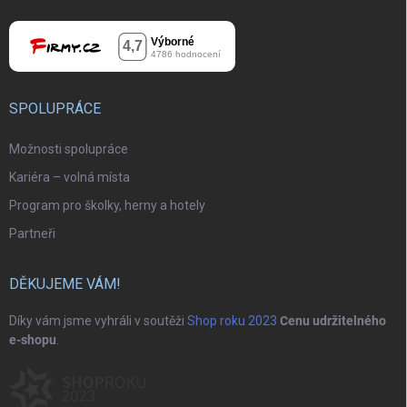
SPOLUPRÁCE
Možnosti spolupráce
Kariéra – volná místa
Program pro školky, herny a hotely
Partneři
DĚKUJEME VÁM!
Díky vám jsme vyhráli v soutěži
Shop roku 2023
Cenu udržitelného
e-shopu
.