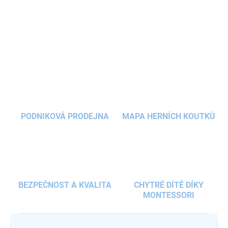
kuliček a doplňků si děti přirozeně rozvíjejí jemnou motoriku,
koordinaci i soustředění. Skvělá
motorická hračka
pro děti i celou
DETAILNÍ INFORMACE
rodinu.
ZEPTAT SE
HLÍDAT
PODNIKOVÁ PRODEJNA
MAPA HERNÍCH KOUTKŮ
BEZPEČNOST A KVALITA
CHYTRÉ DÍTĚ DÍKY
MONTESSORI