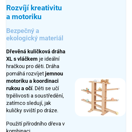
Rozvíjí kreativitu
a motoriku
Bezpečný a
ekologický materiál
Dřevěná kuličková dráha
XL
s vláčkem
je ideální
hračkou pro děti. Dráha
pomáhá rozvíjet
jemnou
motoriku a koordinaci
rukou a očí
. Děti se učí
trpělivosti a soustředění,
zatímco sledují, jak
kuličky sviští po dráze.
Použití přírodního dřeva v
kombinaci