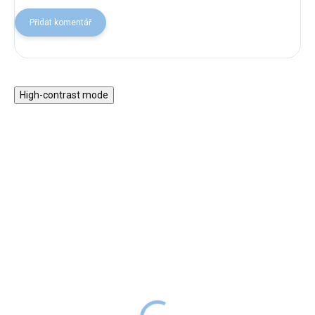
Přidat komentář
High-contrast mode
Dřevěná kostka s
Set dřevěných autíček k
aktivitami - Zvířátka
dráze XXL - 2 ks
499 Kč
199 Kč
SKLADEM
SKLADEM