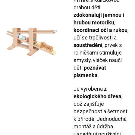
dráhou děti
zdokonalují jemnou i
hrubou motoriku
,
koordinaci očí a rukou
,
učí se trpělivosti a
soustředění
, prvek s
rolničkami stimuluje
smysly, vláček naučí
děti
poznávat
písmenka
.
Je vyrobena
z
ekologického dřeva
,
což zajišťuje
bezpečnost a šetrnost
k přírodě. Jednoduchá
montáž a údržba
usnadňují používání.