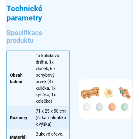
Technické
parametry
Specifikace
produktu
1x kuličková
dráha, 1x
vláček, 6 x
Obsah
pohybový
balení
prvek (4x
kulička, 1x
kytička, 1x
kolečko)
71 x 25 x 50 cm
Rozměry
(šířka x hloubka
x výška)
Bukové dřevo,
Materiál