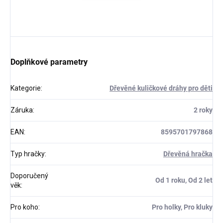
Doplňkové parametry
Kategorie
:
Dřevěné kuličkové dráhy pro děti
Záruka
:
2 roky
EAN
:
8595701797868
Typ hračky
:
Dřevěná hračka
Doporučený
Od 1 roku, Od 2 let
věk
:
Pro koho
:
Pro holky, Pro kluky