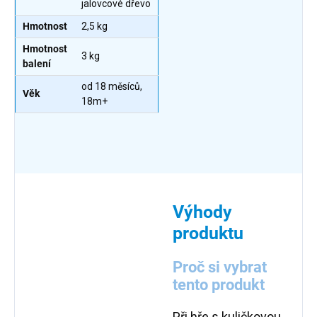
jalovcové dřevo
Hmotnost
2,5 kg
Hmotnost
3 kg
balení
od 18 měsíců,
Věk
18m+
Výhody
produktu
Proč si vybrat
tento produkt
Při hře s kuličkovou