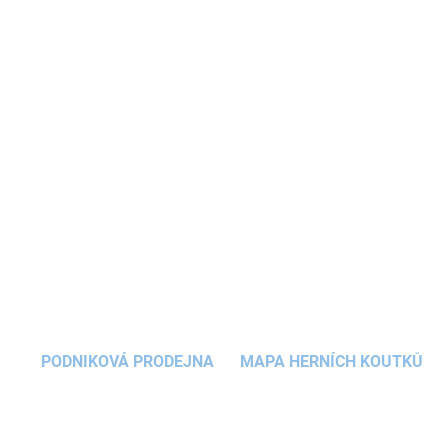
Activity board na zeď
ve tvaru oblíbeného
medvídka
je ideální hračkou pro nejmenší děti,
která jim hravou formou zdokonalí motorické
dovednosti a potrénuje logické myšlení.
Motorická hračka
bude také krásnou
dekorací
dětského pokojíčku.
DETAILNÍ INFORMACE
ZEPTAT SE
HLÍDAT
PODNIKOVÁ PRODEJNA
MAPA HERNÍCH KOUTKŮ