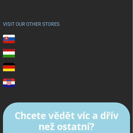
VISIT OUR OTHER STORES
Chcete vědět víc a dřív
než ostatní?