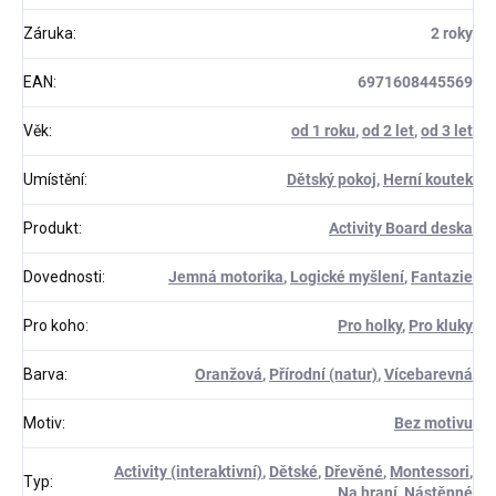
Záruka
:
2 roky
EAN
:
6971608445569
Věk
:
od 1 roku
,
od 2 let
,
od 3 let
Umístění
:
Dětský pokoj
,
Herní koutek
Produkt
:
Activity Board deska
Dovednosti
:
Jemná motorika
,
Logické myšlení
,
Fantazie
Pro koho
:
Pro holky
,
Pro kluky
Barva
:
Oranžová
,
Přírodní (natur)
,
Vícebarevná
Motiv
:
Bez motivu
Activity (interaktivní)
,
Dětské
,
Dřevěné
,
Montessori
,
Typ
:
Na hraní
,
Nástěnné