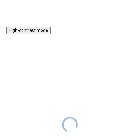
dětském pokojíčku dělat vekou
parádu díky veselému designu v
podobě zebry.
High-contrast mode
ZPÁTKY DO
Dřevěná nástěnná hra -
ŠKOL(K)Y
Posuvná koule
Dřevěná nástěnná hra
DODÁNÍ DO
649 Kč
čísla
2 TÝDNŮ
DODÁNÍ DO
529 Kč
579 Kč
Activity board na zeď ve tvaru