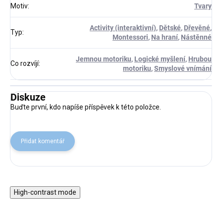
Motiv
:
Tvary
Activity (interaktivní)
,
Dětské
,
Dřevěné
,
Typ
:
Montessori
,
Na hraní
,
Nástěnné
Jemnou motoriku
,
Logické myšlení
,
Hrubou
Co rozvíjí
:
motoriku
,
Smyslové vnímání
Diskuze
Buďte první, kdo napíše příspěvek k této položce.
Přidat komentář
High-contrast mode