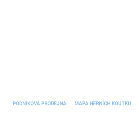
nejmenší děti, díky které hravou formou procvičují
a zdokonalují smysly. Oblíbená
ozubená kolečka
na
motorické hračce
přinesou holčičkám i
chlapcům mnoho zábavných chvilek a první
setkání s principem příčiny a následku.
DETAILNÍ INFORMACE
ZEPTAT SE
HLÍDAT
PODNIKOVÁ PRODEJNA
MAPA HERNÍCH KOUTKŮ