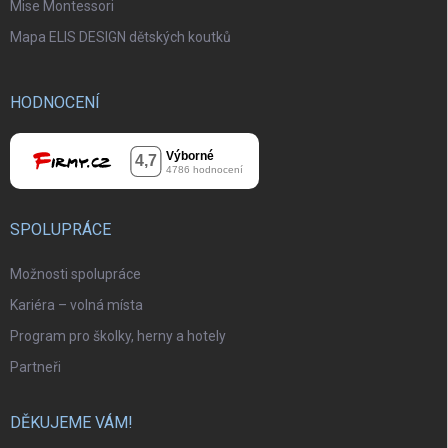
Mise Montessori
Mapa ELIS DESIGN dětských koutků
HODNOCENÍ
SPOLUPRÁCE
Možnosti spolupráce
Kariéra – volná místa
Program pro školky, herny a hotely
Partneři
DĚKUJEME VÁM!