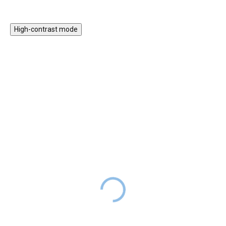
High-contrast mode
ZPÁTKY DO
ZPÁTKY DO
ŠKOL(K)Y
ŠKOL(K)Y
Dřevěné hodiny -
Dřevěná nástěnná hra -
vkládací puzzle
barvy a tvary
199 Kč
DODÁNÍ DO
899 Kč
399 Kč
SKLADEM
999 Kč
2 TÝDNŮ
Dřevěné hodiny - puzzle jsou
Dřevěná aktivní montessori hra