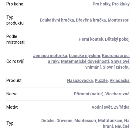
Pro koho
:
Pro holky, Pro kluky
Typ
Edukativní hračka, Dřevěná hračka, Montessori
produktu
:
Podle
Herní koutek
,
Dětský pokoj
místnosti
:
Jemnou motoriku
,
Logické myšlení
,
Koordinaci očí
Co rozvíjí
:
a ruky
,
Matematické dovednosti
,
Smyslové
vnímání
,
Slovní zásobu
Produkt
:
Nasazovačka
,
Puzzle
,
Vkládačka
Barva
:
Přírodní (natur), Vícebarevná
Motiv
:
Vodní svět, Zvířátka
Dětské, Dřevěné, Montessori, Multifunkční, Na
Typ
:
hraní, Naučné