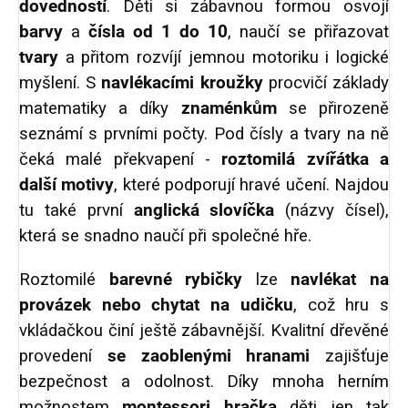
dovedností
. Děti si zábavnou formou osvojí
barvy
a
čísla od 1 do 10
, naučí se přiřazovat
tvary
a přitom rozvíjí jemnou motoriku i logické
myšlení. S
navlékacími kroužky
procvičí základy
matematiky a díky
znaménkům
se přirozeně
seznámí s prvními počty. Pod čísly a tvary na ně
čeká malé překvapení -
roztomilá zvířátka a
další motivy
, které podporují hravé učení. Najdou
tu také první
anglická slovíčka
(názvy čísel),
která se snadno naučí při společné hře.
Roztomilé
barevné rybičky
lze
navlékat na
provázek nebo chytat na udičku
, což hru s
vkládačkou činí ještě zábavnější. Kvalitní dřevěné
provedení
se zaoblenými hranami
zajišťuje
bezpečnost a odolnost. Díky mnoha herním
možnostem
montessori hračka
děti jen tak