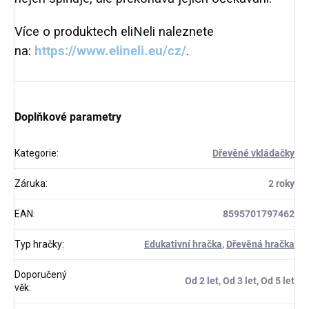
Více o produktech eliNeli naleznete
na:
https://www.elineli.eu/cz/
.
Doplňkové parametry
Kategorie
:
Dřevěné vkládačky
Záruka
:
2 roky
EAN
:
8595701797462
Typ hračky
:
Edukativní hračka
,
Dřevěná hračka
Doporučený
Od 2 let, Od 3 let, Od 5 let
věk
: