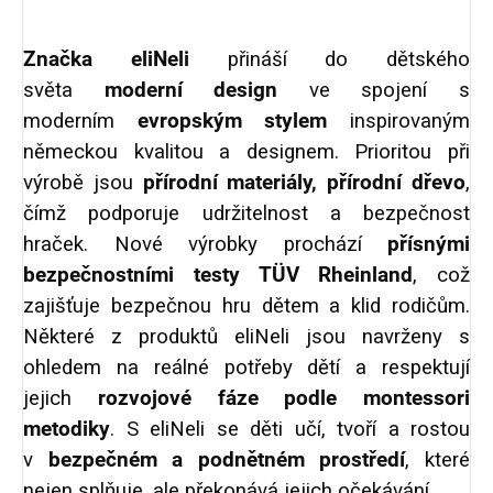
Značka eliNeli
přináší do dětského
světa
moderní design
ve spojení s
moderním
evropským stylem
inspirovaným
německou kvalitou a designem. Prioritou při
výrobě jsou
přírodní materiály, přírodní dřevo
,
čímž podporuje udržitelnost a bezpečnost
hraček. Nové výrobky prochází
přísnými
bezpečnostními testy TÜV Rheinland
, což
zajišťuje bezpečnou hru dětem a klid rodičům.
Některé z produktů eliNeli jsou navrženy s
ohledem na reálné potřeby dětí a respektují
jejich
rozvojové fáze podle montessori
metodiky
. S eliNeli se děti učí, tvoří a rostou
v
bezpečném a podnětném prostředí
, které
nejen splňuje, ale překonává jejich očekávání.