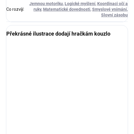
Jemnou motoriku
,
Logické myšlení
,
Koordinaci očí a
Co rozvíjí
:
ruky
,
Matematické dovednosti
,
Smyslové vnímání
,
Slovní zásobu
Překrásné ilustrace dodají hračkám kouzlo