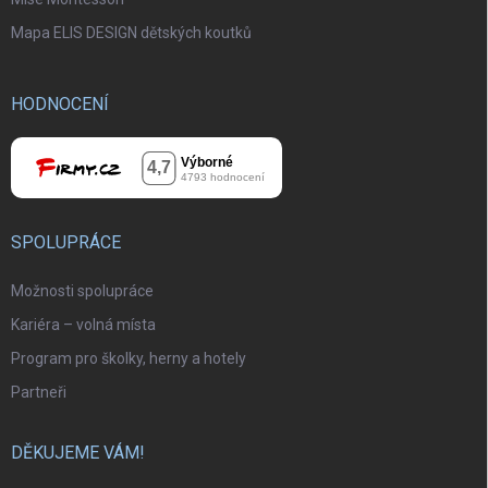
Mapa ELIS DESIGN dětských koutků
HODNOCENÍ
SPOLUPRÁCE
Možnosti spolupráce
Kariéra – volná místa
Program pro školky, herny a hotely
Partneři
DĚKUJEME VÁM!