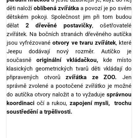
děti naloží
oblíbená zvířátka
a povozí je po svém
dětském pokoji. Společnost jim při tom budou
dělat
2 dřevěné postavičky
, ošetřovatelé
zvířátek. Na bočních stranách dřevěného autíčka
jsou vyfrézované
otvory ve tvaru zvířátek
, které
Jeepu dodávají nový rozměr. Autíčko je
současně
originální vkládačkou,
kde místo
klasických geometrických tvarů děti vkládají do
připravených otvorů
zvířátka ze ZOO.
Jen
správně zvolené a pootočené zvířátko je možné
do autíčka otvory naložit a to vyžaduje
správnou
koordinaci
očí a rukou,
zapojení mysli, trochu
soustředění a trpělivosti.