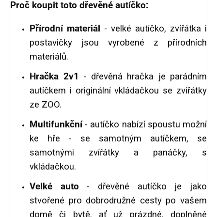
Proč koupit toto dřevěné autíčko:
Přírodní materiál
- velké autíčko, zvířátka i
postavičky jsou vyrobené z přírodních
materiálů.
Hračka 2v1
- dřevěná hračka je parádním
autíčkem i originální vkládačkou se zvířátky
ze ZOO.
Multifunkční
- autíčko nabízí spoustu možní
ke hře - se samotným autíčkem, se
samotnými zvířátky a panáčky, s
vkládačkou.
Velké auto
- dřevěné autíčko je jako
stvořené pro dobrodružné cesty po vašem
domě či bytě, ať už prázdné, doplněné