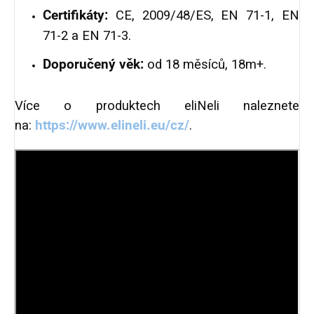
Certifikáty:
CE, 2009/48/ES, EN 71-1, EN
71-2 a EN 71-3.
Doporučený věk:
od 18 měsíců, 18m+.
Více o produktech eliNeli naleznete
na:
https://www.elineli.eu/cz/
.