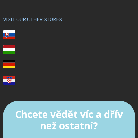
VISIT OUR OTHER STORES
Chcete vědět víc a dřív
než ostatní?