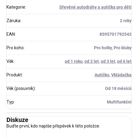
Kategorie
:
Dřevěné autodráhy a autíčka pro děti
Záruka
:
2 roky
EAN
:
8595701792542
Pro koho
:
Pro holky, Pro kluky
Věk
:
od 1 roku
,
od 2 let
,
od 3 let
,
od 6 let
Produkt
:
Autíčko
,
Vkládačka
Věk (posuvník)
:
Od 18 měsíců
Typ
:
Multifunkční
Diskuze
Buďte první, kdo napíše příspěvek k této položce.