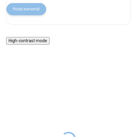
Přidat komentář
High-contrast mode
Magnetická stavebnice
Motorický stolek s
EliFix Travel - 100 ks
vláčkem a aktivitami
1 499 Kč
999 Kč
SKLADEM
1 999 Kč
SKLADEM