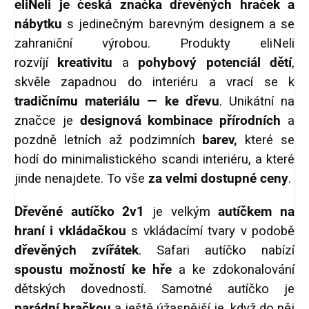
eliNeli je česká značka dřevěných hraček a
nábytku
s jedinečným barevným designem a se
zahraniční výrobou. Produkty eliNeli
rozvíjí
kreativitu
a
pohybový potenciál dětí
,
skvěle zapadnou do interiéru a vrací se k
tradičnímu materiálu — ke dřevu
. Unikátní na
značce je
designová kombinace přírodních
a
pozdně letních až podzimních
barev,
které se
hodí do minimalistického scandi interiéru, a které
jinde nenajdete. To vše
za velmi dostupné ceny
.
Dřevěné autíčko 2v1
je velkým
autíčkem na
hraní i vkládačkou
s vkládacímí tvary v podobě
dřevěných
zvířátek
. Safari autíčko nabízí
spoustu možností ke hře
a ke zdokonalování
dětských dovedností. Samotné autíčko je
parádní hračkou
a ještě úžasnější je, když do něj