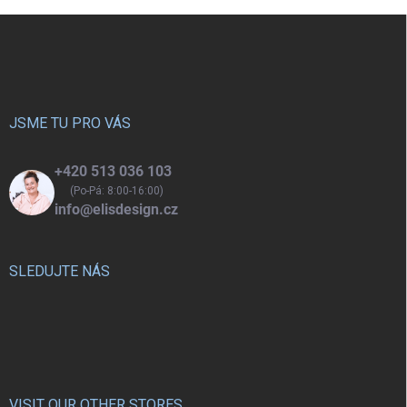
Z
á
p
a
t
í
JSME TU PRO VÁS
+420 513 036 103
(Po-Pá: 8:00-16:00)
info@elisdesign.cz
SLEDUJTE NÁS
VISIT OUR OTHER STORES