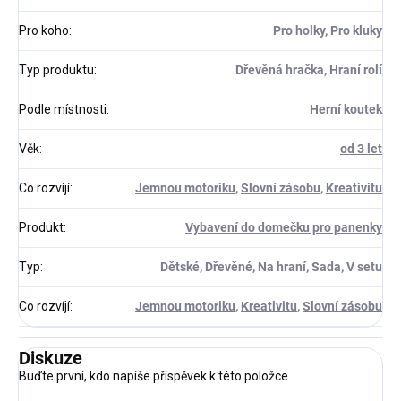
Pro koho
:
Pro holky, Pro kluky
Typ produktu
:
Dřevěná hračka, Hraní rolí
Podle místnosti
:
Herní koutek
Věk
:
od 3 let
Co rozvíjí
:
Jemnou motoriku
,
Slovní zásobu
,
Kreativitu
Produkt
:
Vybavení do domečku pro panenky
Typ
:
Dětské, Dřevěné, Na hraní, Sada, V setu
Co rozvíjí
:
Jemnou motoriku
,
Kreativitu
,
Slovní zásobu
Diskuze
Buďte první, kdo napíše příspěvek k této položce.