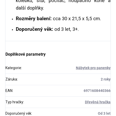
kolébku, stůl, počítač, houpacího koně a
další doplňky.
Rozměry balení:
cca 30 x 21,5 x 5,5 cm.
Doporučený věk:
od 3 let, 3+.
Doplňkové parametry
Kategorie
:
Nábytek pro panenky
Záruka
:
2 roky
EAN
:
6971608440366
Typ hračky
:
Dřevěná hračka
Doporučený věk
:
Od 3 let