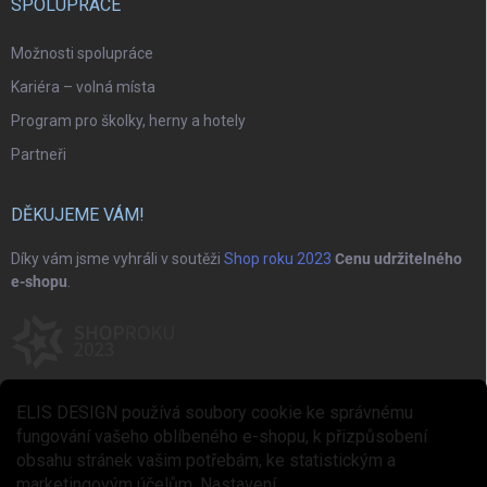
SPOLUPRÁCE
Možnosti spolupráce
Kariéra – volná místa
Program pro školky, herny a hotely
Partneři
DĚKUJEME VÁM!
Díky vám jsme vyhráli v soutěži
Shop roku 2023
Cenu udržitelného
e-shopu
.
ELIS DESIGN používá soubory cookie ke správnému
fungování vašeho oblíbeného e-shopu, k přizpůsobení
obsahu stránek vašim potřebám, ke statistickým a
marketingovým účelům.
Nastavení