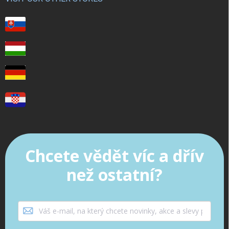
Chcete vědět víc a dřív
než ostatní?