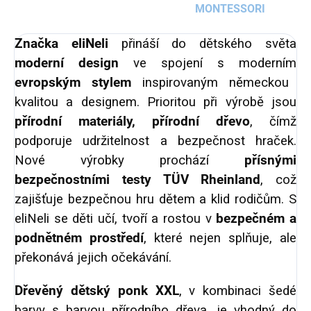
MONTESSORI
Značka eliNeli
přináší do dětského světa
moderní design
ve spojení s moderním
evropským stylem
inspirovaným německou
kvalitou a designem. Prioritou při výrobě jsou
přírodní materiály, přírodní dřevo
, čímž
podporuje udržitelnost a bezpečnost hraček.
Nové výrobky prochází
přísnými
bezpečnostními testy TÜV Rheinland
, což
zajišťuje bezpečnou hru dětem a klid rodičům. S
eliNeli se děti učí, tvoří a rostou v
bezpečném a
podnětném prostředí
, které nejen splňuje, ale
překonává jejich očekávání.
Dřevěný dětský ponk XXL
, v kombinaci šedé
barvy s barvou přírodního dřeva, je vhodný do