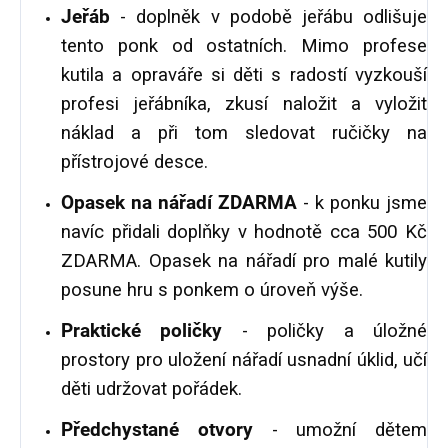
Jeřáb
- doplněk v podobě jeřábu odlišuje
tento ponk od ostatních. Mimo profese
kutila a opraváře si děti s radostí vyzkouší
profesi jeřábníka, zkusí naložit a vyložit
náklad a při tom sledovat ručičky na
přístrojové desce.
Opasek na nářadí ZDARMA
- k ponku jsme
navíc přidali doplňky v hodnotě cca 500 Kč
ZDARMA. Opasek na nářadí pro malé kutily
posune hru s ponkem o úroveň výše.
Praktické poličky
- poličky a úložné
prostory pro uložení nářadí usnadní úklid, učí
děti udržovat pořádek.
Předchystané otvory
- umožní dětem