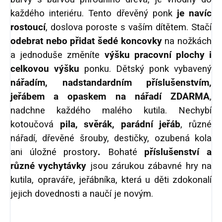
každého interiéru. Tento dřevěný ponk
je navíc
rostoucí
, doslova poroste s vaším dítětem. Stačí
odebrat nebo přidat šedé koncovky
na nožkách
a jednoduše změníte
výšku pracovní plochy i
celkovou výšku
ponku. Dětský ponk vybavený
nářadím, nadstandardním příslušenstvím,
jeřábem a opaskem na nářadí ZDARMA
,
nadchne každého malého kutila. Nechybí
kotoučová
pila, svěrák, parádní jeřáb
, různé
nářadí, dřevěné šrouby, destičky, ozubená kola
ani úložné prostory
.
Bohaté
příslušenství a
různé vychytávky
jsou zárukou zábavné hry na
kutila, opraváře, jeřábníka, která u děti zdokonalí
jejich dovednosti a naučí je novým.