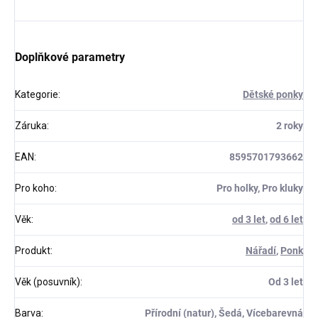
Doplňkové parametry
Kategorie
:
Dětské ponky
Záruka
:
2 roky
EAN
:
8595701793662
Pro koho
:
Pro holky, Pro kluky
Věk
:
od 3 let
,
od 6 let
Produkt
:
Nářadí
,
Ponk
Věk (posuvník)
:
Od 3 let
Barva
:
Přírodní (natur), Šedá, Vícebarevná