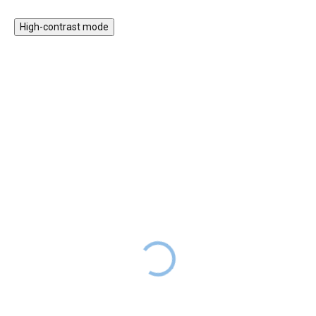
High-contrast mode
Magnetická stavebnice
Motorický stolek s
EliFix Travel - 100 ks
vláčkem a aktivitami
1 499 Kč
999 Kč
SKLADEM
1 999 Kč
SKLADEM
Magnetická stavebnice EliFix
Motorický stoleček v jemných
Travel je menší a skladnější
pastelových barvách obsahuje
verze naší oblíbené stavebnice,
hrací prvky, které jsou zábavné,
ideální na doma i na cesty.
potrénují dětské prstíky i mysl a