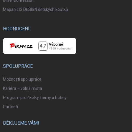
Mise Montessori
Mapa ELIS DESIGN dětských koutků
HODNOCENÍ
SPOLUPRÁCE
Možnosti spolupráce
Kariéra – volná místa
Program pro školky, herny a hotely
Partneři
DĚKUJEME VÁM!