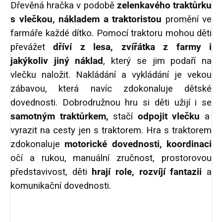
Dřevěná hračka v podobě
zelenkavého traktůrku
s vlečkou, nákladem a traktoristou
promění ve
farmáře každé dítko. Pomocí traktoru mohou děti
převážet
dříví z lesa, zvířátka z farmy i
jakýkoliv jiný náklad
, který se jim podaří na
vlečku naložit. Nakládání a vykládání je vekou
zábavou, která navíc zdokonaluje dětské
dovednosti. Dobrodružnou hru si děti užijí i se
samotným traktůrkem,
stačí
odpojit vlečku
a
vyrazit na cesty jen s traktorem. Hra s traktorem
zdokonaluje
motorické dovednosti, koordinaci
očí a rukou, manuální zručnost, prostorovou
představivost, děti
hrají role, rozvíjí fantazii
a
komunikační dovednosti.