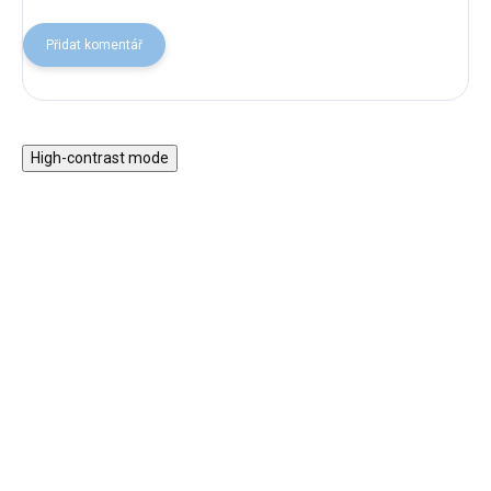
Přidat komentář
High-contrast mode
Magnetická stavebnice
Motorický stolek s
EliFix Travel - 100 ks
vláčkem a aktivitami