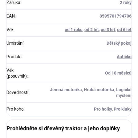
Záruka
:
2 roky
EAN
:
8595701794706
Věk
:
od 1 roku
,
od 2 let
,
od 3 let
,
od 6 let
Umístění
:
Dětský pokoj
Produkt
:
Autíčko
Věk
Od 18 měsíců
(posuvník)
:
Jemná motorika, Hrubá motorika, Logické
Dovednosti
:
myšlení
Pro koho
:
Pro holky, Pro kluky
Prohlédněte si dřevěný traktor a jeho doplňky