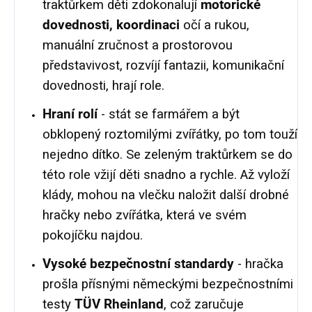
traktůrkem děti zdokonalují
motorické
dovednosti, koordinaci
očí a rukou,
manuální zručnost a prostorovou
představivost, rozvíjí fantazii, komunikační
dovednosti, hrají role.
Hraní rolí
- stát se farmářem a být
obklopený roztomilými zvířátky, po tom touží
nejedno dítko. Se zeleným traktůrkem se do
této role vžijí děti snadno a rychle. Až vyloží
klády, mohou na vlečku naložit další drobné
hračky nebo zvířátka, která ve svém
pokojíčku najdou.
Vysoké bezpečnostní standardy
- hračka
prošla přísnými německými bezpečnostními
testy
TÜV Rheinland
, což zaručuje