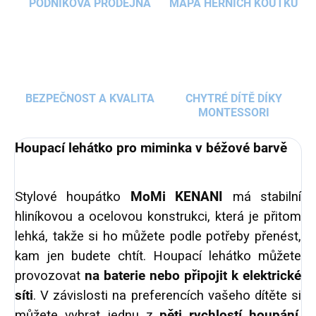
PODNIKOVÁ PRODEJNA
MAPA HERNÍCH KOUTKŮ
BEZPEČNOST A KVALITA
CHYTRÉ DÍTĚ DÍKY
MONTESSORI
Houpací lehátko pro miminka v béžové barvě
Stylové houpátko
MoMi KENANI
má stabilní
hliníkovou a ocelovou konstrukci, která je přitom
lehká, takže si ho můžete podle potřeby přenést,
kam jen budete chtít. Houpací lehátko můžete
provozovat
na baterie nebo připojit k elektrické
síti
. V závislosti na preferencích vašeho dítěte si
můžete vybrat jednu z
pěti rychlostí houpání
.