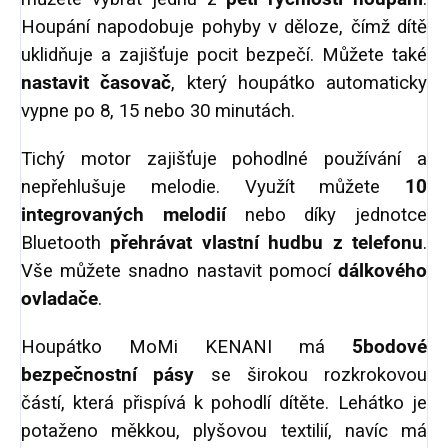
Houpání napodobuje pohyby v děloze, čímž dítě
uklidňuje a zajišťuje pocit bezpečí. Můžete také
nastavit časovač
, který houpátko automaticky
vypne po 8, 15 nebo 30 minutách.
Tichý motor zajišťuje pohodlné používání a
nepřehlušuje melodie. Využít můžete
10
integrovaných melodií
nebo díky jednotce
Bluetooth
přehrávat vlastní hudbu z telefonu
.
Vše můžete snadno nastavit pomocí
dálkového
ovladače
.
Houpátko MoMi KENANI má
5bodové
bezpečnostní pásy
se širokou rozkrokovou
částí, která přispívá k pohodlí dítěte. Lehátko je
potaženo měkkou, plyšovou textilií, navíc má