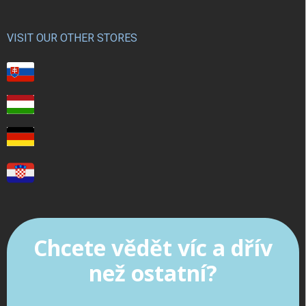
VISIT OUR OTHER STORES
Chcete vědět víc a dřív
než ostatní?