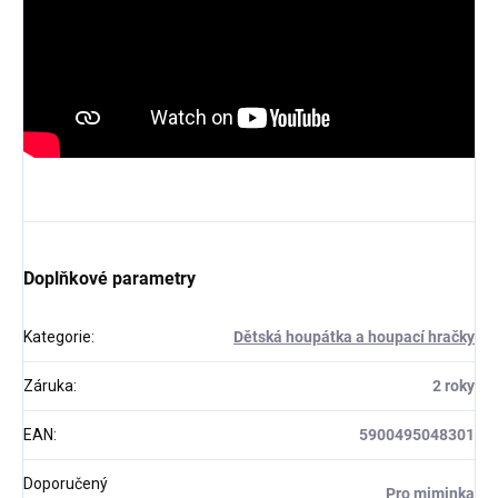
Doplňkové parametry
Kategorie
:
Dětská houpátka a houpací hračky
Záruka
:
2 roky
EAN
:
5900495048301
Doporučený
Pro miminka