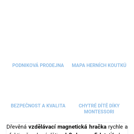
emocí
. Díky magnetickým dílkům, ilustrovaným
kartám a dřevěné desce děti hravou cestou
DETAILNÍ INFORMACE
skládají obličeje podle emocí. Praktická a skladná
magnetická hra
je ideální také na cesty.
ZEPTAT SE
HLÍDAT
PODNIKOVÁ PRODEJNA
MAPA HERNÍCH KOUTKŮ
BEZPEČNOST A KVALITA
CHYTRÉ DÍTĚ DÍKY
MONTESSORI
Dřevěná
vzdělávací magnetická hračka
rychle a