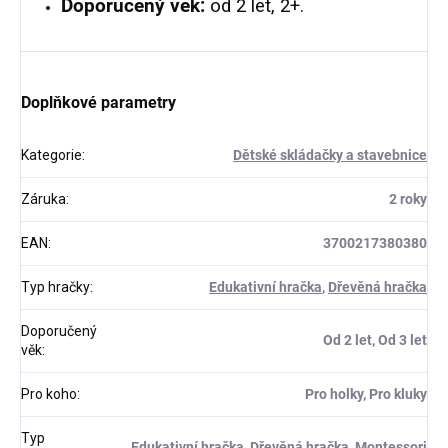
Doporučený věk:
od 2 let, 2+.
Doplňkové parametry
Kategorie
:
Dětské skládačky a stavebnice
Záruka
:
2 roky
EAN
:
3700217380380
Typ hračky
:
Edukativní hračka
,
Dřevěná hračka
Doporučený
Od 2 let, Od 3 let
věk
:
Pro koho
:
Pro holky, Pro kluky
Typ
Edukativní hračka, Dřevěná hračka, Montessori