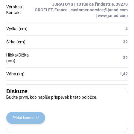
JURATOYS | 13 rue de l’Industrie, 39270
Výrobca |
ORGELET, France | customer-service@janod.com
Kontakt
:
| www.janod.com
Výška (cm)
:
4
Šírka (cm)
:
32
Hĺbka/Dĺžka
32
(cm)
:
Váha (kg)
:
1,42
Diskuze
Buďte první, kdo napíše příspěvek k této položce.
Přidat komentář