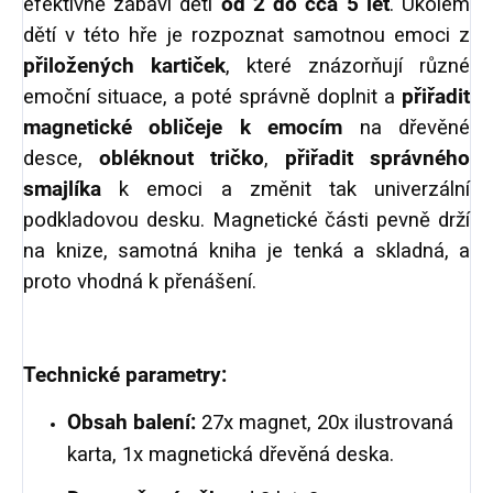
efektivně zabaví děti
od 2 do cca 5 let
. Úkolem
dětí v této hře je rozpoznat samotnou emoci z
přiložených kartiček
, které znázorňují různé
emoční situace, a poté správně doplnit a
přiřadit
magnetické obličeje k emocím
na dřevěné
desce,
obléknout tričko
,
přiřadit správného
smajlíka
k emoci a změnit tak univerzální
podkladovou desku.
Magnetické části pevně drží
na knize, samotná kniha je tenká a skladná, a
proto vhodná k přenášení.
Technické parametry:
Obsah balení:
27x magnet, 20x ilustrovaná
karta, 1x magnetická dřevěná deska.