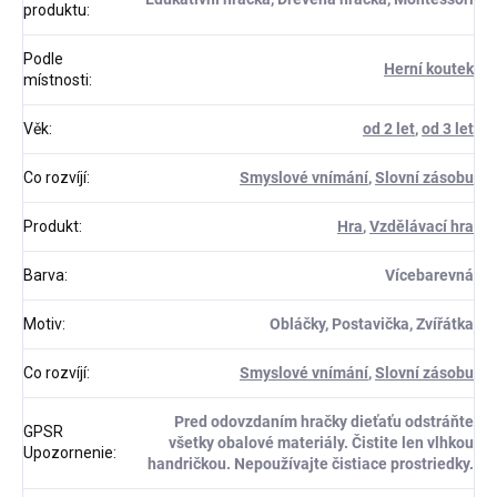
produktu
:
Podle
Herní koutek
místnosti
:
Věk
:
od 2 let
,
od 3 let
Co rozvíjí
:
Smyslové vnímání
,
Slovní zásobu
Produkt
:
Hra
,
Vzdělávací hra
Barva
:
Vícebarevná
Motiv
:
Obláčky, Postavička, Zvířátka
Co rozvíjí
:
Smyslové vnímání
,
Slovní zásobu
Pred odovzdaním hračky dieťaťu odstráňte
GPSR
všetky obalové materiály. Čistite len vlhkou
Upozornenie
:
handričkou. Nepoužívajte čistiace prostriedky.