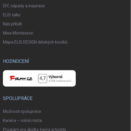
DIY, nápady a inspirace
ELIS talks
Náš příběh
Mise Montessori
Mapa ELIS DESIGN dětských koutků
HODNOCENÍ
SPOLUPRÁCE
Možnosti spolupráce
Kariéra – volná místa
Program pro školky, herny a hotely