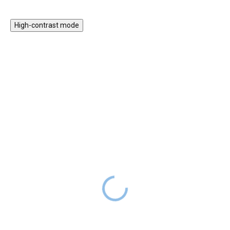
High-contrast mode
Magnetická hra 2v1 -
Hra Bláznivé paličky
Farma
399 Kč
SKLADEM
399 Kč
SKLADEM
Jak praktikovat barvy a jemné
motorické dovednosti?
Cena
279 Kč
s kódem
Pamatuješ si Mikado?
LETO30