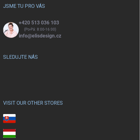
í
JSME TU PRO VÁS
+420 513 036 103
(Po-Pá: 8:00-16:00)
info@elisdesign.cz
SLEDUJTE NÁS
VISIT OUR OTHER STORES