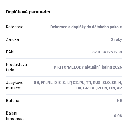
Doplňkové parametry
Kategorie
:
Dekorace a doplňky do dětského pokoje
Záruka
:
2 roky
EAN
:
8710341251239
Produktová
PIKITO/MELODY aktuální listing 2026
řada
:
Jazykové
GB, FR, NL, D, E, S, I, P, CZ, PL, TR, RUS, SLO, SK, H,
mutace
:
DK, GR, BG, RO, N, FIN, AR
Batérie
:
NE
Balení
0.08
hmotnost
: