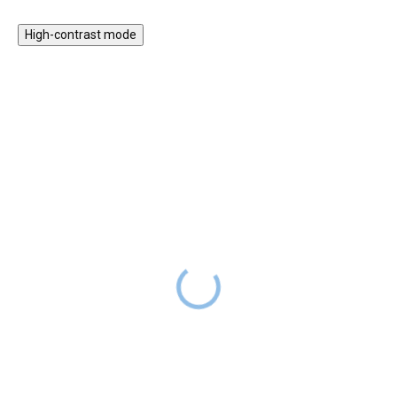
High-contrast mode
EXPLORE - svítící
Tapeta Květiny - modrá
znamení zvěrokruhu
SKLADEM
599 Kč
DO 2-6
DODÁNÍ DO
399 Kč
TÝDNŮ
2 TÝDNŮ
Dětská tapeta s
Milujete vesmír? Zajímáte se o
květinami promění pokojíček v
hvězdy? Tato sada je přesně pro
něžné místo inspirované krásou
vás.
rozkvetlé louky. Jemný květinový