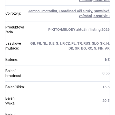
Jemnou motoriku
,
Koordinaci očí a ruky
,
Smyslové
Co rozvíjí
:
vnímání
,
Kreativitu
Produktová
PIKITO/MELODY aktuální listing 2026
řada
:
Jazykové
GB, FR, NL, D, E, S, I, P, CZ, PL, TR, RUS, SLO, SK, H,
mutace
:
DK, GR, BG, RO, N, FIN, AR
Batérie
:
NE
Balení
0.55
hmotnost
:
Balení šířka
:
15.5
Balení
20.5
výška
:
Balení