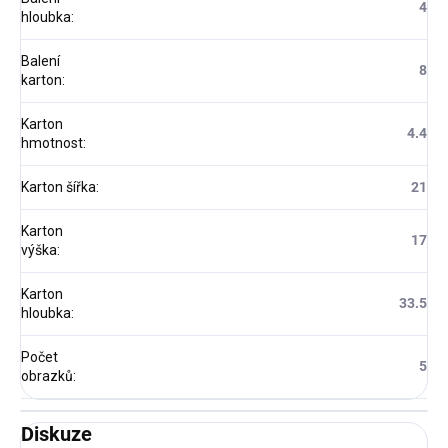
4
hloubka
:
Balení
8
karton
:
Karton
4.4
hmotnost
:
Karton šířka
:
21
Karton
17
výška
:
Karton
33.5
hloubka
:
Počet
5
obrazků
:
Diskuze