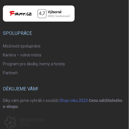
SPOLUPRÁCE
Možnosti spolupráce
Kariéra – volná místa
Program pro školky, herny a hotely
Partneři
DĚKUJEME VÁM!
Díky vám jsme vyhráli v soutěži
Shop roku 2023
Cenu udržitelného
e-shopu
.