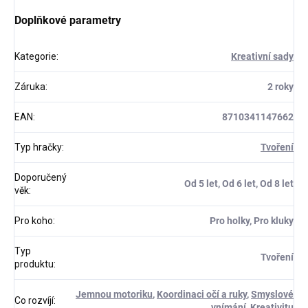
Doplňkové parametry
Kategorie
:
Kreativní sady
Záruka
:
2 roky
EAN
:
8710341147662
Typ hračky
:
Tvoření
Doporučený
Od 5 let, Od 6 let, Od 8 let
věk
:
Pro koho
:
Pro holky, Pro kluky
Typ
Tvoření
produktu
:
Jemnou motoriku
,
Koordinaci očí a ruky
,
Smyslové
Co rozvíjí
:
vnímání
,
Kreativitu