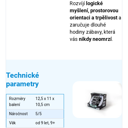
Rozvíjí
logické
myšlení, prostorovou
orientaci a trpělivost
a
zaručuje dlouhé
hodiny zábavy, která
vás
nikdy neomrzí
.
Technické
parametry
Rozměry
12,5 x 11 x
balení
10,5 cm
Náročnost
5/5
Věk
od 9 let, 9+