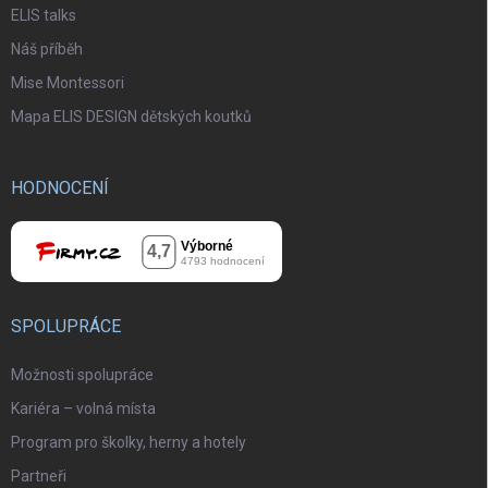
ELIS talks
Náš příběh
Mise Montessori
Mapa ELIS DESIGN dětských koutků
HODNOCENÍ
SPOLUPRÁCE
Možnosti spolupráce
Kariéra – volná místa
Program pro školky, herny a hotely
Partneři