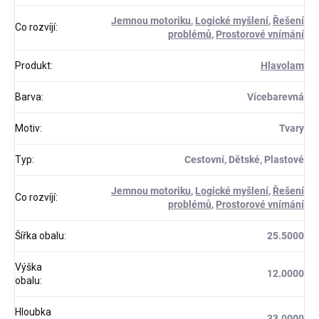
Jemnou motoriku
,
Logické myšlení
,
Řešení
Co rozvíjí
:
problémů
,
Prostorové vnímání
Produkt
:
Hlavolam
Barva
:
Vícebarevná
Motiv
:
Tvary
Typ
:
Cestovní, Dětské, Plastové
Jemnou motoriku
,
Logické myšlení
,
Řešení
Co rozvíjí
:
problémů
,
Prostorové vnímání
Šířka obalu
:
25.5000
Výška
12.0000
obalu
:
Hloubka
33.0000