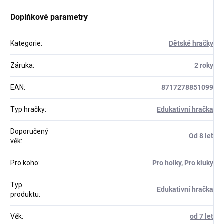
Doplňkové parametry
Kategorie
:
Dětské hračky
Záruka
:
2 roky
EAN
:
8717278851099
Typ hračky
:
Edukativní hračka
Doporučený
Od 8 let
věk
:
Pro koho
:
Pro holky, Pro kluky
Typ
Edukativní hračka
produktu
:
Věk
:
od 7 let