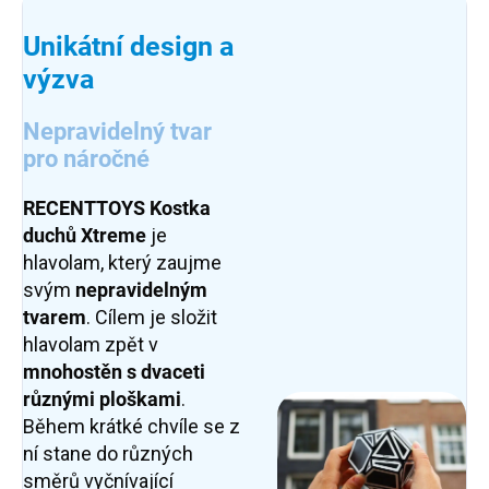
Unikátní design a
výzva
Nepravidelný tvar
pro náročné
RECENTTOYS Kostka
duchů Xtreme
je
hlavolam, který zaujme
svým
nepravidelným
tvarem
. Cílem je složit
hlavolam zpět v
mnohostěn
s dvaceti
různými ploškami
.
Během krátké chvíle se z
ní stane do různých
směrů vyčnívající