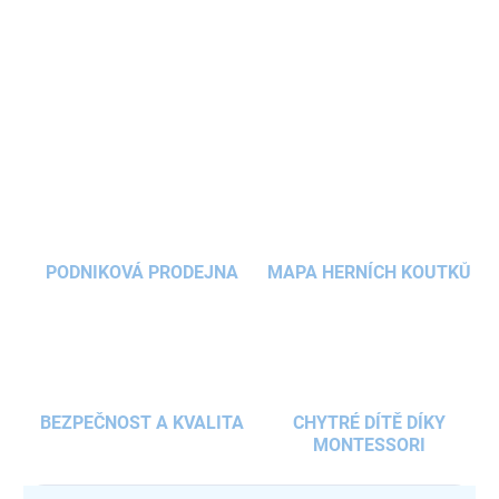
nepravidelných tvarů, který otestuje logiku a prostorové myšlení.
Nabízí skutečnou výzvu pro děti
od 9 let
i dospělé. Ideální pro ty,
kdo hledají pořádnou logickou zábavu.
DETAILNÍ INFORMACE
ZEPTAT SE
HLÍDAT
PODNIKOVÁ PRODEJNA
MAPA HERNÍCH KOUTKŮ
BEZPEČNOST A KVALITA
CHYTRÉ DÍTĚ DÍKY
MONTESSORI