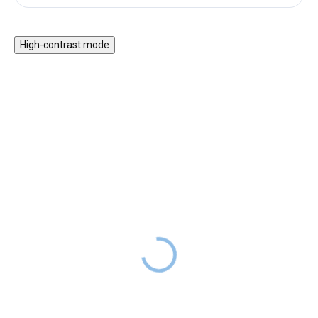
High-contrast mode
Vzdělávací hra Moje
Hudební králíček Miffy -
první mandala s
Lucky Blossom
předlohami
DODÁNÍ DO
499 Kč
2 TÝDNŮ
DODÁNÍ DO
599 Kč
2 TÝDNŮ
Hudební hračka pro nejmenší -
roztomilý králíček z jemného
Vzdělávací hra s přírodní