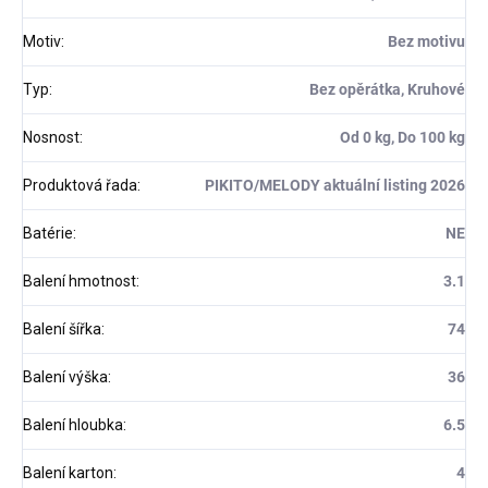
Motiv
:
Bez motivu
Typ
:
Bez opěrátka, Kruhové
Nosnost
:
Od 0 kg, Do 100 kg
Produktová řada
:
PIKITO/MELODY aktuální listing 2026
Batérie
:
NE
Balení hmotnost
:
3.1
Balení šířka
:
74
Balení výška
:
36
Balení hloubka
:
6.5
Balení karton
:
4