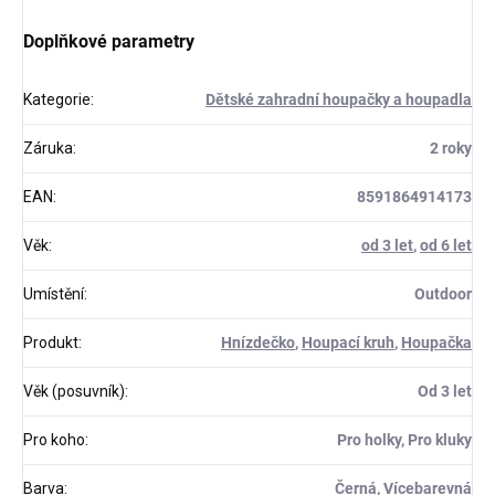
Doplňkové parametry
Kategorie
:
Dětské zahradní houpačky a houpadla
Záruka
:
2 roky
EAN
:
8591864914173
Věk
:
od 3 let
,
od 6 let
Umístění
:
Outdoor
Produkt
:
Hnízdečko
,
Houpací kruh
,
Houpačka
Věk (posuvník)
:
Od 3 let
Pro koho
:
Pro holky, Pro kluky
Barva
:
Černá, Vícebarevná