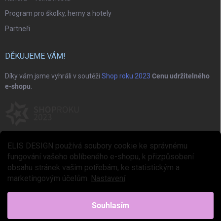
Program pro školky, herny a hotely
Partneři
DĚKUJEME VÁM!
Díky vám jsme vyhráli v soutěži
Shop roku 2023
Cenu udržitelného
e-shopu
.
ELIS DESIGN používá soubory cookie ke správnému
fungování vašeho oblíbeného e-shopu, k přizpůsobení
obsahu stránek vašim potřebám, ke statistickým a
marketingovým účelům.
Nastavení
Copyright 2026
ELIS DESIGN
. Všechna práva vyhrazena.
Upravit nastavení
cookies
Souhlasím
Vytvořil Shoptet Premium