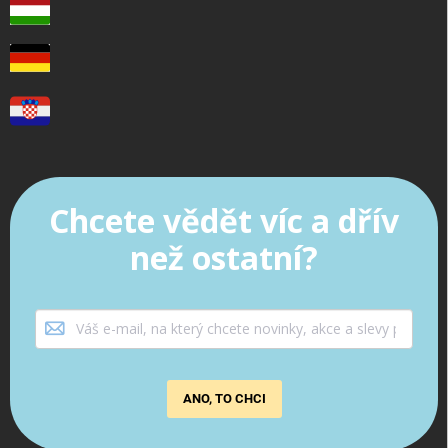
Chcete vědět víc a dřív
než ostatní?
ANO, TO CHCI