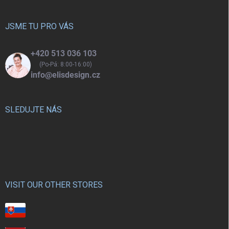
a
t
í
JSME TU PRO VÁS
+420 513 036 103
(Po-Pá: 8:00-16:00)
info@elisdesign.cz
SLEDUJTE NÁS
VISIT OUR OTHER STORES