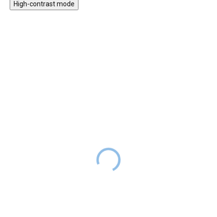
High-contrast mode
DOPORUČENO
HURÁ VEN
MONTESSORI
CENTREM
NELZE
UPLATNIT
HURÁ VEN
SLEVOVÝ KÓD
★★★★
Nafukovací kruh - zelené
PREMIUM
pruhy
Provazový žebřík
199 Kč
399 Kč
SKLADEM
599 Kč
699 Kč
SKLADEM
Klasický nafukovací kruh s
Čtyřhranný provazový žebřík je
hravým pruhovaným