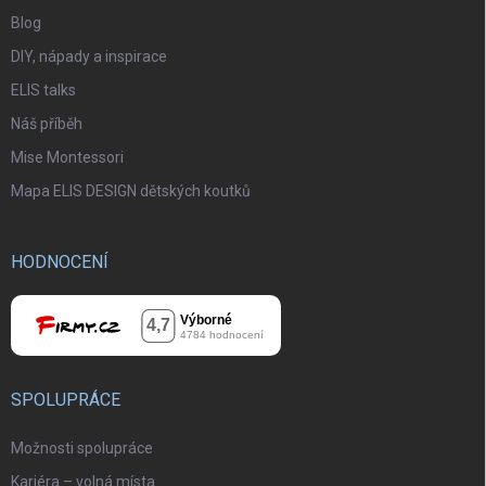
Blog
DIY, nápady a inspirace
ELIS talks
Náš příběh
Mise Montessori
Mapa ELIS DESIGN dětských koutků
HODNOCENÍ
SPOLUPRÁCE
Možnosti spolupráce
Kariéra – volná místa