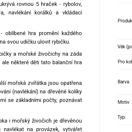
krývá rovnou 5 hraček - rybolov,
a, navlékání korálků a vkládací
Produk
- oblíbené hra promění každého
 na svou udičku ulovit rybičku.
Věk (p
ybičky a mořské živočichy na záda
Pro ko
 ale některé děti tato balanční hra
Barva
:
alší mořská zvířátka jsou opatřena
ní (navlékání) na dřevěné kolíky
ámí se základními počty, poznávat
Motiv
:
Typ
:
bka i mořský živočich je dřevěnou
 navlékat na provázek, vytvářet