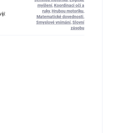
myšlení
,
Koordinaci očí a
ruky
,
Hrubou motoriku
,
íjí
:
Matematické dovednosti
,
Smyslové vnímání
,
Slovní
zásobu