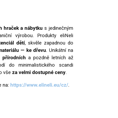
ch hraček a nábytku
s jedinečným
iční výrobou. Produkty eliNeli
enciál dětí
, skvěle zapadnou do
materiálu — ke dřevu
. Unikátní na
přírodních
a pozdně letních až
í do minimalistického scandi
To vše
za velmi dostupné ceny
.
e na:
https://www.elineli.eu/cz/
.