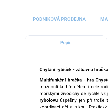
PODNIKOVÁ PRODEJNA
MA
Popis
Chytání rybiček - zábavná hračk
Multifunkční hračka - hra Chyst
možností ke hře dětem i celé rodi
mořskými živočichy se rychle vžij
rybolovu
úspěšný jen při troše t
koordinaci očí a rukou. Praktick