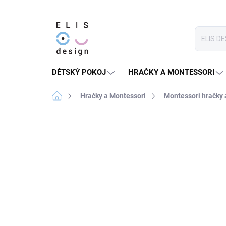
Přejít
na
obsah
DĚTSKÝ POKOJ
HRAČKY A MONTESSORI
Domů
Hračky a Montessori
Montessori hračky
21 hodnocení
Podrobnosti hodnocen
★★★★ PREMIUM
SLEVA 30 % S KÓDEM:
SALECO
LETO30