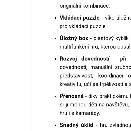
originální kombinace.
Vkládací puzzle
- víko úložn
pro vkládací puzzle.
Úložný box
- plastový kyblí
multifunkční hru, kterou obsa
Rozvoj dovedností
- při h
dovednosti, manuální zručno
představivost, koordinaci 
kreativitu, učí se trpělivosti a 
Přenosná
- díky praktickému 
si ji mohou děti na návštěvu,
hru i s kamarády.
Snadný úklid -
hru zvládnou 