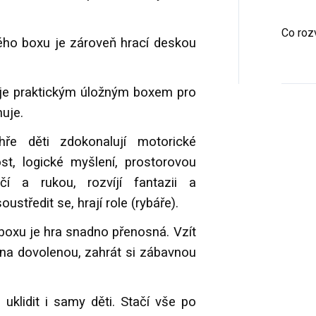
Co rozv
ého boxu je zároveň hrací deskou
k je praktickým úložným boxem pro
huje.
ře děti zdokonalují motorické
st, logické myšlení, prostorovou
očí a rukou, rozvíjí fantazii a
soustředit se, hrají role (rybáře).
boxu je hra snadno přenosná. Vzít
 na dovolenou, zahrát si zábavnou
uklidit i samy děti. Stačí vše po