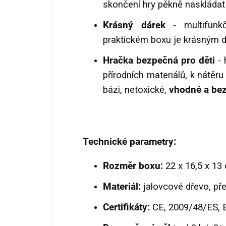
skončení hry pěkně naskládat
Krásný dárek
- multifunkč
praktickém boxu je krásným 
Hračka bezpečná pro děti
- 
přírodních materiálů, k nátěru
bázi, netoxické,
vhodné a bez
Technické parametry:
Rozměr boxu:
22 x 16,5 x 13
Materiál:
jalovcové dřevo, pře
Certifikáty:
CE, 2009/48/ES, E