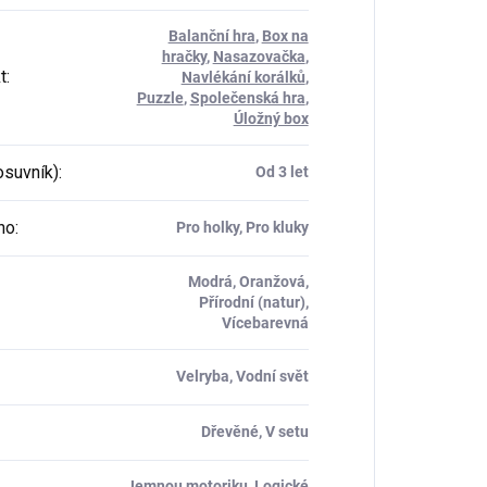
Balanční hra
,
Box na
hračky
,
Nasazovačka
,
t
:
Navlékání korálků
,
Puzzle
,
Společenská hra
,
Úložný box
osuvník)
:
Od 3 let
ho
:
Pro holky, Pro kluky
Modrá, Oranžová,
Přírodní (natur),
Vícebarevná
Velryba, Vodní svět
Dřevěné, V setu
Jemnou motoriku
,
Logické