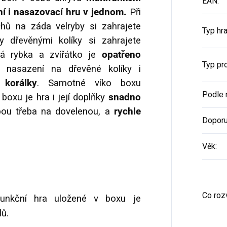
EAN
:
í i nasazovací hru v jednom.
Při
chů na záda velryby si zahrajete
Typ hr
by dřevěnými kolíky si zahrajete
á rybka a zvířátko je
opatřeno
Typ pr
 nasazení na dřevěné kolíky i
 korálky
. Samotné víko boxu
Podle 
y boxu je hra i její doplňky
snadno
ebou třeba na dovelenou, a
rychle
Doporu
Věk
:
Co rozv
unkční hra uložené v boxu je
lů.