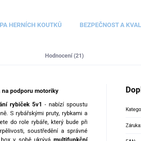
PA HERNÍCH KOUTKŮ
BEZPEČNOST A KVAL
Hodnocení (21)
Dop
a na podporu motoriky
ání rybiček 5v1
- nabízí spoustu
Katego
ně. S rybářskými pruty, rybkami a
ete do role rybáře, který bude při
Záruka
rpělivosti, soustředění a správné
ý box v sobě ukrývá
multifunkční