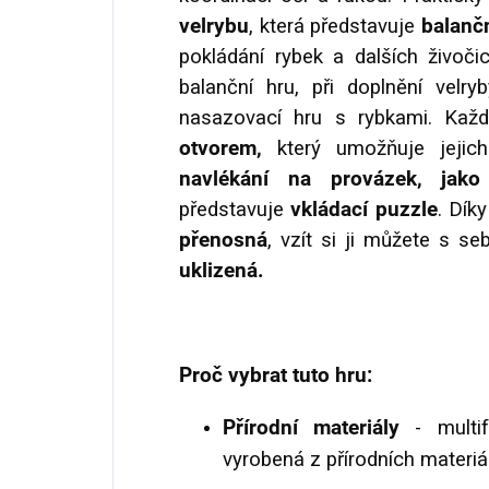
velrybu
, která představuje
balančn
pokládání rybek a dalších živoči
balanční hru, při doplnění velry
nasazovací hru s rybkami. Každ
otvorem,
který umožňuje jejich
navlékání na provázek, jako
představuje
vkládací puzzle
. Dík
přenosná
, vzít si ji můžete s s
uklizená.
Proč vybrat tuto hru:
Přírodní materiály
- multif
vyrobená z přírodních materiá