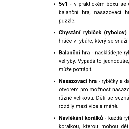
5v1
- v praktickém boxu se u
balanční hra, nasazovací hr
puzzle.
Chystání rybiček (rybolov)
hráče v rybáře, který se snaží
Balanční hra
- naskládejte r
velryby. Vypadá to jednoduše,
může potrápit.
Nasazovací hra
- rybičky a d
otvorem pro možnost nasazová
různé velikosti. Dětí se sezn
rozdíly mezí více a méně.
Navlékání korálků
- každá ry
korálkou, kterou mohou děti