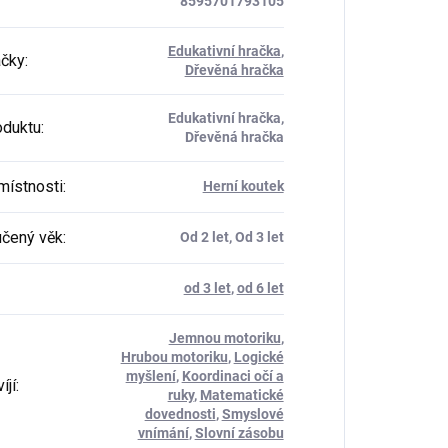
8595701793105
Edukativní hračka
,
ačky
:
Dřevěná hračka
Edukativní hračka,
oduktu
:
Dřevěná hračka
místnosti
:
Herní koutek
čený věk
:
Od 2 let, Od 3 let
od 3 let
,
od 6 let
Jemnou motoriku
,
Hrubou motoriku
,
Logické
myšlení
,
Koordinaci očí a
íjí
:
ruky
,
Matematické
dovednosti
,
Smyslové
vnímání
,
Slovní zásobu