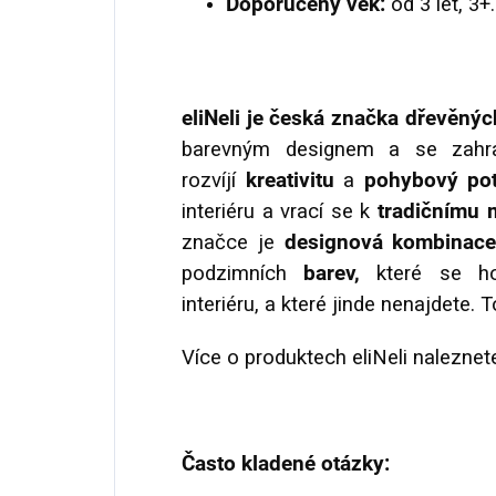
Doporučený věk:
od 3 let, 3+.
eliNeli je česká značka dřevěný
barevným designem a se zahran
rozvíjí
kreativitu
a
pohybový pot
interiéru a vrací se k
tradičnímu 
značce je
designová kombinace 
podzimních
barev,
které se hod
interiéru, a které jinde nenajdete. 
Více o produktech eliNeli naleznet
Často kladené otázky: