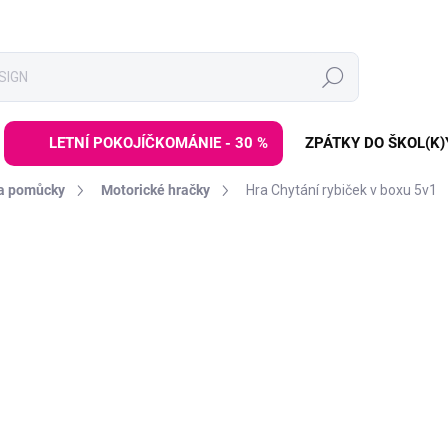
Hledat
LETNÍ POKOJÍČKOMÁNIE - 30 %
ZPÁTKY DO ŠKOL(K)
 a pomůcky
Motorické hračky
Hra Chytání rybiček v boxu 5v1
í
ZNAČKA:
ELINELI
DE:LETO30:30:%
599 Kč
Měrná
SKLADEM
(>3 KS)
cena:
−
+