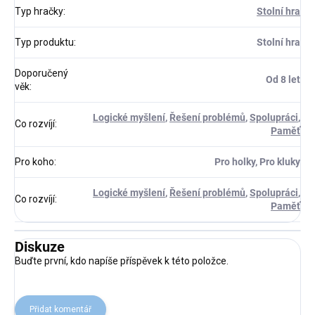
Typ hračky
:
Stolní hra
Typ produktu
:
Stolní hra
Doporučený
Od 8 let
věk
:
Logické myšlení
,
Řešení problémů
,
Spolupráci
,
Co rozvíjí
:
Paměť
Pro koho
:
Pro holky, Pro kluky
Logické myšlení
,
Řešení problémů
,
Spolupráci
,
Co rozvíjí
:
Paměť
Diskuze
Buďte první, kdo napíše příspěvek k této položce.
Přidat komentář