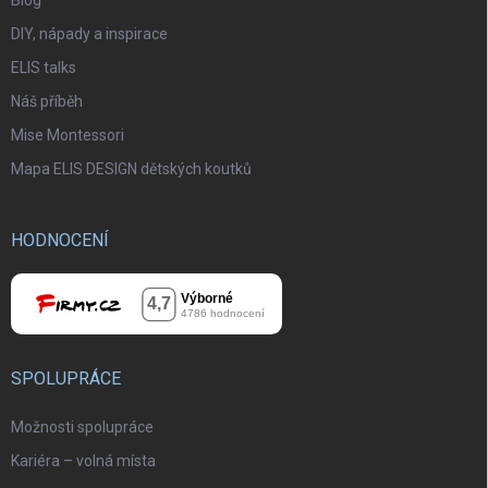
Blog
DIY, nápady a inspirace
ELIS talks
Náš příběh
Mise Montessori
Mapa ELIS DESIGN dětských koutků
HODNOCENÍ
SPOLUPRÁCE
Možnosti spolupráce
Kariéra – volná místa