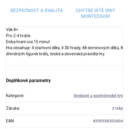
BEZPEČNOST A KVALITA
CHYTRÉ DÍTĚ DÍKY
MONTESSORI
Věk 8+
Pro 2-4 hráče.
Doba hraní cca 15 minut.
Hra obsahuje: 4 startovní dílky, 4 3D hrady, 48 dominových dílků, 8
dřevěných figurek králů, česká a slovenská pravidla hry.
Doplňkové parametry
Kategorie
:
Deskové a společenské hry
Záruka
:
2 roky
EAN
:
8595558302604