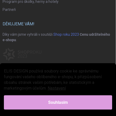
Program pro školky, herny a hotely
Partneři
DĚKUJEME VÁM!
Díky vám jsme vyhráli v soutěži
Shop roku 2023
Cenu udržitelného
e-shopu
.
ELIS DESIGN používá soubory cookie ke správnému
fungování vašeho oblíbeného e-shopu, k přizpůsobení
obsahu stránek vašim potřebám, ke statistickým a
marketingovým účelům.
Nastavení
Copyright 2026
ELIS DESIGN
. Všechna práva vyhrazena.
Upravit nastavení
cookies
Souhlasím
Vytvořil Shoptet Premium