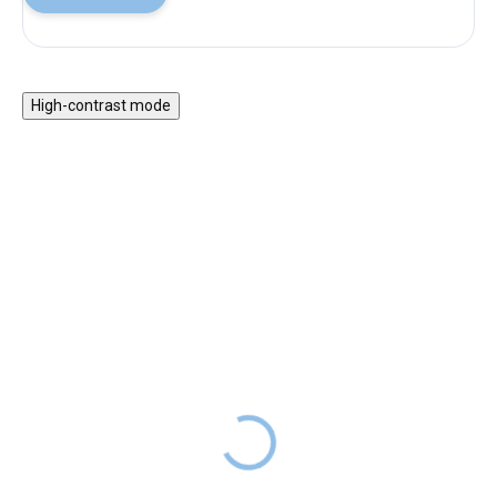
High-contrast mode
DOPORUČENO
Elektronické klávesy
MONTESSORI
CENTREM
Huslog
Knížka pro hru na bříšku
889 Kč
SKLADEM
se zrcátkem
Elektronické