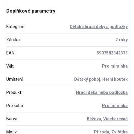
Doplňkové parametry
Kategorie
:
Dětské hrací deky a podložky
Záruka
:
2 roky
EAN
:
5907582342373
Věk
:
Pro miminka
Umístění
:
Dětský pokoj
,
Herní koutek
Produkt
:
Hrací deka nebo podložka
Pro koho
:
Pro miminka
Barva
:
Béžová
,
Vícebarevná
Motiv
:
Příroda
,
Zvířátka