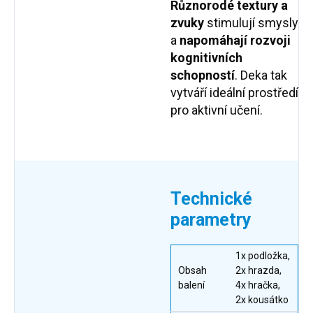
Různorodé textury a
zvuky
stimulují smysly
a
napomáhají rozvoji
kognitivních
schopností
. Deka tak
vytváří ideální prostředí
pro aktivní učení.
Technické
parametry
1x podložka,
Obsah
2x hrazda,
balení
4x hračka,
2x kousátko