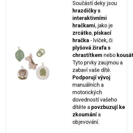
Součástí deky jsou
hrazdičky
s
interaktivními
hračkami
, jako je
zrcátko
,
pískací
hračka
- lvíček, či
plyšová žirafa s
chrastítkem
nebo
kousát
Tyto prvky zaujmou a
zabaví vaše dítě.
P
odporují vývoj
manuálních a
motorických
dovedností vašeho
dítěte a
povzbuzují ke
zkoumání
a
objevování.