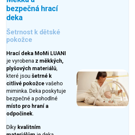
bezpečná hrací
deka
Šetrnost k dětské
pokožce
Hrací deka MoMi LUANI
je vyrobena
z měkkých,
plyšových materiálů
,
které jsou
šetrné k
citlivé pokožce
vašeho
miminka. Deka poskytuje
bezpečné a pohodlné
místo pro hraní a
odpočinek
.
Díky
kvalitním
materiálům
je deka