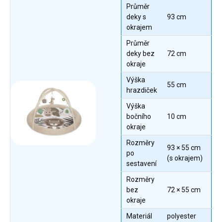
Průměr
deky s
93 cm
okrajem
Průměr
deky bez
72 cm
okraje
Výška
55 cm
hrazdiček
Výška
bočního
10 cm
okraje
Rozměry
93 × 55 cm
po
(s okrajem)
sestavení
Rozměry
bez
72 × 55 cm
okraje
Materiál
polyester