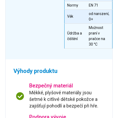
Normy
EN 71
od narození,
Věk
0+
Možnost
Údržba a
praní v
čištění
pračce na
30 °C
Výhody produktu
Bezpečný materiál
Měkké, plyšové materiály jsou
šetrné k citlivé dětské pokožce a
zajišťují pohodlí a bezpečí při hře.
Podpora vývoje