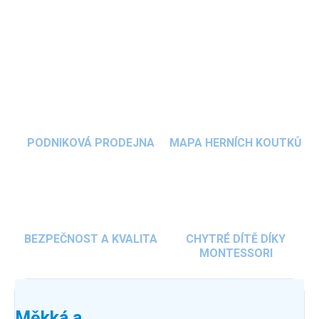
bezpečnostní normy.
DETAILNÍ INFORMACE
ZEPTAT SE
HLÍDAT
PODNIKOVÁ PRODEJNA
MAPA HERNÍCH KOUTKŮ
BEZPEČNOST A KVALITA
CHYTRÉ DÍTĚ DÍKY
MONTESSORI
Měkká a