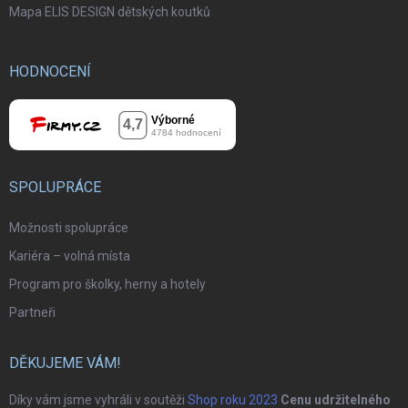
Mapa ELIS DESIGN dětských koutků
HODNOCENÍ
SPOLUPRÁCE
Možnosti spolupráce
Kariéra – volná místa
Program pro školky, herny a hotely
Partneři
DĚKUJEME VÁM!
Díky vám jsme vyhráli v soutěži
Shop roku 2023
Cenu udržitelného