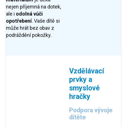
nejen příjemná na dotek,
ale i
odolná vůči
opotřebení
. Vaše dítě si
může hrát bez obav z
podráždění pokožky.
Vzdělávací
prvky a
smyslové
hračky
Podpora vývoje
dítěte