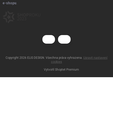
e-shopu
.
Copyright 2026
ELIS DESIGN
. Všechna práva vyhrazena.
Upravit nastavení
cookies
Vytvořil Shoptet Premium