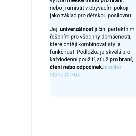
vytvoří
měkké místo pro hraní
,
nebo ji umístit v obývacím pokoji
jako základ pro dětskou posilovnu.
Její
univerzálnost
ji činí perfektním
řešením pro všechny domácnosti,
které chtějí kombinovat styl a
funkčnost. Podložka je skvělá pro
každodenní použití, ať už
pro hraní,
čtení nebo odpočinek
.
hracího
stanu Cirkus