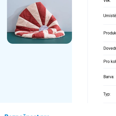
Věk
:
Umístě
Produk
Dovedn
Pro ko
Barva
:
Typ
: