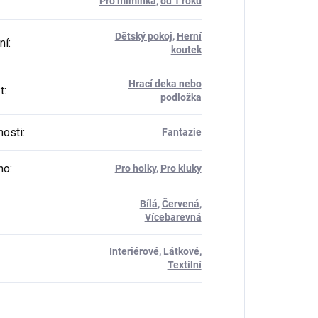
Pro miminka
,
od 1 roku
Dětský pokoj
,
Herní
ní
:
koutek
Hrací deka nebo
t
:
podložka
osti
:
Fantazie
ho
:
Pro holky
,
Pro kluky
Bílá
,
Červená
,
Vícebarevná
Interiérové
,
Látkové
,
Textilní