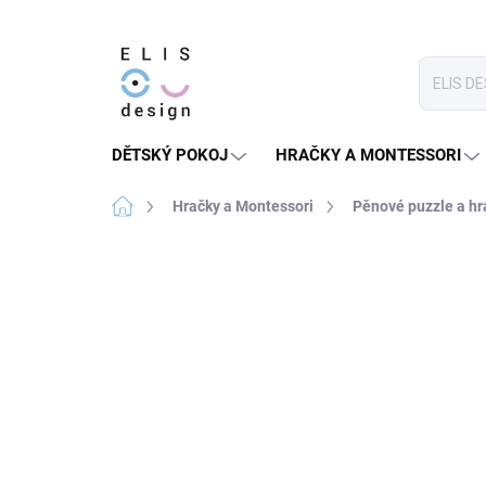
Přejít
na
obsah
DĚTSKÝ POKOJ
HRAČKY A MONTESSORI
Domů
Hračky a Montessori
Pěnové puzzle a hr
1 hodnocení
Podrobnosti hodnocení