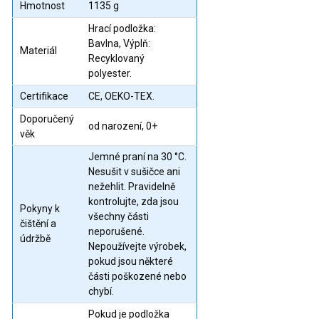
Hmotnost
1135 g
Hrací podložka:
Bavlna, Výplň:
Materiál
Recyklovaný
polyester.
Certifikace
CE, OEKO-TEX.
Doporučený
od narození, 0+
věk
Jemné praní na 30 °C.
Nesušit v sušičce ani
nežehlit. Pravidelně
kontrolujte, zda jsou
Pokyny k
všechny části
čištění a
neporušené.
údržbě
Nepoužívejte výrobek,
pokud jsou některé
části poškozené nebo
chybí.
Pokud je podložka