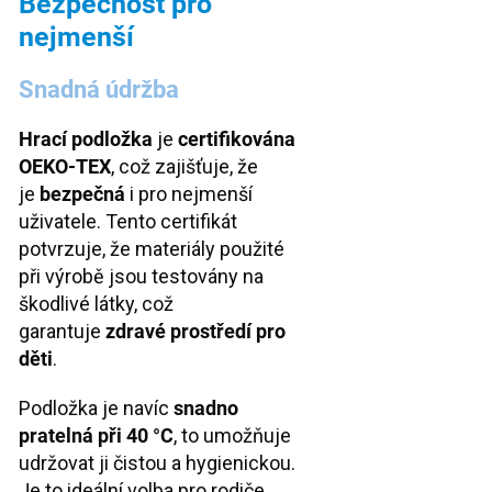
Bezpečnost pro
nejmenší
Snadná údržba
Hrací podložka
je
certifikována
OEKO-TEX
, což zajišťuje, že
je
bezpečná
i
pro nejmenší
uživatele. Tento certifikát
potvrzuje, že materiály použité
při výrobě jsou testovány na
škodlivé látky, což
garantuje
zdravé prostředí pro
děti
.
Podložka je navíc
snadno
pratelná
při 40 °C
, to umožňuje
udržovat ji čistou a hygienickou.
Je to ideální volba pro rodiče,