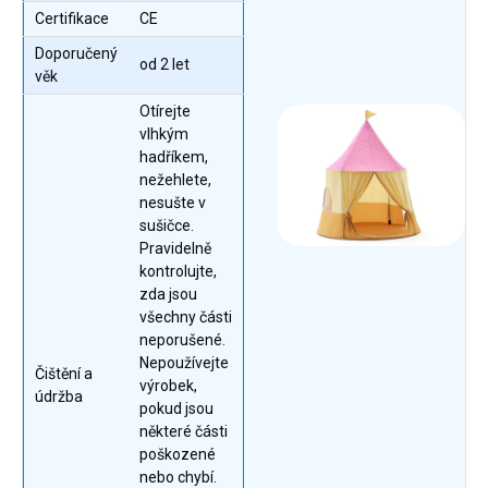
Certifikace
CE
Doporučený
od 2 let
věk
Otírejte
vlhkým
hadříkem,
nežehlete,
nesušte v
sušičce.
Pravidelně
kontrolujte,
zda jsou
všechny části
neporušené.
Nepoužívejte
Čištění a
výrobek,
údržba
pokud jsou
některé části
poškozené
nebo chybí.