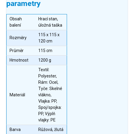
parametry
Obsah
Hrací stan,
balení
úložná taška
115 x 115 x
Rozměry
120 cm
Průměr
115 cm
Hmotnost
1200 g
Textil:
Polyester,
Rám: Ocel,
Tyče: Skelné
Materiál
vlákno,
Vlajka: PP,
Spoj/spojka:
PP, Výplň
vlajky: PE
Barva
Růžová, žlutá