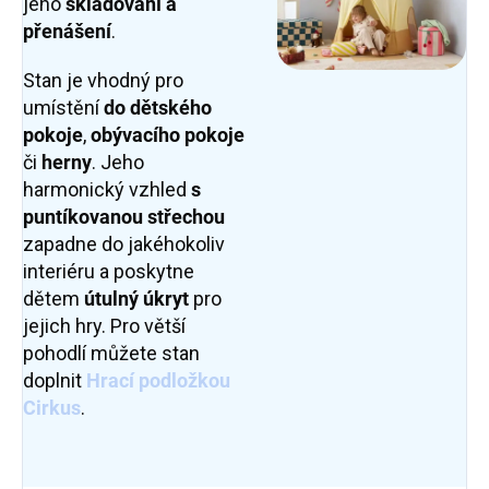
jeho
skladování a
přenášení
.
Stan je vhodný pro
umístění
do dětského
pokoje
,
obývacího pokoje
či
herny
. Jeho
harmonický vzhled
s
puntíkovanou střechou
zapadne do jakéhokoliv
interiéru a poskytne
dětem
útulný úkryt
pro
jejich hry. Pro větší
pohodlí můžete stan
doplnit
Hrací podložkou
Cirkus
.