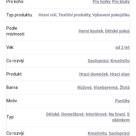
Pro koho
:
Pro holky
,
Pro kluky
Typ produktu
:
Hraní rolí, Textilní produkty, Vybavení pokojíčku
Podle
Herní koutek
,
Dětský pokoj
místnosti
:
Věk
:
od 2 let
Co rozvíjí
:
Spolupráci
,
Kreativitu
Produkt
:
Hrací domeček
,
Hrací stan
Barva
:
Růžová
,
Vícebarevná
,
Žlutá
Motiv
:
Puntíky
Dětské
,
Domečkové
,
Interiérové
,
Na hraní
,
S
Typ
:
okénkem
Co rozvíjí
:
Kreativitu
,
Spolupráci