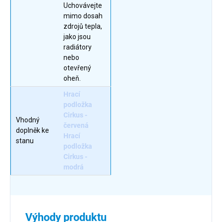
Uchovávejte
mimo dosah
zdrojů tepla,
jako jsou
radiátory
nebo
otevřený
oheň.
Hrací
podložka
Cirkus -
Vhodný
červená
doplněk ke
Hrací
stanu
podložka
Cirkus -
modrá
Výhody produktu