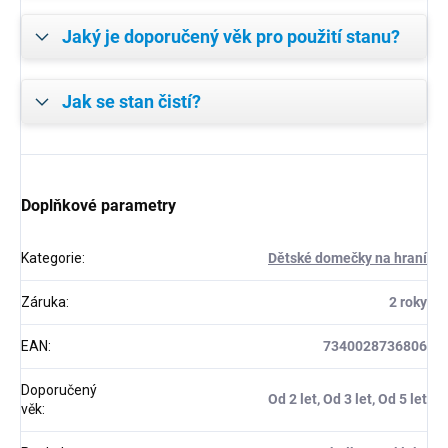
Jaký je doporučený věk pro použití stanu?
Jak se stan čistí?
Doplňkové parametry
Kategorie
:
Dětské domečky na hraní
Záruka
:
2 roky
EAN
:
7340028736806
Doporučený
Od 2 let, Od 3 let, Od 5 let
věk
: