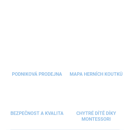
děti
, podporující jejich
fantazii
.
Domeček na hraní
se snadno
postaví například na
koberci
v dětském pokojíčku a je přenosný
díky
přepravní tašce
.
DETAILNÍ INFORMACE
ZEPTAT SE
HLÍDAT
PODNIKOVÁ PRODEJNA
MAPA HERNÍCH KOUTKŮ
BEZPEČNOST A KVALITA
CHYTRÉ DÍTĚ DÍKY
MONTESSORI