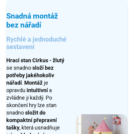
Snadná montáž
bez nářadí
Rychlé a jednoduché
sestavení
Hrací stan Cirkus - žlutý
se snadno
složí
bez
potřeby jakéhokoliv
nářadí
.
Montáž
je
opravdu
intuitivní
a
zvládne ji každý. Po
skončení hry lze stan
snadno
složit do
kompaktní přepravní
tašky
, která usnadňuje