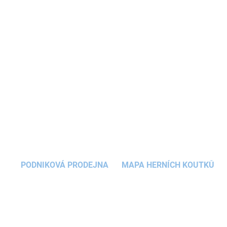
překvapí svou multifunkčností a mnoha
možnostmi hraní. Vytváří nejen pohodlný prostor
pro hraní vašeho děťátka, ale také ho naučí
vkládat
puzzle
dílky.
DETAILNÍ INFORMACE
ZEPTAT SE
HLÍDAT
PODNIKOVÁ PRODEJNA
MAPA HERNÍCH KOUTKŮ