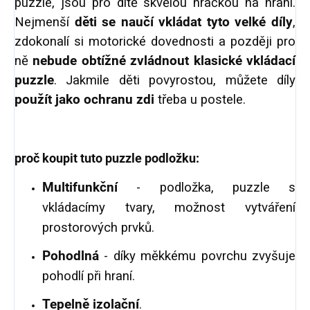
puzzle, jsou pro dítě skvělou hračkou na hraní.
Nejmenší
děti se naučí vkládat tyto velké díly
,
zdokonalí si motorické dovednosti a později pro
ně
nebude obtížné zvládnout klasické vkládací
puzzle
. Jakmile děti povyrostou, můžete díly
použít jako ochranu zdi
třeba u postele.
proč koupit tuto puzzle podložku:
Multifunkční
- podložka, puzzle s
vkládacímy tvary, možnost vytváření
prostorových prvků.
Pohodlná
- díky měkkému povrchu zvyšuje
pohodlí při hraní.
Tepelně izolační
.