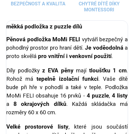
BEZPEČNOST A KVALITA
CHYTRÉ DÍTĚ DÍKY
MONTESSORI
měkká podložka z puzzle dílů
Pěnová podložka MoMi FELI
vytváří bezpečný a
pohodlný prostor pro hraní dětí.
Je voděodolná
a
proto skvělá
pro vnitřní i venkovní použití
.
Díly podložky
z EVA pěny
mají
tloušťku 1 cm
.
Rohož má
tepelně izolační funkci
. Vaše dítě
bude při hře v pohodlí a také v teple. Podložka
MoMi FELI obsahuje 16 prvků -
4 puzzle
,
4 listy
a
8 okrajových dílků
. Každá skládačka má
rozměry 60 x 60 cm.
Velké prostorové listy
, které jsou součástí