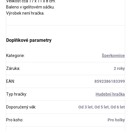
Velikost cca 17 x 11 x 8 cm.
Baleno v igelitovém sáčku.
Výrobek není hračka.
Doplňkové parametry
Kategorie
:
Šperkovnice
Záruka
:
2 roky
EAN
:
8592386183399
Typ hračky
:
Hudební hračka
Doporučený věk
:
Od 3 let, Od 5 let, Od 6 let
Pro koho
:
Pro holky