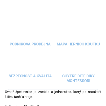
DETAILNÍ INFORMACE
ZEPTAT SE
HLÍDAT
PODNIKOVÁ PRODEJNA
MAPA HERNÍCH KOUTKŮ
BEZPEČNOST A KVALITA
CHYTRÉ DÍTĚ DÍKY
MONTESSORI
Uvnitř špekovnice je zrcátko a jednorožec, který po natažení
klíčku tančí a hraje.