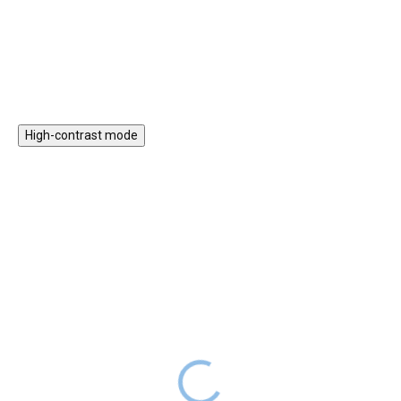
myšlení. Obsahuje zvukové
přibalí na dovolenou nebo
Do košíku
Do košíku
efekty, což dětem poskytuje
prázdniny.
interaktivní zábavu.
High-contrast mode
Hrací skříňka
Hrací skříňka
šperkovnice srdce
šperkovnice motýl