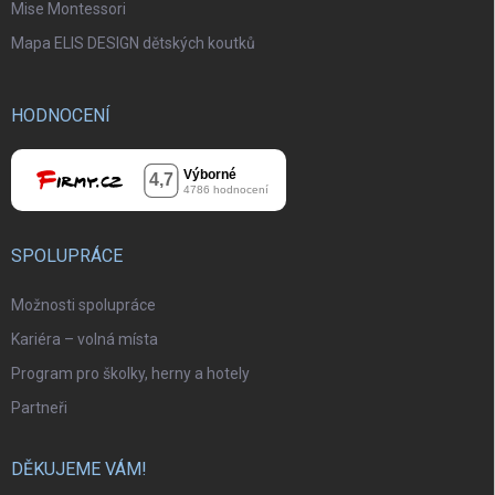
Mise Montessori
Mapa ELIS DESIGN dětských koutků
HODNOCENÍ
SPOLUPRÁCE
Možnosti spolupráce
Kariéra – volná místa
Program pro školky, herny a hotely
Partneři
DĚKUJEME VÁM!