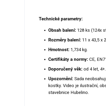
Technické parametry:
Obsah balení:
128 ks (124x sta
Rozměry balení:
11 x 43,5 x 2
Hmotnost:
1,734 kg.
Certifikáty a normy:
CE,
EN71
Doporučený věk:
od 4 let, 4+.
Upozornění:
Sada neobsahuje 
kostky. Video je ilustrační, ob
stavebnice Hubelino.