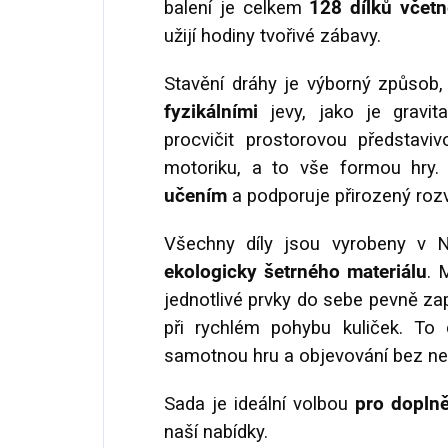
balení je celkem
128 dílků včetn
užijí hodiny tvořivé zábavy.
Stavění dráhy je výborný způsob,
fyzikálními
jevy, jako je gravita
procvičit prostorovou představi
motoriku, a to vše formou hry.
učením
a podporuje přirozený rozv
Všechny díly jsou vyrobeny v
ekologicky šetrného materiálu
. 
jednotlivé prvky do sebe pevně z
při rychlém pohybu kuliček. To
samotnou hru a objevování bez ne
Sada je ideální volbou
pro doplně
naší nabídky.