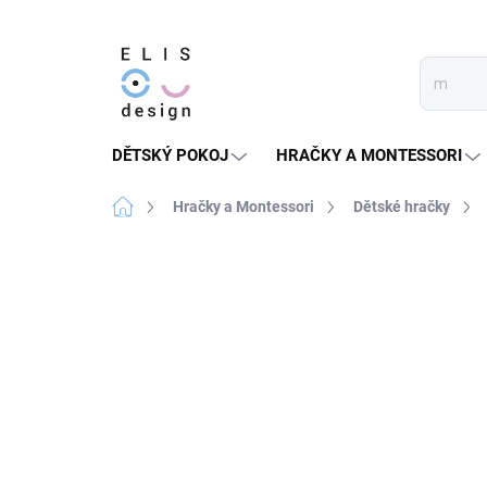
Přejít
na
obsah
DĚTSKÝ POKOJ
HRAČKY A MONTESSORI
Domů
Hračky a Montessori
Dětské hračky
2 hodnocení
Podrobnosti hodnocení
NELZE UPLATNIT
SLEVOVÝ KÓD