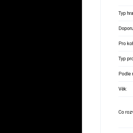
Typ hr
Doporu
Pro ko
Typ pr
Podle 
Věk
:
Co rozv