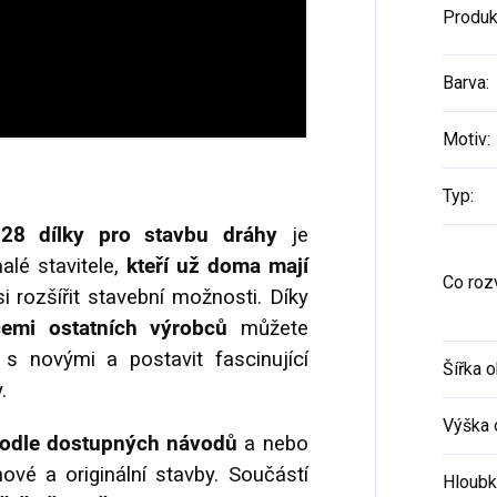
Produk
Barva
:
Motiv
:
Typ
:
28 dílky pro stavbu dráhy
je
lé stavitele,
kteří už doma mají
Co rozv
si rozšířit stavební možnosti. Díky
cemi ostatních výrobců
můžete
 s novými a postavit fascinující
Šířka o
.
Výška 
odle dostupných návodů
a nebo
ové a originální stavby. Součástí
Hloubk