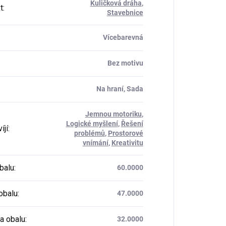
Kuličková dráha
,
t
:
Stavebnice
Vícebarevná
Bez motivu
Na hraní, Sada
Jemnou motoriku
,
Logické myšlení
,
Řešení
íjí
:
problémů
,
Prostorové
vnímání
,
Kreativitu
balu
:
60.0000
obalu
:
47.0000
a obalu
:
32.0000