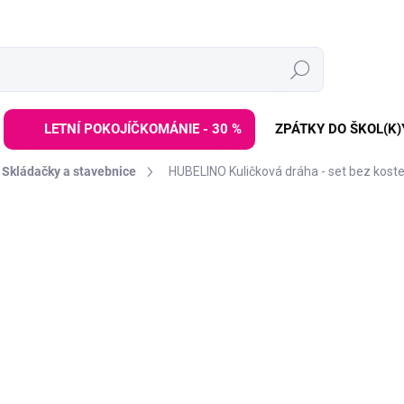
Hledat
LETNÍ POKOJÍČKOMÁNIE - 30 %
ZPÁTKY DO ŠKOL(K)
Skládačky a stavebnice
HUBELINO Kuličková dráha - set bez koste
ZNAČKA:
HUBELINO
1 799 
2 799 Kč
Měrná
SKLADEM
(>3 KS)
cena:
−
+