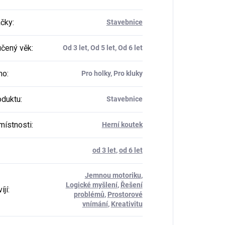
ačky
:
Stavebnice
čený věk
:
Od 3 let, Od 5 let, Od 6 let
ho
:
Pro holky, Pro kluky
oduktu
:
Stavebnice
místnosti
:
Herní koutek
od 3 let
,
od 6 let
Jemnou motoriku
,
Logické myšlení
,
Řešení
íjí
:
problémů
,
Prostorové
vnímání
,
Kreativitu