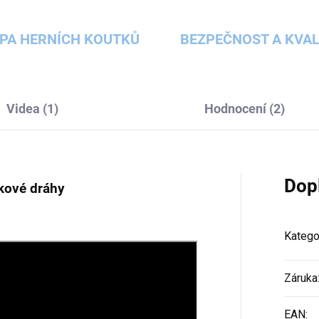
PA HERNÍCH KOUTKŮ
BEZPEČNOST A KVAL
Videa (1)
Hodnocení (2)
Dop
čkové dráhy
Katego
Záruka
EAN
: