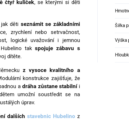
ě čtyř kuliček
, se kterými si děti
Hmotno
 jak děti
seznámit se základními
Šířka 
ce, zrychlení nebo setrvačnost,
vost, logické uvažování i jemnou
Výška 
 Hubelino tak
spojuje zábavu s
Hloubk
oj dítěte.
 Německu
z vysoce kvalitního a
Modulární konstrukce zajišťuje, že
apadnou a
dráha zůstane stabilní
i
 dětem umožní soustředit se na
ustálých úprav.
ní dalších
stavebnic Hubelino
z