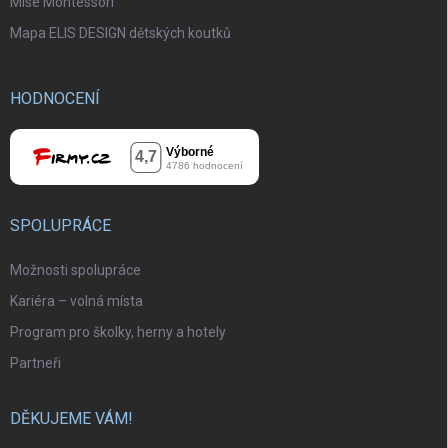
Mise Montessori
Mapa ELIS DESIGN dětských koutků
HODNOCENÍ
SPOLUPRÁCE
Možnosti spolupráce
Kariéra – volná místa
Program pro školky, herny a hotely
Partneři
DĚKUJEME VÁM!