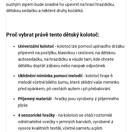
suchým zipem bude snadné ho upevnit na hrací hrazdičku,
dětskou sedačku a některé druhy kočárků.
Proč vybrat právě tento dětský kolotoč:
Univerzální kolotoč -
kolotoč lze pomocí upínacího držáku
připevnit na postýlku, klasickou i cestovní, na dětskou
autosedačku, na hrazdičku a všude tam, kde chcete
děťátku dopřát zábavu nebo naopak odpočinek.
Uklidnění miminka pomocí melodií
- kolotoč hraje 6
melodií včetně bílého šumu, které zklidní vaše miminko
před spánkem, při cestách autem i při přebalování.
Příjemný materiál
- hračky jsou vyrobeny z příjemného
plyše.
4 senzorické hračky
- na kolotoči se otáčí roztomilé
odnímatelné ovečky v jemných barvách, vyrobené z
vysoce kvalitních textilií, včetně sametu a plsti.