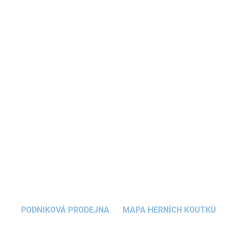
oblíbeným
bílým šumem
poskytne miminku
zábavu i potřebný klid pro navození spánku ve
formě uklidňující ukolébavky.
Kolotoč na
postýlku
využijete také jako
kolotoč na dětskou
autosedačku
nebo
kolotoč na kočárek
pro
zabavení
miminka
na procházce.
DETAILNÍ INFORMACE
ZEPTAT SE
HLÍDAT
PODNIKOVÁ PRODEJNA
MAPA HERNÍCH KOUTKŮ