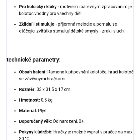
Pro holčičky i kluky
- motivem i barevným zpracováním je
kolotoč vhodný pro všechny děti.
Zklidní i stimuluje
- příjemná melodie a pomalu se
otáčející zvířátka stimulují dětské smysly - zrak i sluch.
technické parametry:
Obsah balení:
Rameno k připevnění kolotoče, hrací kolotoč
se závěsnými hračkami.
Rozměr:
33 x 31,5 x 17 cm.
Hmotnost:
0,5 kg.
Materiál:
Plyš.
Doporučený věk:
Od narození, 0+.
Pokyny k údržbě:
Hračky je možné vyprat v pračce na max.
30 °C.