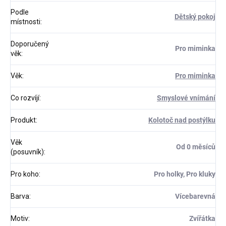
Podle
Dětský pokoj
místnosti
:
Doporučený
Pro miminka
věk
:
Věk
:
Pro miminka
Co rozvíjí
:
Smyslové vnímání
Produkt
:
Kolotoč nad postýlku
Věk
Od 0 měsíců
(posuvník)
:
Pro koho
:
Pro holky, Pro kluky
Barva
:
Vícebarevná
Motiv
:
Zvířátka