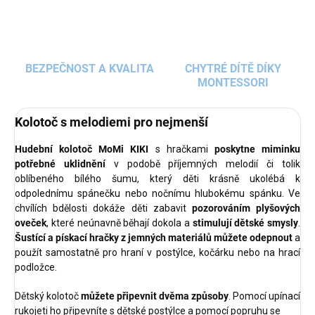
BEZPEČNOST A KVALITA
CHYTRÉ DÍTĚ DÍKY
MONTESSORI
Kolotoč s melodiemi pro nejmenší
Hudební kolotoč MoMi KIKI
s hračkami
poskytne miminku
potřebné uklidnění
v podobě příjemných melodií či tolik
oblíbeného bílého šumu, který děti krásně ukolébá k
odpolednímu spánečku nebo nočnímu hlubokému spánku. Ve
chvílích bdělosti dokáže děti zabavit
pozorováním plyšových
oveček
, které neúnavně běhají dokola a
stimulují dětské smysly
.
Šustící a pískací hračky z jemných materiálů můžete odepnout
a
použít samostatně pro hraní v postýlce, kočárku nebo na hrací
podložce.
Dětský kolotoč
můžete připevnit dvěma způsoby
. Pomocí upínací
rukojeti ho připevníte s dětské postýlce a pomocí popruhu se