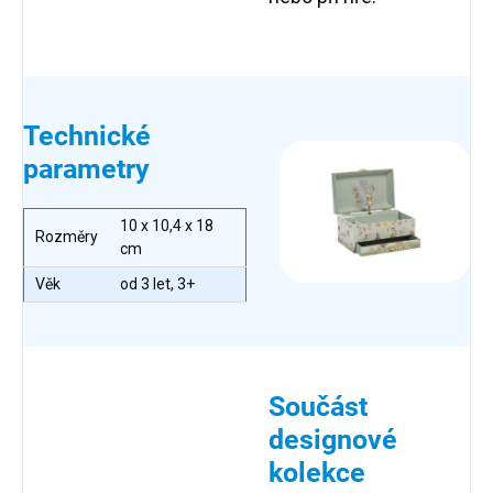
Technické
parametry
10 x 10,4 x 18
Rozměry
cm
Věk
od 3 let, 3+
Součást
designové
kolekce