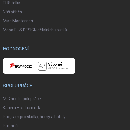
ELIS talks
Náš příběh
Mise Montessori
Mapa ELIS DESIGN dětských koutků
HODNOCENÍ
SPOLUPRÁCE
Možnosti spolupráce
Kariéra – volná místa
Program pro školky, herny a hotely
Partneři