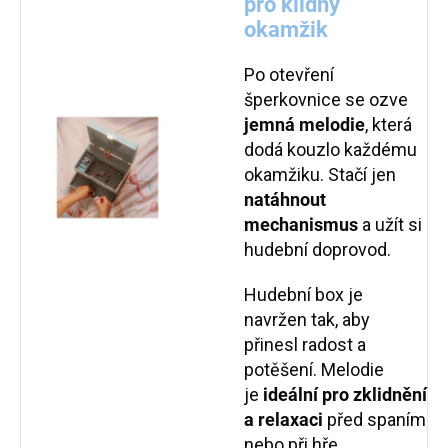
pro klidný
okamžik
Po otevření
šperkovnice se ozve
jemná melodie
, která
dodá kouzlo každému
okamžiku. Stačí jen
natáhnout
mechanismus
a užít si
hudební doprovod.
Hudební box je
navržen tak, aby
přinesl radost a
potěšení. Melodie
je
ideální pro zklidnění
a relaxaci
před spaním
nebo při hře.