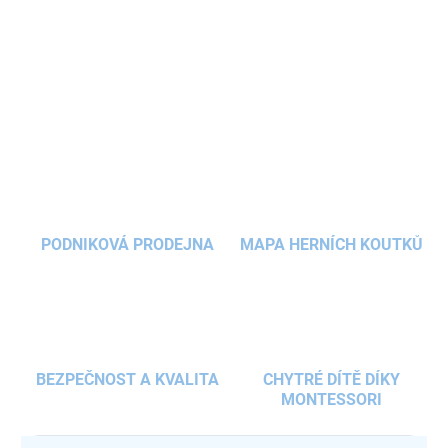
každou malou parádnici. S krásnými
motivy přírody
a
jemnou
melodií
při otevření zaujme každé dítě. Poskytuje dostatek
prostoru pro šperky a další drobnosti.
DETAILNÍ INFORMACE
ZEPTAT SE
HLÍDAT
PODNIKOVÁ PRODEJNA
MAPA HERNÍCH KOUTKŮ
BEZPEČNOST A KVALITA
CHYTRÉ DÍTĚ DÍKY
MONTESSORI