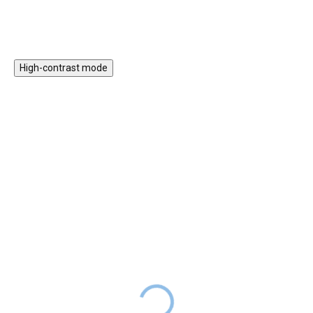
na doma i na cesty.
High-contrast mode
Hudební šperkovnice -
Šperkovnice dřevěná
Fairy Garden
hrací jednorožec
DODÁNÍ DO
DODÁNÍ DO
699 Kč
289 Kč
2 TÝDNŮ
2 TÝDNŮ
Dětská šperkovnice s motivy
Dřevěná šperkovnice krásně