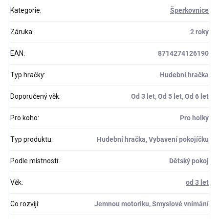
Kategorie
:
Šperkovnice
Záruka
:
2 roky
EAN
:
8714274126190
Typ hračky
:
Hudební hračka
Doporučený věk
:
Od 3 let, Od 5 let, Od 6 let
Pro koho
:
Pro holky
Typ produktu
:
Hudební hračka, Vybavení pokojíčku
Podle místnosti
:
Dětský pokoj
Věk
:
od 3 let
Co rozvíjí
:
Jemnou motoriku
,
Smyslové vnímání