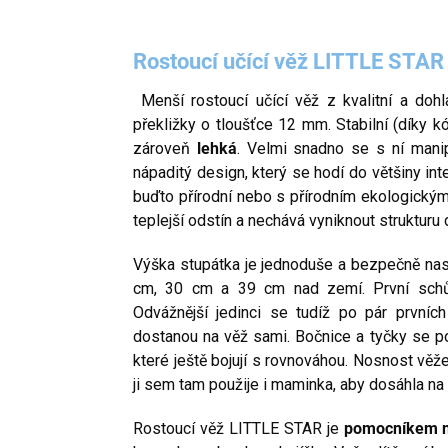
Rostoucí učící věž LITTLE STAR
Menší rostoucí učící věž z kvalitní a doh
překližky o tloušťce 12 mm. Stabilní (díky k
zároveň
lehká
. Velmi snadno se s ní manip
nápaditý design, který se hodí do většiny int
buďto přírodní nebo s přírodním ekologický
teplejší odstín a nechává vyniknout strukturu
Výška stupátka je jednoduše a bezpečně nas
cm, 30 cm a 39 cm nad zemí. První sch
Odvážnější jedinci se tudíž po pár první
dostanou na věž sami. Bočnice a tyčky se po
které ještě bojují s rovnováhou. Nosnost věž
ji sem tam použije i maminka, aby dosáhla na 
Rostoucí věž LITTLE STAR je
pomocníkem