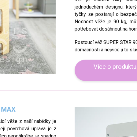
jednoduchém designu, který
tyčky se postarají o bezpečn
Nosnost věže je 90 kg, můž
potřebovat dosáhnout na horní
Rostoucí věž SUPER STAR 9
domácnosti a nejvíce jí to slu
Více o produktu
m MAX
čící věže z naší nabídky je
ejí povrchová úprava je
z
něco nepoškrábe, je snadno