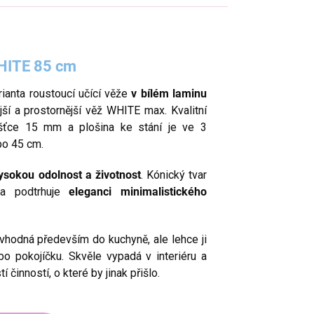
WHITE 85 cm
rianta roustoucí učící věže
v bílém laminu
jší a prostornější věž WHITE max. Kvalitní
ušťce 15 mm a plošina ke stání je ve 3
bo 45 cm.
ysokou odolnost a životnost
. Kónický tvar
rva podtrhuje
eleganci minimalistického
vhodná především do kuchyně, ale lehce ji
o pokojíčku. Skvěle vypadá v interiéru a
 činností, o které by jinak přišlo.