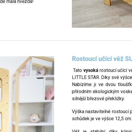
ude malá hvězda!
Rostoucí učící věž 
Tato
vysoká
rostoucí učící v
LITTLE STAR. Díky své výšce
Nabízíme ji ve dvou tlouš
přírodním ekologickým voske
silnější březové překližky.
Výška nastavitelné rostoucí 
schůdek je ve výšce 12,5 cm.
Věž je stabilní díky kón