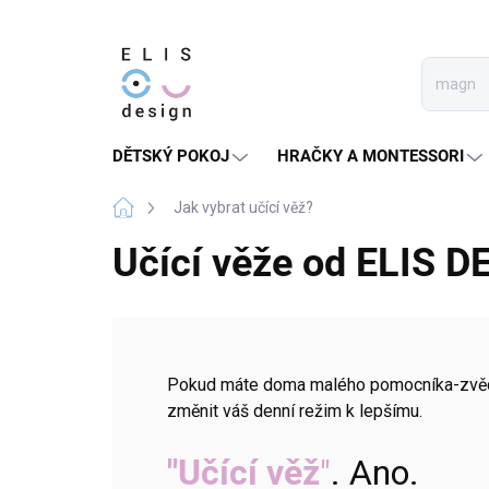
Přejít
na
obsah
DĚTSKÝ POKOJ
HRAČKY A MONTESSORI
Domů
Jak vybrat učící věž?
Učící věže od ELIS DE
Pokud máte doma malého pomocníka-zvě
změnit váš denní režim k lepšímu.
"Učící věž
"
. Ano.