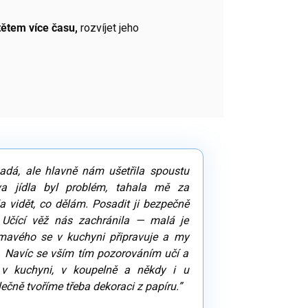
ítětem více času,
rozvíjet jeho
adá, ale hlavně nám ušetřila spoustu
ava jídla byl problém, tahala mě za
a vidět, co dělám. Posadit ji bezpečně
 Učící věž nás zachránila — malá je
ímavého se v kuchyni připravuje a my
 Navíc se vším tím pozorováním učí a
v kuchyni, v koupelně a někdy i u
ečně tvoříme třeba dekoraci z papíru.”