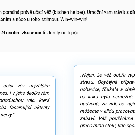
ím pomáhá právě učící věž (kitchen helper). Umožní vám
trávit s d
váním
a něco u toho stihnout. Win-win-win!
IGN
osobní zkušenosti
. Jen ty nejlepší:
„Nejen, že věž dobře vyp
stresu. Obyčejná přípr
 učící věž největším
nohavice, fňukala a chtěl
es, i v jeho školkovém
na linku bylo nemožné.
dnoduchou věc, která
nadšená, že vidí, co zaj
a fascinující aktivity
můžeme v klidu pracovat.
nervy.”
zabaví. Věž používáme 
pracovního stolu, kde spol