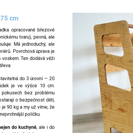
 75 cm
ladka opracované březové
ónickému tvaru), pevná, ale
uluje. Má jednoduchý, ale
eriérů. Povrchová úprava je
m voskem. Ten dodává věži
 dřeva.
tavitelná do 3 úrovní — 20
ůdek je ve výšce 10 cm.
ch pokusech bez problému
starají o bezpečnost dětí,
e je 90 kg a my už víme, že
nejvrchnější poličku.
nejen do kuchyně
, ale i do