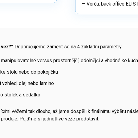
— Verča, back office ELI
í věž?”
Doporučujeme zaměřit se na 4 základní parametry:
e manipulovatelné versus prostornější, odolnější a vhodné ke kuc
 ke stolu nebo do pokojíčku
í vzhled, olej nebo lamino
ko stolek a sedátko
ícími věžemi tak dlouho, až jsme dospěli k finálnímu výběru násl
 prodeje. Pojďme si jednotlivé věže představit.