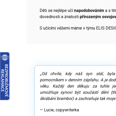
Děti se nejlépe učí
napodobováním
a s t
dovednosti a znalosti
přirozeným osvojo
S učícími věžemi máme v týmu ELIS DES
„Od chvíle, kdy náš syn stál, byla
pomocníkem v denním zápřahu. A je dodn
věku. Každý den děkuju za tuhle je
umožňuje synovi být součástí dění (třeb
škrábání brambor) a zachraňuje tak moje 
— Lucie, copywriterka