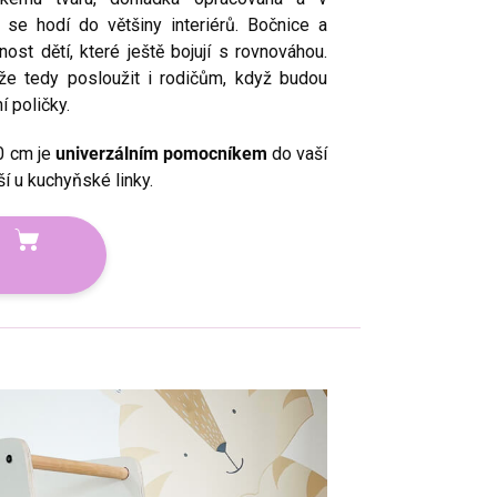
 se hodí do většiny interiérů. Bočnice a
ost dětí, které ještě bojují s rovnováhou.
e tedy posloužit i rodičům, když budou
 poličky.
0 cm je
univerzálním pomocníkem
do vaší
ší u kuchyňské linky.