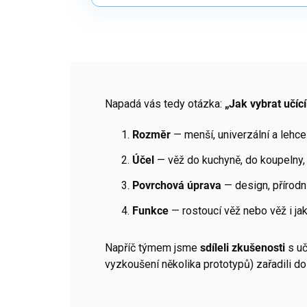
Napadá vás tedy otázka:
„Jak vybrat učíc
Rozměr
— menší, univerzální a lehc
Účel
— věž do kuchyně, do koupelny,
Povrchová úprava
— design, přírodn
Funkce
— rostoucí věž nebo věž i ja
Napříč týmem jsme
sdíleli zkušenosti
s uč
vyzkoušení několika prototypů) zařadili do