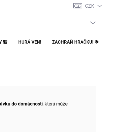
CZK
PRÁZDNÝ KOŠÍK
NÁKUPNÍ
KOŠÍK
Y 🎒
HURÁ VEN!
ZACHRAŇ HRAČKU! 🌟
🌳 NA ZA
távku do domácnosti
, která může