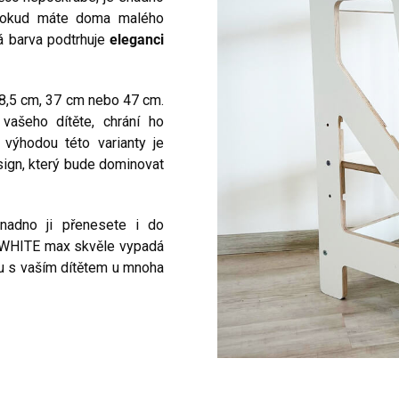
 pokud máte doma malého
lá barva podtrhuje
eleganci
28,5 cm, 37 cm nebo 47 cm.
ašeho dítěte, chrání ho
 výhodou této varianty je
sign, který bude dominovat
snadno ji přenesete i do
ž WHITE max skvěle vypadá
su s vaším dítětem u mnoha