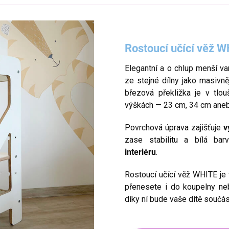
Rostoucí učící věž 
Elegantní a o chlup menší va
ze stejné dílny jako masivně
březová překližka je v tlo
výškách — 23 cm, 34 cm ane
Povrchová úprava zajišťuje
v
zase stabilitu a bílá ba
interiéru
.
Rostoucí učící věž WHITE je 
přenesete i do koupelny neb
díky ní bude vaše dítě součástí