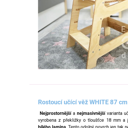
Rostoucí učící věž WHITE 87 c
Nejprostornější
a
nejmasivnější
varianta u
vyrobena z překližky o tloušťce 18 mm a j
bílého lamina
. Tento odolný povrch jen tak 