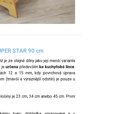
SUPER STAR 90 cm
ěž je ze stejné dílny jako její menší varianta
 je
určena
především
ke kuchyňské lince
.
ťkách 12 a 15 mm, kdy povrchová úprava
m (tmavší a výraznější odstín) je pouze u
plošiny je 23 cm, 34 cm anebo 45 cm. První
ickému tvaru, dohladka opracovaná a v