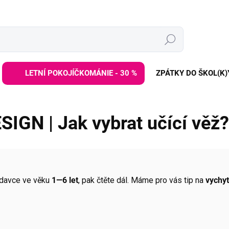
Hledat
LETNÍ POKOJÍČKOMÁNIE - 30 %
ZPÁTKY DO ŠKOL(K)
SIGN | Jak vybrat učící věž?
davce ve věku
1—6 let
, pak čtěte dál. Máme pro vás tip na
vychy