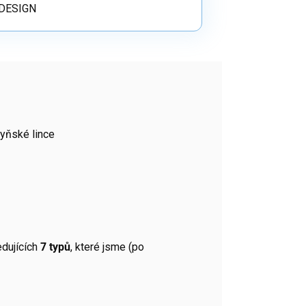
S DESIGN
hyňské lince
edujících
7 typů
, které jsme (po