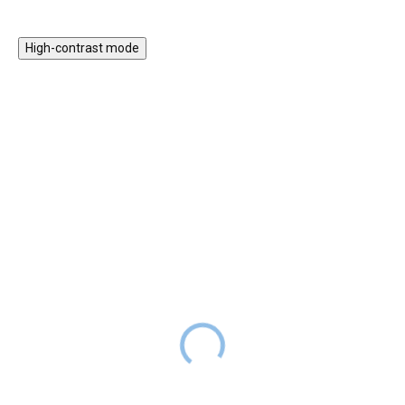
High-contrast mode
Magnetická stavebnice
Motorický stolek s
EliFix Travel - 100 ks
vláčkem a aktivitami
1 499 Kč
999 Kč
SKLADEM
1 999 Kč
SKLADEM
Magnetická stavebnice EliFix
Motorický stoleček v jemných
Travel je menší a skladnější
pastelových barvách obsahuje
verze naší oblíbené stavebnice,
hrací prvky, které jsou zábavné,