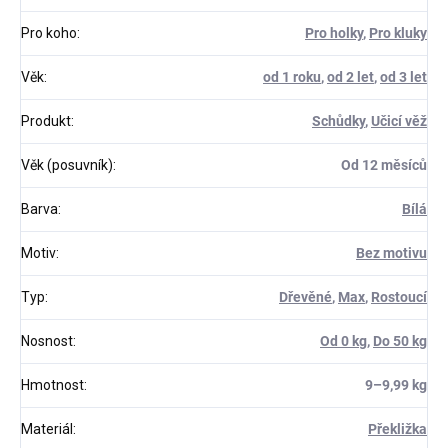
Pro koho
:
Pro holky
,
Pro kluky
Věk
:
od 1 roku
,
od 2 let
,
od 3 let
Produkt
:
Schůdky
,
Učicí věž
Věk (posuvník)
:
Od 12 měsíců
Barva
:
Bílá
Motiv
:
Bez motivu
Typ
:
Dřevěné
,
Max
,
Rostoucí
Nosnost
:
Od 0 kg
,
Do 50 kg
Hmotnost
:
9–⁠9,99 kg
Materiál
:
Překližka