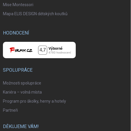
Mise Montessori
Mapa ELIS DESIGN dětských koutků
HODNOCENÍ
SPOLUPRÁCE
Možnosti spolupráce
Kariéra – volná místa
Program pro školky, herny a hotely
Partneři
DĚKUJEME VÁM!