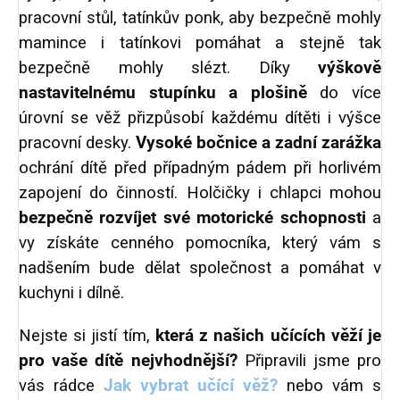
pracovní stůl, tatínkův ponk, aby bezpečně mohly
mamince i tatínkovi pomáhat a stejně tak
bezpečně mohly slézt. Díky
výškově
nastavitelnému stupínku a plošině
do více
úrovní se věž přizpůsobí každému dítěti i výšce
pracovní desky.
Vysoké bočnice a zadní zarážka
ochrání dítě před případným pádem při horlivém
zapojení do činností. Holčičky i chlapci mohou
bezpečně rozvíjet své motorické schopnosti
a
vy získáte cenného pomocníka, který vám s
nadšením bude dělat společnost a pomáhat v
kuchyni i dílně.
Nejste si jistí tím,
která z našich učících věží je
pro vaše dítě nejvhodnější?
Připravili jsme pro
vás rádce
Jak vybrat učící věž?
nebo vám s