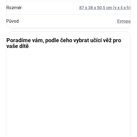
Rozměr
:
87 x 38 x 50,5 cm (v x š x h)
Původ
:
Evropa
Poradíme vám, podle čeho vybrat učící věž pro
vaše dítě