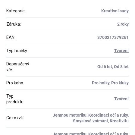
Kategorie
:
Kreativní sady
Záruka
:
2 roky
EAN
:
3700217379261
Typ hračky
:
Tvoření
Doporučený
Od 6 let, Od 8 let
věk
:
Pro koho
:
Pro holky, Pro kluky
Typ
Tvoření
produktu
:
Jemnou motoriku
,
Koordinaci očí a ruky
,
Co rozvíjí
:
Smyslové vnímání
,
Kreativitu
Jemnou motoriku
,
Koordinaci očí a ruky
,