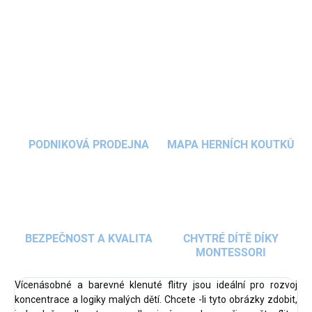
DETAILNÍ INFORMACE
ZEPTAT SE
HLÍDAT
PODNIKOVÁ PRODEJNA
MAPA HERNÍCH KOUTKŮ
BEZPEČNOST A KVALITA
CHYTRÉ DÍTĚ DÍKY
MONTESSORI
Vícenásobné a barevné klenuté flitry jsou ideální pro rozvoj
koncentrace a logiky malých dětí. Chcete -li tyto obrázky zdobit,