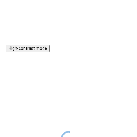
motoriku. Skvělá zábava i učení v
nití mohou děti tvořit originální
Do košíku
Do košíku
jednom.
zářivé obrázky.
High-contrast mode
Atelier Sada Maxi 3D
Atelier Maxi Kreativní
malování Jednorožci od
sada Tvoření z