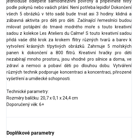
jednoduše odlepete samodhezivní povrchy a připevněte flitry
podle pokynů nebo vašich přání. Není potřeba lepidlo! Dokončení
všech 5 obrázků v této sadě bude trvat asi 3 hodiny: klidná a
zábavná aktivita pro děti pro děti. Začínající řemeslníci budou
milovat potápění do tmavě modrého moře s touto kreativní
sadou z kolekce Les Ateliers du Calme! S touto kreativní sadou
přidá vaše dítě krok za krokem flitry různých tvarů a barev k
vytvoření krásných třpytivých obrázků. Zahrnuje 5 mořských
panen k dokončení a 800 flitrů. Kreativní hračky pro děti
nezabírají mnoho prostoru, jsou vhodné pro silnice a doma, ve
zdraví a nemoci a pobaví děti po dlouhou dobu. Vytváření
různých technik podporuje koncentraci a koncentraci, přirozené
vyšetření a umělecké schopnosti.
Technické parametry:
Rozměry balíčku: 20,7 x 0,1 x 24,4 cm
Doporučený věk: 6+
Doplňkové parametry