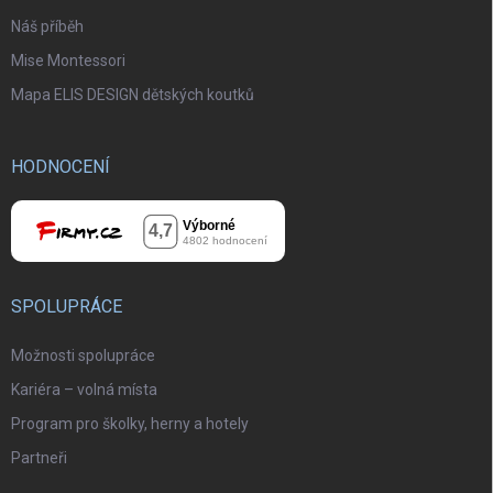
Náš příběh
Mise Montessori
Mapa ELIS DESIGN dětských koutků
HODNOCENÍ
SPOLUPRÁCE
Možnosti spolupráce
Kariéra – volná místa
Program pro školky, herny a hotely
Partneři