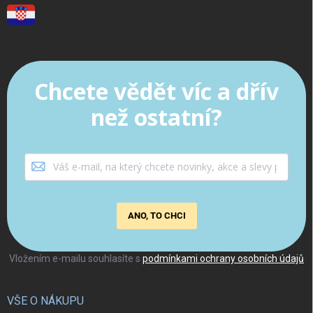
Chcete vědět víc a dřív
než ostatní?
ANO, TO CHCI
Vložením e-mailu souhlasíte s
podmínkami ochrany osobních údajů
VŠE O NÁKUPU