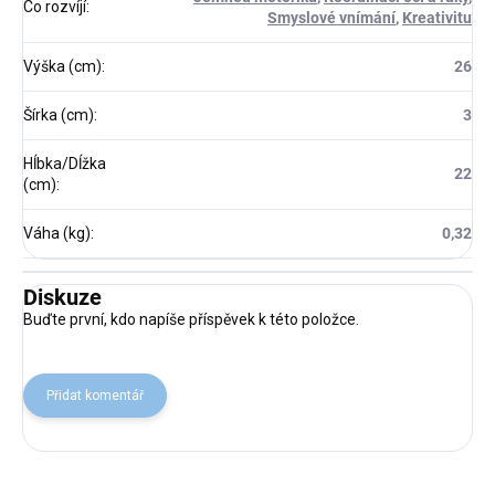
Co rozvíjí
:
Smyslové vnímání
,
Kreativitu
Výška (cm)
:
26
Šírka (cm)
:
3
Hĺbka/Dĺžka
22
(cm)
:
Váha (kg)
:
0,32
Diskuze
Buďte první, kdo napíše příspěvek k této položce.
Přidat komentář