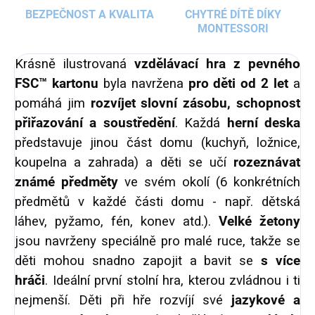
BEZPEČNOST A KVALITA
CHYTRÉ DÍTĚ DÍKY
MONTESSORI
Krásně ilustrovaná
vzdělávací hra z pevného
FSC™ kartonu
byla navržena
pro děti od 2 let
a
pomáhá jim
rozvíjet slovní zásobu, schopnost
přiřazování a soustředění
. Každá
herní deska
představuje jinou část domu (kuchyň, ložnice,
koupelna a zahrada) a děti se učí
rozeznávat
známé předměty
ve svém okolí (6 konkrétních
předmětů v každé části domu - např. dětská
láhev, pyžamo, fén, konev atd.).
Velké žetony
jsou navrženy speciálně pro malé ruce, takže se
děti mohou snadno zapojit a bavit se
s více
hráči
. Ideální první stolní hra, kterou zvládnou i ti
nejmenší. Děti při hře rozvíjí své
jazykové a