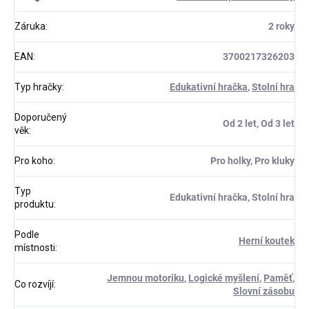
Záruka
:
2 roky
EAN
:
3700217326203
Typ hračky
:
Edukativní hračka
,
Stolní hra
Doporučený
Od 2 let, Od 3 let
věk
:
Pro koho
:
Pro holky, Pro kluky
Typ
Edukativní hračka, Stolní hra
produktu
:
Podle
Herní koutek
místnosti
:
Jemnou motoriku
,
Logické myšlení
,
Paměť
,
Co rozvíjí
:
Slovní zásobu