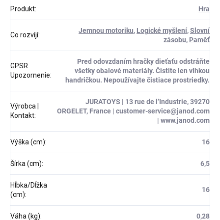
Produkt
:
Hra
Jemnou motoriku
,
Logické myšlení
,
Slovní
Co rozvíjí
:
zásobu
,
Paměť
Pred odovzdaním hračky dieťaťu odstráňte
GPSR
všetky obalové materiály. Čistite len vlhkou
Upozornenie
:
handričkou. Nepoužívajte čistiace prostriedky.
JURATOYS | 13 rue de l’Industrie, 39270
Výrobca |
ORGELET, France | customer-service@janod.com
Kontakt
:
| www.janod.com
Výška (cm)
:
16
Šírka (cm)
:
6,5
Hĺbka/Dĺžka
16
(cm)
:
Váha (kg)
:
0,28