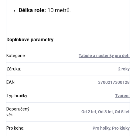
Délka role:
10 metrů.
Doplňkové parametry
Kategorie
:
Tabule a nástěnky pro děti
Záruka
:
2 roky
EAN
:
3700217300128
Typ hračky
:
Tvoření
Doporučený
Od 2 let, Od 3 let, Od 5 let
věk
:
Pro koho
:
Pro holky, Pro kluky