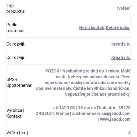
Typ
Tvoření
produktu
:
Podle
Herní koutek
,
Dětský pokoj
místnosti
:
Co rozvíjí
:
Kreativitu
Co rozvíjí
:
Kreativitu
POZOR ! Nevhodné pre deti do 3 rokov. Malé
časti. Nebezpečenstvo udusenia. Pred
GPSR
odovzdaním hračky dieťaťu odstráňte všetky
Upozornenie
:
obalové materiály. Čistite len vlhkou handričkou.
Nepoužívajte čistiace prostriedky.
JURATOYS | 13 rue de l’Industrie, 39270
Výrobca |
ORGELET, France | customer-service@janod.com
Kontakt
:
| www.janod.com
Výška (cm)
:
4