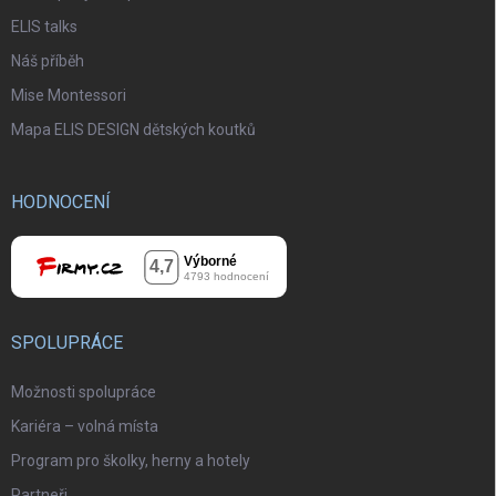
ELIS talks
Náš příběh
Mise Montessori
Mapa ELIS DESIGN dětských koutků
HODNOCENÍ
SPOLUPRÁCE
Možnosti spolupráce
Kariéra – volná místa
Program pro školky, herny a hotely
Partneři