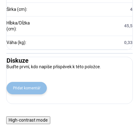
Šírka (cm)
:
4
Hĺbka/Dĺžka
45,5
(cm)
:
Váha (kg)
:
0,33
Diskuze
Buďte první, kdo napíše příspěvek k této položce.
Přidat komentář
High-contrast mode