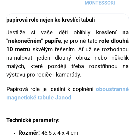
MONTESSORI
papírová role nejen ke kreslící tabuli
Jestliže si vaše děti oblíbily
kreslení na
"nekonečném" papíře
, je pro ně tato
role dlouhá
10 metrů
skvělým řešením. Ať už se rozhodnou
namalovat jeden dlouhý obraz nebo několik
malých, které později třeba rozstřihnou na
výstavu pro rodiče i kamarády.
Papírová role je ideální k doplnění
oboustranné
magnetické tabule Janod
.
Technické parametry:
Rozměr:
45,5 x 4 x 4 cm.