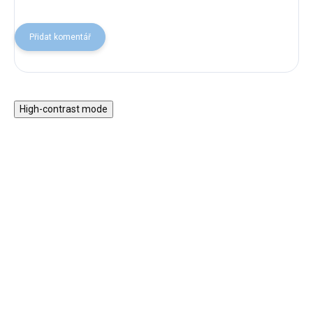
Přidat komentář
High-contrast mode
Motorický stolek s
Dřevěné pexeso -
vláčkem a aktivitami
Včeličky