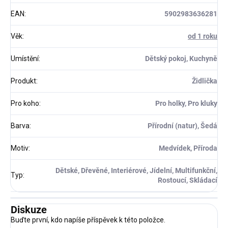
EAN
:
5902983636281
Věk
:
od 1 roku
Umístění
:
Dětský pokoj, Kuchyně
Produkt
:
Židlička
Pro koho
:
Pro holky, Pro kluky
Barva
:
Přírodní (natur), Šedá
Motiv
:
Medvídek, Příroda
Dětské, Dřevěné, Interiérové, Jídelní, Multifunkční,
Typ
:
Rostoucí, Skládací
Diskuze
Buďte první, kdo napíše příspěvek k této položce.