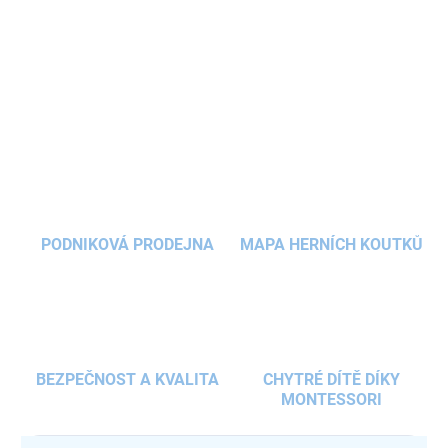
příkrmů
až
po samostatné stolování
. Díky nastavitelným
úrovním, kvalitní
dřevěné konstrukci
a promyšleným
bezpečnostním prvkům nabízí pohodlí, stabilitu i elegantní
DETAILNÍ INFORMACE
design.
ZEPTAT SE
HLÍDAT
PODNIKOVÁ PRODEJNA
MAPA HERNÍCH KOUTKŮ
BEZPEČNOST A KVALITA
CHYTRÉ DÍTĚ DÍKY
MONTESSORI