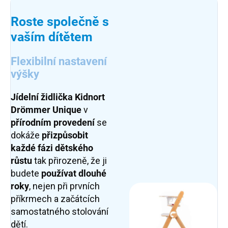
Roste společně s
vaším dítětem
Flexibilní nastavení
výšky
Jídelní židlička Kidnort
Drömmer Unique
v
přírodním provedení
se
dokáže
přizpůsobit
každé fázi dětského
růstu
tak přirozeně, že ji
budete
používat dlouhé
roky
, nejen při prvních
příkrmech a začátcích
samostatného stolování
dětí.