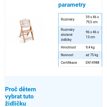
parametry
59 x 46 x
Rozměry
79,5 cm
Rozměry
96 x 46 x
složené
13 cm
židličky
Hmotnost
9,4 kg
Nosnost
až 75 kg
Certifikace
EN14988
Proč dětem
vybrat tuto
židličku