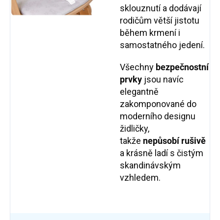
sklouznutí a dodávají
rodičům větší jistotu
během krmení i
samostatného jedení.
Všechny
bezpečnostní
prvky
jsou navíc
elegantně
zakomponované do
moderního designu
židličky,
takže
nepůsobí rušivě
a krásně ladí s čistým
skandinávským
vzhledem.