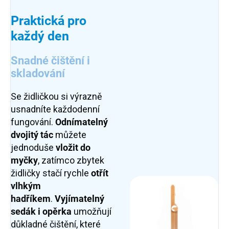
Praktická pro
každý den
Snadné čištění i
skladování
Se židličkou si výrazně
usnadníte každodenní
fungování.
Odnímatelný
dvojitý tác
můžete
jednoduše
vložit do
myčky
, zatímco zbytek
židličky stačí rychle
otřít
vlhkým
hadříkem
.
Vyjímatelný
sedák i opěrka
umožňují
důkladné čištění, které