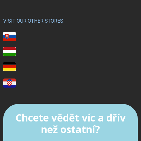
VISIT OUR OTHER STORES
Chcete vědět víc a dřív
než ostatní?