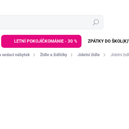
Hledat
LETNÍ POKOJÍČKOMÁNIE - 30 %
ZPÁTKY DO ŠKOL(K)
a sedací nábytek
Židle a židličky
Jídelní židle
Jídelní ži
ZNAČKA:
MOMI
1 589 Kč
Měrná
SKLADEM
(2 KS)
cena:
−
+
Multifunkční rostoucí 