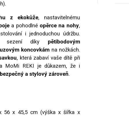
h).
hu z ekokůže
, nastavitelnému
poje
a pohodlné
opěrce na nohy
,
í stolování i jednoduchou údržbu.
né sezení díky
pětibodovým
kluzovým koncovkám
na nožkách.
ísavkou
, která zabaví vaše dítě při
čka MoMi REKI je důkazem, že i
 bezpečný a stylový zároveň
.
 56 x 45,5 cm (výška x šířka x