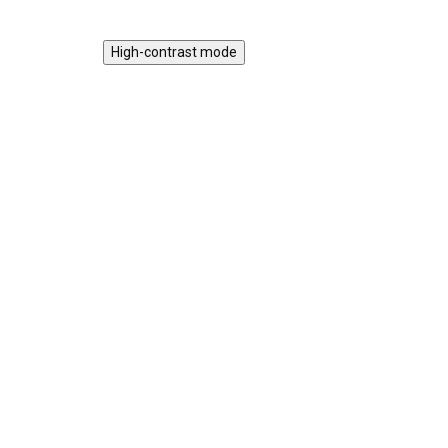
vašich dětí.
Jíd
trou
High-contrast mode
myt
Jídelní židlička Kidnort
Jíd
Jordgubbe šedá
Dr
hn
DODÁNÍ DO
2 299 Kč
2 TÝDNŮ