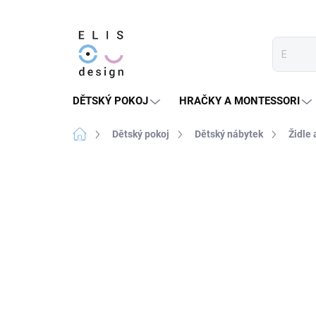
Přejít
na
obsah
DĚTSKÝ POKOJ
HRAČKY A MONTESSORI
Domů
Dětský pokoj
Dětský nábytek
Židle 
2 hodnocení
Podrobnosti hodnocení