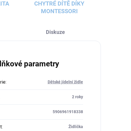
ITA
CHYTRÉ DÍTĚ DÍKY
MONTESSORI
Diskuze
lňkové parametry
rie
:
Dětské jídelní židle
:
2 roky
5906961918338
t
:
Židlička