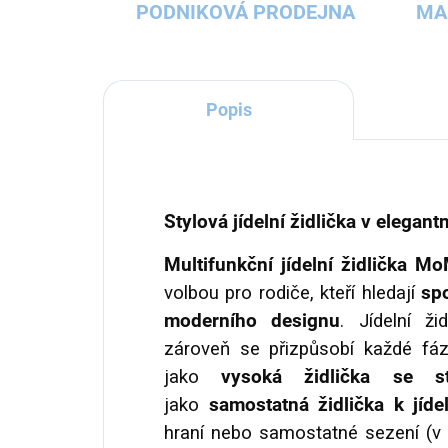
PODNIKOVÁ PRODEJNA
MA
Popis
Stylová jídelní židlička v elegant
Multifunkční jídelní židlička M
volbou pro rodiče, kteří hledají
spo
moderního designu
. Jídelní ži
zároveň se přizpůsobí každé fáz
jako
vysoká židlička se st
jako
samostatná židlička k jíde
hraní nebo samostatné sezení (v t