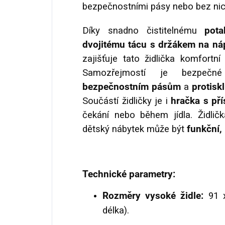
bezpečnostními pásy nebo bez nic
Díky snadno čistitelnému
pota
dvojitému tácu s držákem na ná
zajišťuje tato židlička komfortn
Samozřejmostí je bezpeč
bezpečnostním pásům
a
protis
Součástí židličky je i
hračka s př
čekání nebo během jídla. Židli
dětský nábytek může být
funkční,
Technické parametry:
Rozměry vysoké židle:
91 x
délka).