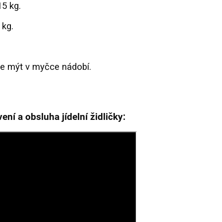
5 kg.
 kg.
ze mýt v myčce nádobí.
ení a obsluha jídelní židličky: