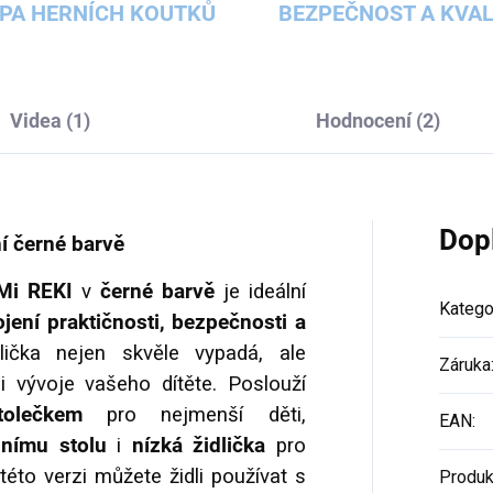
PA HERNÍCH KOUTKŮ
BEZPEČNOST A KVAL
Videa (1)
Hodnocení (2)
Dop
ní černé barvě
oMi REKI
v
černé barvě
je ideální
Katego
jení praktičnosti, bezpečnosti a
dlička nejen skvěle vypadá, ale
Záruka
i vývoje vašeho dítěte. Poslouží
olečkem
pro nejmenší děti,
EAN
:
lnímu stolu
i
nízká židlička
pro
éto verzi můžete židli používat s
Produk