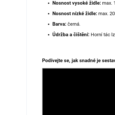
Nosnost vysoké židle:
max. 1
Nosnost nízké židle:
max. 20
Barva:
černá.
Údržba a čištění:
Horní tác l
Podívejte se, jak snadné je sestav