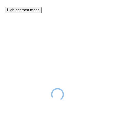
High-contrast mode
Digitální mikroskop pro
Plyšová taška přes
děti Kočička - růžová
rameno Medvídek -
růžová
899 Kč
SKLADEM
649 Kč
749 Kč
SKLADEM
Cena
629 Kč
s kódem
LETO30
Cena
454 Kč
s kódem
LETO30