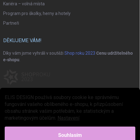
Kariéra – volná místa
Program pro školky, herny a hotely
Partneři
DĚKUJEME VÁM!
Díky vám jsme vyhráli v soutěži
Shop roku 2023
Cenu udržitelného
e-shopu
.
ELIS DESIGN používá soubory cookie ke správnému
fungování vašeho oblíbeného e-shopu, k přizpůsobení
obsahu stránek vašim potřebám, ke statistickým a
marketingovým účelům.
Nastavení
Copyright 2026
ELIS DESIGN
. Všechna práva vyhrazena.
Upravit nastavení
cookies
Souhlasím