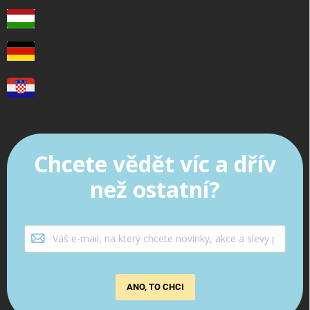
Chcete vědět víc a dřív
než ostatní?
ANO, TO CHCI