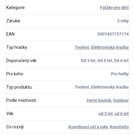
Kategorie
:
Foťáky pro děti
Záruka
:
2 roky
EAN
:
5907457737174
Typ hračky
:
Tvoření
,
Elektronická hračka
Doporučený věk
:
Od 3 let, Od 5 let, Od 6 let
Pro koho
:
Pro holky
Typ produktu
:
Tvoření, Elektronická hračka
Podle místnosti
:
Herní koutek
,
Outdoor
Věk
:
od 3 let
,
od 6 let
Co rozvíjí
:
Koordinaci očí a ruky
,
Kreativitu