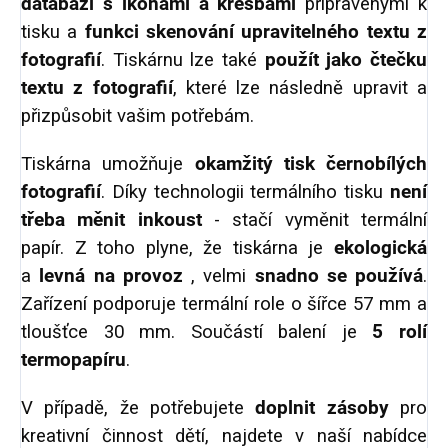
databázi s ikonami a kresbami
připravenými k
tisku a
funkci skenování upravitelného textu
z
fotografií
. Tiskárnu lze také
použít jako čtečku
textu z fotografií
, které lze následně upravit a
přizpůsobit vašim potřebám.
Tiskárna umožňuje
okamžitý tisk černobílých
fotografií
. Díky technologii termálního tisku
není
třeba měnit inkoust
- stačí vyměnit termální
papír. Z toho plyne, že tiskárna je
ekologická
a
levná na provoz
, velmi
snadno se používá
.
Zařízení podporuje termální role o šířce 57 mm a
tloušťce 30 mm. Součástí balení je
5 rolí
termopapíru
.
V případě, že potřebujete
doplnit zásoby
pro
kreativní činnost dětí, najdete v naší nabídce