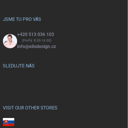
p
a
t
í
JSME TU PRO VÁS
+420 513 036 103
(Po-Pá: 8:00-16:00)
info@elisdesign.cz
SLEDUJTE NÁS
VISIT OUR OTHER STORES