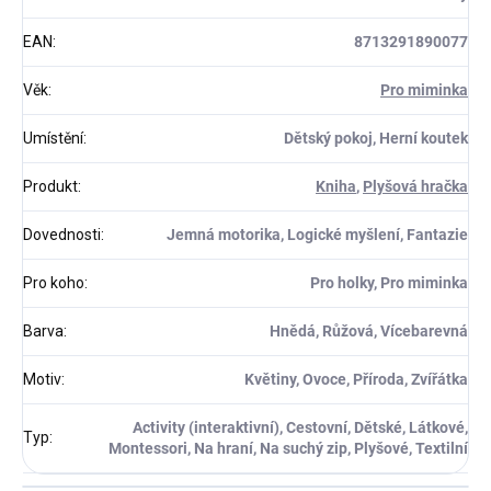
EAN
:
8713291890077
Věk
:
Pro miminka
Umístění
:
Dětský pokoj, Herní koutek
Produkt
:
Kniha
,
Plyšová hračka
Dovednosti
:
Jemná motorika, Logické myšlení, Fantazie
Pro koho
:
Pro holky, Pro miminka
Barva
:
Hnědá, Růžová, Vícebarevná
Motiv
:
Květiny, Ovoce, Příroda, Zvířátka
Activity (interaktivní), Cestovní, Dětské, Látkové,
Typ
:
Montessori, Na hraní, Na suchý zip, Plyšové, Textilní