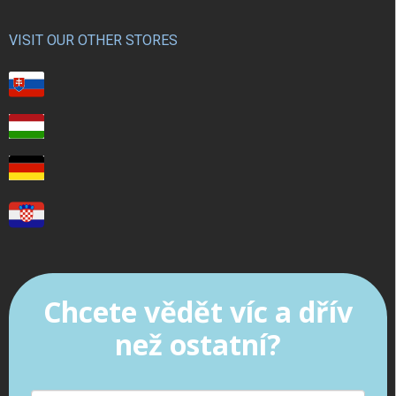
VISIT OUR OTHER STORES
Chcete vědět víc a dřív
než ostatní?