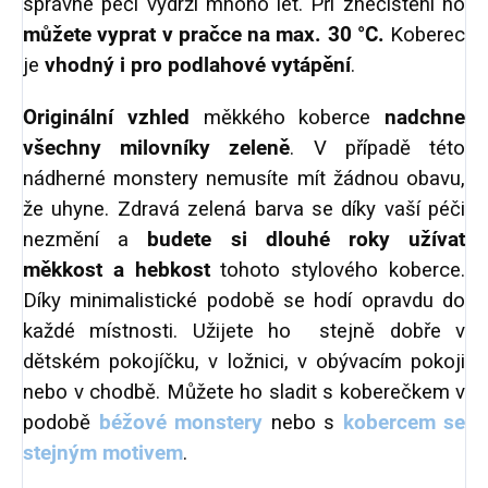
správné péči vydrží mnoho let. Při znečištění ho
můžete
vyprat v pračce na max. 30 °C.
Koberec
je
vhodný i pro podlahové vytápění
.
Originální vzhled
měkkého koberce
nadchne
všechny milovníky zeleně
. V případě této
nádherné monstery nemusíte mít žádnou obavu,
že uhyne. Zdravá zelená barva se díky vaší péči
nezmění a
budete si dlouhé roky užívat
měkkost a hebkost
tohoto stylového koberce.
Díky minimalistické podobě se hodí opravdu do
každé místnosti. Užijete ho stejně dobře v
dětském pokojíčku, v ložnici, v obývacím pokoji
nebo v chodbě. Můžete ho sladit s koberečkem v
podobě
béžové monstery
nebo s
kobercem se
stejným motivem
.