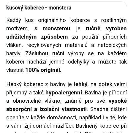
kusový koberec - monstera
Každý kus originálního koberce s rostlinným
motivem,
s monsterou
je
ručně vyroben
udržitelným způsobem
za použití přírodních
vláken, recyklovaných materiálů a netoxických
barviv. Zásluhou ruční výroby se na každém
koberci nachází jemné odchylky a můžete tak
vlastnit
100% originál
.
Hebký koberec z bavlny je
lehký
, na dotek velmi
příjemný a také
hypoalergenní
. Bavlna je přírodní
a obnovitelné vlákno, známé pro své
vysoké
absorpční a izolační vlastnosti
. Snadné čištění
oceníte v každé domácnosti, například i v té, kde
s vámi žijí domácí mazlíčci. Bavlněný koberec při