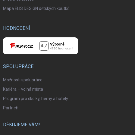
Mapa ELIS DESIGN dětských koutků
HODNOCENÍ
SPOLUPRÁCE
Možnosti spolupráce
Kariéra – volná místa
Program pro školky, herny a hotely
Partneři
DĚKUJEME VÁM!