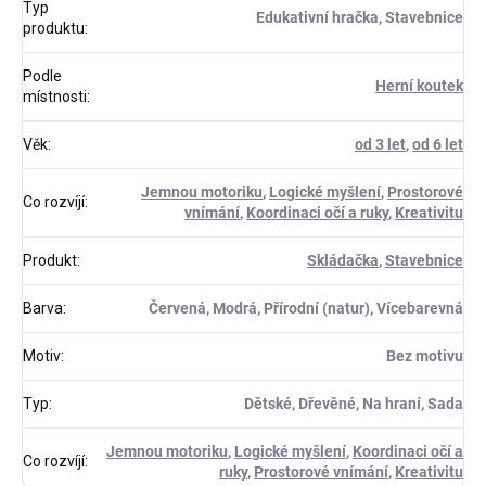
Typ
Edukativní hračka, Stavebnice
produktu
:
Podle
Herní koutek
místnosti
:
Věk
:
od 3 let
,
od 6 let
Jemnou motoriku
,
Logické myšlení
,
Prostorové
Co rozvíjí
:
vnímání
,
Koordinaci očí a ruky
,
Kreativitu
Produkt
:
Skládačka
,
Stavebnice
Barva
:
Červená, Modrá, Přírodní (natur), Vícebarevná
Motiv
:
Bez motivu
Typ
:
Dětské, Dřevěné, Na hraní, Sada
Jemnou motoriku
,
Logické myšlení
,
Koordinaci očí a
Co rozvíjí
:
ruky
,
Prostorové vnímání
,
Kreativitu