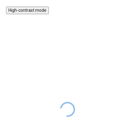
jemný písek, snadněji se však
High-contrast mode
tvaruje. Hra s magickým
(kouzelným) pískem
zdokonaluje jemnou motoriku,
rozvíjí fantazii a kreativitu.
Magnetická stavebnice
Magnetická stavebnice
CLIXO Itsy 18 ks -
CLIXO Crew 30 ks -
zelená/modrá
růžová/žlutá
599 Kč
DODÁNÍ DO
899 Kč
SKLADEM
2 TÝDNŮ
CLIXO Crew je inovativní
Cena
419 Kč
s kódem
magnetická stavebnice pro děti,
LETO30
která podporuje kreativitu,