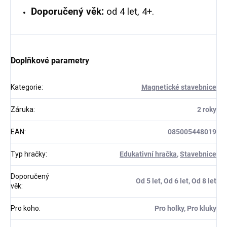
Doporučený věk:
od 4 let, 4+.
Doplňkové parametry
Kategorie
:
Magnetické stavebnice
Záruka
:
2 roky
EAN
:
085005448019
Typ hračky
:
Edukativní hračka
,
Stavebnice
Doporučený
Od 5 let, Od 6 let, Od 8 let
věk
:
Pro koho
:
Pro holky, Pro kluky