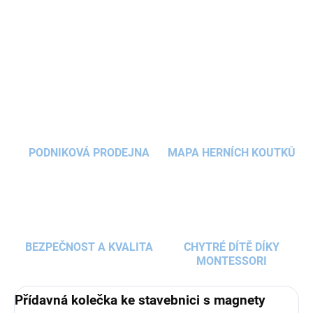
Snadno vytvoříte pohyblivé modely, které ožijí v
dětské fantazii. Balení je vhodné jako doplněk ke
DETAILNÍ INFORMACE
všem sadám
dětské stavebnice
CLIXO.
ZEPTAT SE
HLÍDAT
PODNIKOVÁ PRODEJNA
MAPA HERNÍCH KOUTKŮ
BEZPEČNOST A KVALITA
CHYTRÉ DÍTĚ DÍKY
MONTESSORI
Přídavná kolečka ke stavebnici s magnety