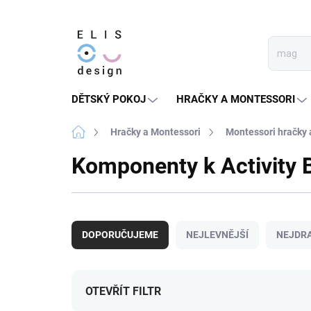
Přejít
na
obsah
DĚTSKÝ POKOJ
HRAČKY A MONTESSORI
Domů
Hračky a Montessori
Montessori hračky
Komponenty k Activity 
Ř
a
DOPORUČUJEME
NEJLEVNĚJŠÍ
NEJDRA
z
e
n
í
OTEVŘÍT FILTR
p