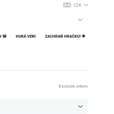
CZK
PRÁZDNÝ KOŠÍK
NÁKUPNÍ
KOŠÍK
Y 🎒
HURÁ VEN!
ZACHRAŇ HRAČKU! 🌟
🌳 NA ZA
3
položek celkem