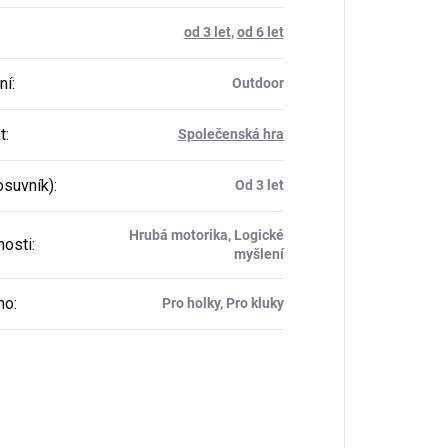
od 3 let
,
od 6 let
ní
:
Outdoor
t
:
Společenská hra
osuvník)
:
Od 3 let
Hrubá motorika, Logické
osti
:
myšlení
ho
:
Pro holky, Pro kluky