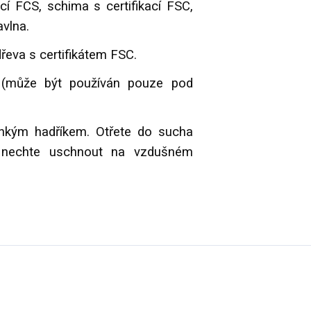
cí FCS, schima s certifikací FSC,
avlna.
řeva s certifikátem FSC.
(může být používán pouze pod
lhkým hadříkem. Otřete do sucha
í nechte uschnout na vzdušném