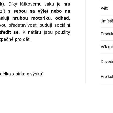
k).
Díky látkovému vaku je hra
Věk
:
vzít
s sebou na výlet nebo na
alují
hrubou motoriku, odhad,
Umístě
ou představivost, budují sociální
středit se.
K nátěru jsou použity
Produk
pečné pro děti.
Věk (p
Dovedn
délka x šířka x výška).
Pro ko