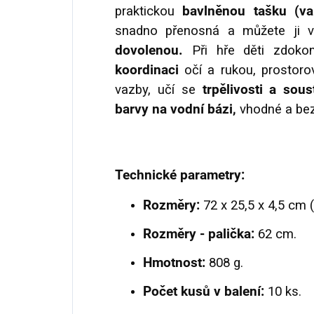
praktickou
bavlněnou tašku (va
snadno přenosná a můžete ji 
dovolenou.
Při hře děti zdokon
koordinaci
očí a rukou, prostorov
vazby, učí se
trpělivosti a sou
barvy na vodní bázi,
vhodné a bez
Technické parametry:
Rozměry:
72 x 25,5 x 4,5 cm (
Rozměry - palička:
62 cm.
Hmotnost:
808 g.
Počet kusů v balení:
10 ks.