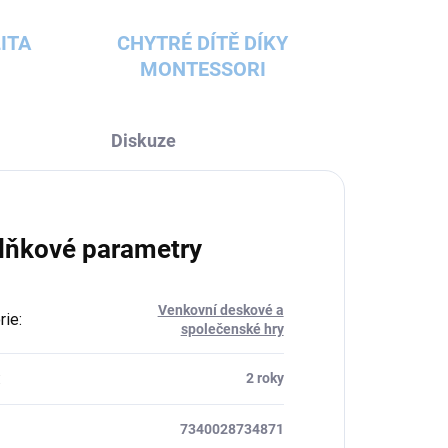
ITA
CHYTRÉ DÍTĚ DÍKY
MONTESSORI
Diskuze
lňkové parametry
Venkovní deskové a
rie
:
společenské hry
:
2 roky
7340028734871