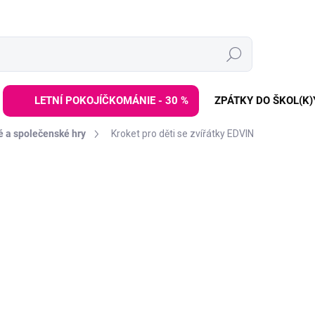
Hledat
LETNÍ POKOJÍČKOMÁNIE - 30 %
ZPÁTKY DO ŠKOL(K)
 a společenské hry
Kroket pro děti se zvířátky EDVIN
ZNAČKA:
KID'S CONCEPT
699 Kč
849 Kč
Měrná
SKLADEM DO 2-6 TÝDNŮ
cena:
−
+