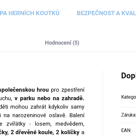
PA HERNÍCH KOUTKŮ
BEZPEČNOST A KVAL
Hodnocení (5)
Dop
polečenskou hrou
pro zpestření
Katego
duchu,
v parku nebo na zahradě.
 děti mohou zahrát kdykoliv samy
i na narozeninové oslavě. Balení
Záruka
 zvířátky - losem, medvědem,
EAN
:
čky, 2 dřevěné koule, 2 kolíčky
a