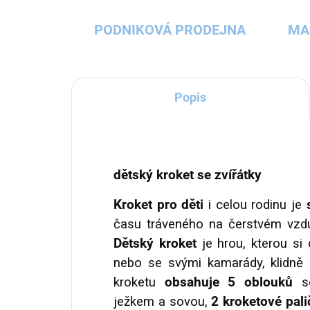
PODNIKOVÁ PRODEJNA
MA
Popis
dětský kroket se zvířátky
Kroket pro děti
i celou rodinu je
s
času tráveného na čerstvém vz
Dětský kroket
je hrou, kterou si
nebo se svými kamarády, klidně 
kroketu
obsahuje 5 oblouků
se
ježkem a sovou,
2 kroketové pali