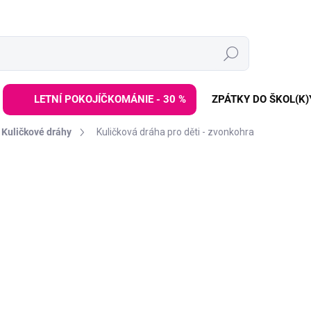
Hledat
LETNÍ POKOJÍČKOMÁNIE - 30 %
ZPÁTKY DO ŠKOL(K)
Kuličkové dráhy
Kuličková dráha pro děti - zvonkohra
í
ZNAČKA:
ELINELI
DE:LETO30:30:%
1 699 Kč
Měrná
SKLADEM
(>3 KS)
cena:
−
+