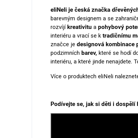
eliNeli je česká značka dřevěnýc
barevným designem a se zahraniční
rozvíjí
kreativitu
a
pohybový poten
interiéru a vrací se k
tradičnímu m
značce je
designová kombinace p
podzimních
barev,
které se hodí d
interiéru, a které jinde nenajdete. 
Více o produktech eliNeli naleznet
Podívejte se, jak si děti i dospěl