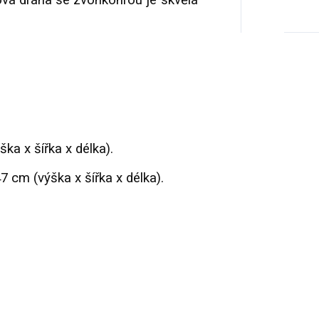
ová dráha se zvonkohrou je skvělá
ka x šířka x délka).
7 cm (výška x šířka x délka).