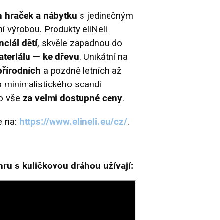
h hraček a nábytku
s jedinečným
 výrobou. Produkty eliNeli
ciál dětí
, skvěle zapadnou do
ateriálu — ke dřevu
. Unikátní na
řírodních
a pozdně letních až
o minimalistického scandi
To vše
za velmi dostupné ceny
.
e na:
https://www.elineli.eu/cz/
.
í hru s kuličkovou dráhou užívají: