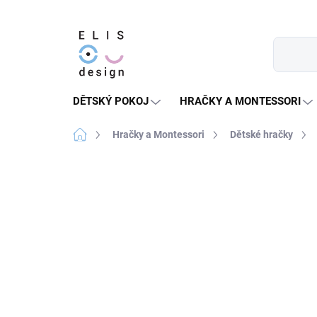
Přejít
na
obsah
DĚTSKÝ POKOJ
HRAČKY A MONTESSORI
Domů
Hračky a Montessori
Dětské hračky
12 hodnocení
Podrobnosti hodnocen
★★★★ PREMIUM
SLEVA 30 % S KÓDEM:
SALECO
LETO30