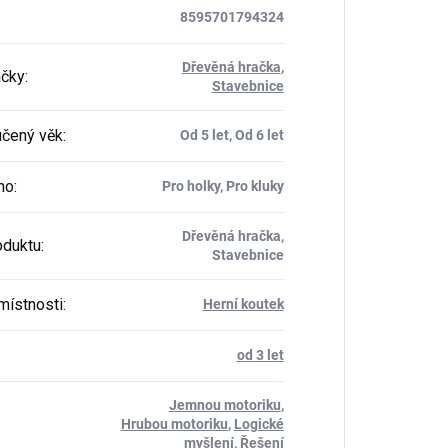
8595701794324
Dřevěná hračka
,
ačky
:
Stavebnice
čený věk
:
Od 5 let, Od 6 let
ho
:
Pro holky, Pro kluky
Dřevěná hračka,
oduktu
:
Stavebnice
místnosti
:
Herní koutek
od 3 let
Jemnou motoriku
,
Hrubou motoriku
,
Logické
myšlení
,
Řešení