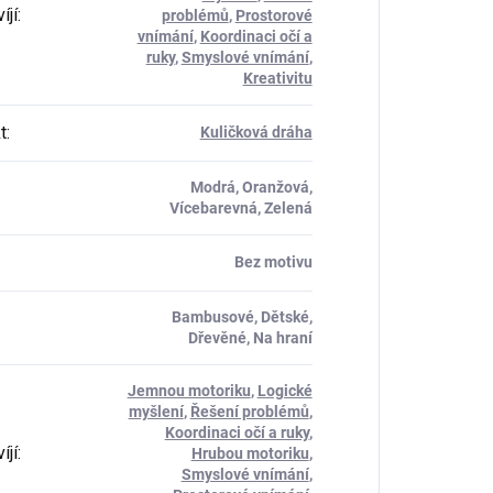
íjí
:
problémů
,
Prostorové
vnímání
,
Koordinaci očí a
ruky
,
Smyslové vnímání
,
Kreativitu
t
:
Kuličková dráha
Modrá, Oranžová,
Vícebarevná, Zelená
Bez motivu
Bambusové, Dětské,
Dřevěné, Na hraní
Jemnou motoriku
,
Logické
myšlení
,
Řešení problémů
,
Koordinaci očí a ruky
,
íjí
:
Hrubou motoriku
,
Smyslové vnímání
,