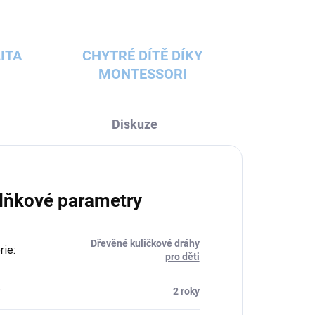
ITA
CHYTRÉ DÍTĚ DÍKY
MONTESSORI
Diskuze
lňkové parametry
Dřevěné kuličkové dráhy
rie
:
pro děti
:
2 roky