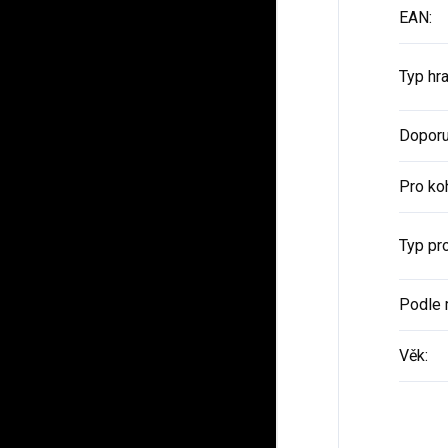
EAN
:
Typ hr
Doporu
Pro ko
Typ pr
Podle 
Věk
: