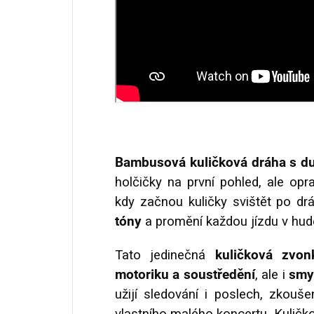
Bambusová kuličková dráha s d
holčičky na první pohled, ale opr
kdy začnou kuličky svištět po drá
tóny
a promění každou jízdu v hud
Tato jedinečná
kuličková zvon
motoriku a soustředění
, ale i
smys
užijí sledování i poslech, zkouš