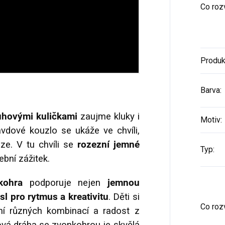
Co rozv
Produk
Barva
:
uhovými kuličkami
zaujme kluky i
Motiv
:
avdové kouzlo se ukáže ve chvíli,
ze. V tu chvíli se
rozezní jemné
Typ
:
ební zážitek.
kohra
podporuje nejen
jemnou
l pro rytmus a kreativitu
. Děti si
Co rozv
ení různých kombinací a radost z