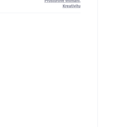
Prostorové vnímání
,
Kreativitu