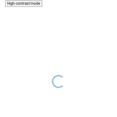
High-contrast mode
★★★★
★★★★
PREMIUM
PREMIUM
Magnetická oblékací hra
Vkládací puzzle se
zvukem Forest Friends
399 Kč
SKLADEM
499 Kč
SKLADEM
Magnetická oblékací hra je
zábavnou hrou, při které se
Zvukové puzzle bude pro děti
mohou i vaše děti stát módními
příjemnou změnou při skládání.
návrháři. 80 magnetek
Jakmile vloží správný tvar do