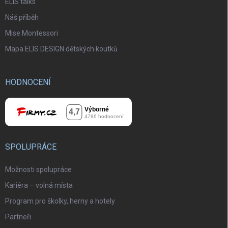
ELIS talks
Náš příběh
Mise Montessori
Mapa ELIS DESIGN dětských koutků
HODNOCENÍ
SPOLUPRÁCE
Možnosti spolupráce
Kariéra – volná místa
Program pro školky, herny a hotely
Partneři