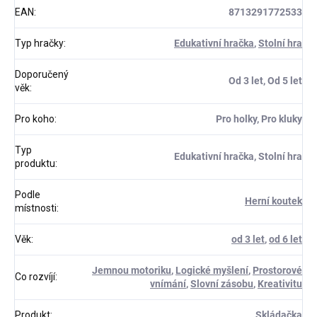
EAN
:
8713291772533
Typ hračky
:
Edukativní hračka
,
Stolní hra
Doporučený
Od 3 let, Od 5 let
věk
:
Pro koho
:
Pro holky, Pro kluky
Typ
Edukativní hračka, Stolní hra
produktu
:
Podle
Herní koutek
místnosti
:
Věk
:
od 3 let
,
od 6 let
Jemnou motoriku
,
Logické myšlení
,
Prostorové
Co rozvíjí
:
vnímání
,
Slovní zásobu
,
Kreativitu
Produkt
:
Skládačka