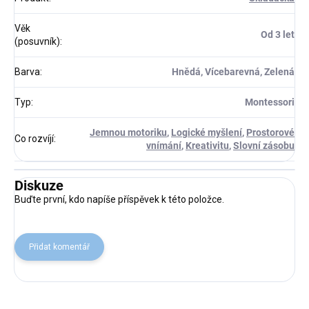
Věk
Od 3 let
(posuvník)
:
Barva
:
Hnědá, Vícebarevná, Zelená
Typ
:
Montessori
Jemnou motoriku
,
Logické myšlení
,
Prostorové
Co rozvíjí
:
vnímání
,
Kreativitu
,
Slovní zásobu
Diskuze
Buďte první, kdo napíše příspěvek k této položce.
Přidat komentář