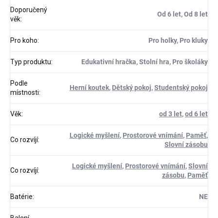
Doporučený
Od 6 let, Od 8 let
věk
:
Pro koho
:
Pro holky, Pro kluky
Typ produktu
:
Edukativní hračka, Stolní hra, Pro školáky
Podle
Herní koutek
,
Dětský pokoj
,
Studentský pokoj
místnosti
:
Věk
:
od 3 let
,
od 6 let
Logické myšlení
,
Prostorové vnímání
,
Paměť
,
Co rozvíjí
:
Slovní zásobu
Logické myšlení
,
Prostorové vnímání
,
Slovní
Co rozvíjí
:
zásobu
,
Paměť
Batérie
:
NE