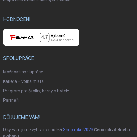
HODNOCENÍ
SPOLUPRÁCE
Možnosti spolupráce
Kariéra – volná místa
Program pro školky, herny a hotely
Partneři
DĚKUJEME VÁM!
Díky vám jsme vyhráli v soutěži
Shop roku 2023
Cenu udržitelného
e-shopu
.