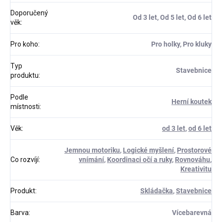
Doporučený
Od 3 let, Od 5 let, Od 6 let
věk
:
Pro koho
:
Pro holky, Pro kluky
Typ
Stavebnice
produktu
:
Podle
Herní koutek
místnosti
:
Věk
:
od 3 let
,
od 6 let
Jemnou motoriku
,
Logické myšlení
,
Prostorové
Co rozvíjí
:
vnímání
,
Koordinaci očí a ruky
,
Rovnováhu
,
Kreativitu
Produkt
:
Skládačka
,
Stavebnice
Barva
:
Vícebarevná