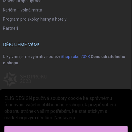
Možnosti spolupráce
Kariéra – volná místa
Program pro školky, herny a hotely
Partneři
DĚKUJEME VÁM!
Díky vám jsme vyhráli v soutěži
Shop roku 2023
Cenu udržitelného
e-shopu
.
ELIS DESIGN používá soubory cookie ke správnému
fungování vašeho oblíbeného e-shopu, k přizpůsobení
obsahu stránek vašim potřebám, ke statistickým a
marketingovým účelům.
Nastavení
Copyright 2026
ELIS DESIGN
. Všechna práva vyhrazena.
Upravit nastavení
cookies