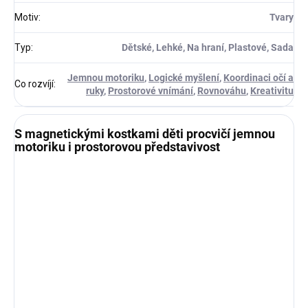
Motiv
:
Tvary
Typ
:
Dětské, Lehké, Na hraní, Plastové, Sada
Jemnou motoriku
,
Logické myšlení
,
Koordinaci očí a
Co rozvíjí
:
ruky
,
Prostorové vnímání
,
Rovnováhu
,
Kreativitu
S magnetickými kostkami děti procvičí jemnou
motoriku i prostorovou představivost