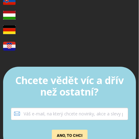
Chcete vědět víc a dřív
než ostatní?
ANO, TO CHCI