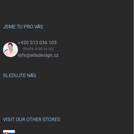
á
p
a
t
í
JSME TU PRO VÁS
+420 513 036 103
(Po-Pá: 8:00-16:00)
info@elisdesign.cz
SLEDUJTE NÁS
VISIT OUR OTHER STORES