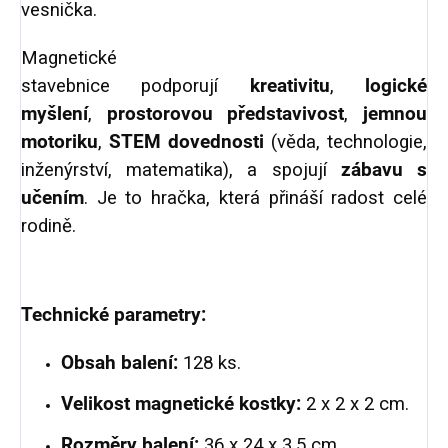
vesnička.
Magnetické
stavebnice p
odporují
kreativitu
,
logické
myšlení
,
prostorovou představivost
,
jemnou
motoriku
,
STEM dovednosti
(věda, technologie,
inženýrství, matematika), a spojují
zábavu s
učením
.
Je to hračka, která přináší radost celé
rodině.
Technické parametry:
Obsah balení:
128 ks.
Velikost magnetické kostky:
2 x 2 x 2 cm.
Rozměry balení:
36 x 24 x 3,5 cm.