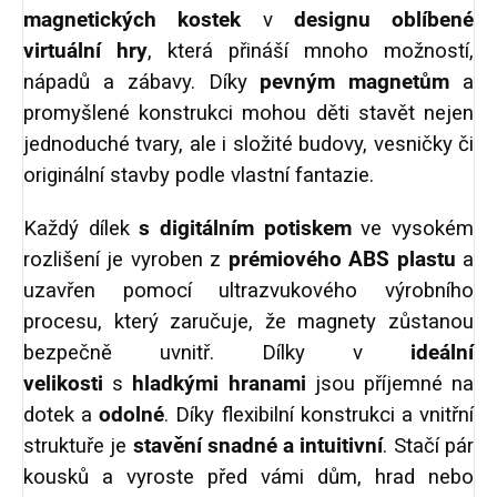
magnetických kostek
v
designu oblíbené
virtuální hry
, která přináší mnoho možností,
nápadů a zábavy. Díky
pevným magnetům
a
promyšlené konstrukci mohou děti stavět nejen
jednoduché tvary, ale i složité budovy, vesničky či
originální stavby podle vlastní fantazie.
Každý dílek
s digitálním potiskem
ve vysokém
rozlišení je vyroben z
prémiového ABS plastu
a
uzavřen pomocí ultrazvukového výrobního
procesu, který zaručuje, že magnety zůstanou
bezpečně uvnitř. Dílky v
ideální
velikosti
s
hladkými hranami
jsou příjemné na
dotek a
odolné
.
Díky flexibilní konstrukci a vnitřní
struktuře je
stavění snadné a intuitivní
. Stačí pár
kousků a vyroste před vámi dům, hrad nebo