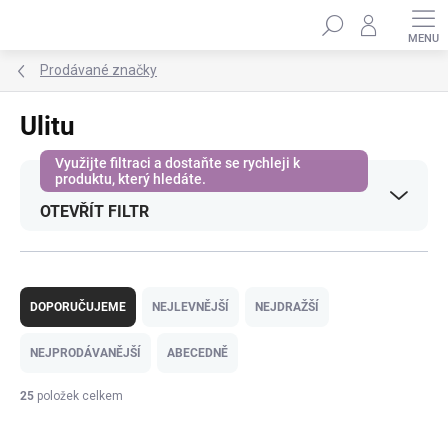
Přejít
Hledat
na
obsah
Prodávané značky
Ulitu
OTEVŘÍT FILTR
Ř
a
DOPORUČUJEME
NEJLEVNĚJŠÍ
NEJDRAŽŠÍ
z
e
NEJPRODÁVANĚJŠÍ
ABECEDNĚ
n
í
25
položek celkem
p
V
r